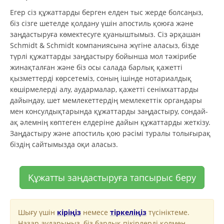
Егер сіз құжаттарды берген елден тыс жерде болсаңыз,
біз сізге шетелде қолдану үшін апостиль қоюға және
заңдастыруға көмектесуге қуаныштымыз. Сіз әрқашан
Schmidt & Schmidt компаниясына жүгіне аласыз, бізде
түрлі құжаттарды заңдастыру бойынша мол тәжірибе
жинақталған және біз осы салада барлық қажетті
қызметтерді көрсетеміз, соның ішінде нотариалдық
көшірмелерді алу, аудармалар, қажетті сенімхаттарды
дайындау, шет мемлекеттердің мемлекеттік органдары
мен консулдықтарында құжаттарды заңдастыру, сондай-
ақ әлемнің көптеген елдеріне дайын құжаттарды жеткізу.
Заңдастыру және апостиль қою рәсімі туралы толығырақ
біздің сайтымызда оқи аласыз.
Құжатты заңдастыруға тапсырыс беру
Шығу үшін
кіріңіз
немесе
тіркеліңіз
түсініктеме.
Назар аударыңыз, біз барлық пікірлерді қолмен