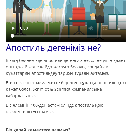
Апостиль дегеніміз не?
Біздің бейнемізде апостиль дегеніміз не, ол не үшін қажет,
оны қалай және қайда жасауға болады, сондай-ақ
құжаттарды апостильдеу тарихы туралы айтамыз.
Егер сізге шет мемлекетте берілген құжатқа апостиль қою
қажет болса, Schmidt & Schmidt компаниясына
хабарласыңыз.
Біз әлемнің 100-ден астам елінде апостиль қою
қызметтерін ұсынамыз.
Біз қалай көмектесе аламыз?