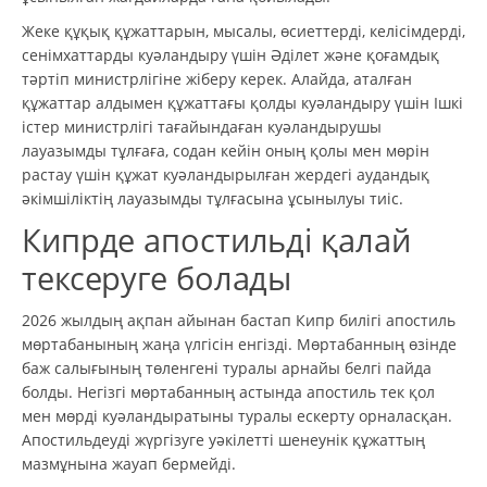
Жеке құқық құжаттарын, мысалы, өсиеттерді, келісімдерді,
сенімхаттарды куәландыру үшін Әділет және қоғамдық
тәртіп министрлігіне жіберу керек. Алайда, аталған
құжаттар алдымен құжаттағы қолды куәландыру үшін Ішкі
істер министрлігі тағайындаған куәландырушы
лауазымды тұлғаға, содан кейін оның қолы мен мөрін
растау үшін құжат куәландырылған жердегі аудандық
әкімшіліктің лауазымды тұлғасына ұсынылуы тиіс.
Кипрде апостильді қалай
тексеруге болады
2026 жылдың ақпан айынан бастап Кипр билігі апостиль
мөртабанының жаңа үлгісін енгізді. Мөртабанның өзінде
баж салығының төленгені туралы арнайы белгі пайда
болды. Негізгі мөртабанның астында апостиль тек қол
мен мөрді куәландыратыны туралы ескерту орналасқан.
Апостильдеуді жүргізуге уәкілетті шенеунік құжаттың
мазмұнына жауап бермейді.