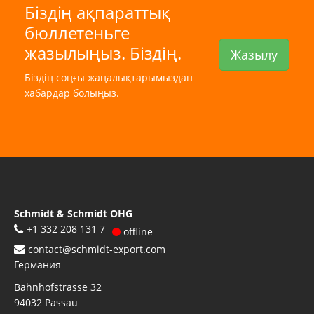
Біздің ақпараттық
бюллетеньге
жазылыңыз. Біздің.
Жазылу
Біздің соңғы жаңалықтарымыздан
хабардар болыңыз.
Schmidt & Schmidt OHG
+1 332 208 131 7
offline
contact@schmidt-export.com
Германия
Bahnhofstrasse 32
94032
Passau