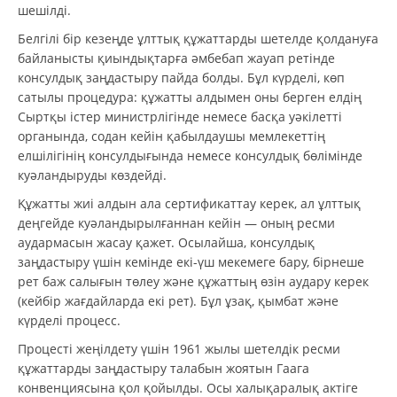
шешілді.
Белгілі бір кезеңде ұлттық құжаттарды шетелде қолдануға
байланысты қиындықтарға әмбебап жауап ретінде
консулдық заңдастыру пайда болды. Бұл күрделі, көп
сатылы процедура: құжатты алдымен оны берген елдің
Сыртқы істер министрлігінде немесе басқа уәкілетті
органында, содан кейін қабылдаушы мемлекеттің
елшілігінің консулдығында немесе консулдық бөлімінде
куәландыруды көздейді.
Құжатты жиі алдын ала сертификаттау керек, ал ұлттық
деңгейде куәландырылғаннан кейін — оның ресми
аудармасын жасау қажет. Осылайша, консулдық
заңдастыру үшін кемінде екі-үш мекемеге бару, бірнеше
рет баж салығын төлеу және құжаттың өзін аудару керек
(кейбір жағдайларда екі рет). Бұл ұзақ, қымбат және
күрделі процесс.
Процесті жеңілдету үшін 1961 жылы шетелдік ресми
құжаттарды заңдастыру талабын жоятын Гаага
конвенциясына қол қойылды. Осы халықаралық актіге