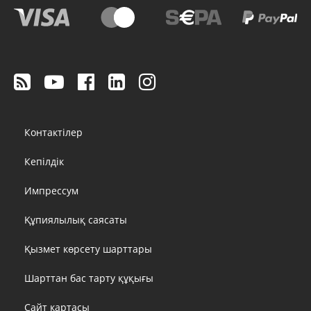
Footer
Контактілер
menu
Кепілдік
Импрессум
Құпиялылық саясаты
Қызмет көрсету шарттары
Шарттан бас тарту құқығы
Сайт картасы