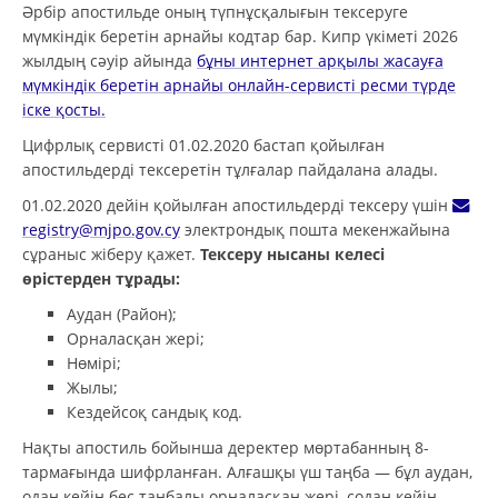
Әрбір апостильде оның түпнұсқалығын тексеруге
мүмкіндік беретін арнайы кодтар бар. Кипр үкіметі 2026
жылдың сәуір айында
бұны интернет арқылы жасауға
мүмкіндік беретін арнайы онлайн-сервисті ресми түрде
іске қосты.
Цифрлық сервисті 01.02.2020 бастап қойылған
апостильдерді тексеретін тұлғалар пайдалана алады.
01.02.2020 дейін қойылған апостильдерді тексеру үшін
registry@mjpo.gov.cy
электрондық пошта мекенжайына
сұраныс жіберу қажет.
Тексеру нысаны келесі
өрістерден тұрады:
Аудан (Район);
Орналасқан жері;
Нөмірі;
Жылы;
Кездейсоқ сандық код.
Нақты апостиль бойынша деректер мөртабанның 8-
тармағында шифрланған. Алғашқы үш таңба — бұл аудан,
одан кейін бес таңбалы орналасқан жері, содан кейін —