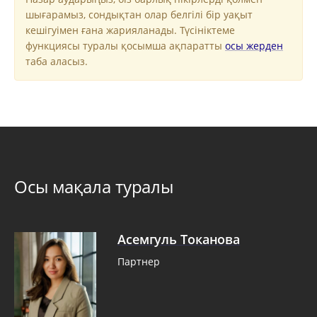
шығарамыз, сондықтан олар белгілі бір уақыт
кешігуімен ғана жарияланады. Түсініктеме
функциясы туралы қосымша ақпаратты
осы жерден
таба аласыз.
Осы мақала туралы
Асемгуль Токанова
Партнер