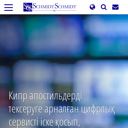
Skip
to
main
content
Кипр апостильдерді
тексеруге арналған цифрлық
сервисті іске қосып,