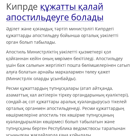
Кипрде
құжатты қалай
апостильдеуге болады
Әділет және қоғамдық тәртіп министрлігі Кипрдегі
құжаттарды апостильдеу бойынша орталық уәкілетті
орган болып табылады.
Апостиль Министрліктің уәкілетті қызметкері қол
қойғаннан кейін оның мөрімен бекітіледі. Апостильдеу
үшін баж салығын жергілікті пошта бөлімшелерінен сатып
алуға болатын арнайы маркалармен төлеу қажет
(Министрлік оларды ұсынбайды).
Ресми құжаттардың түпнұсқалары (атап айтқанда,
азаматтық хал актілерін тіркеу органдарының куәліктері),
сондай-ақ сот құжаттары аралық куәландырусыз тікелей
орталық органмен апостильденеді. Ресми құжаттардың
көшірмелеріне апостиль тек көшірме түпнұсқаның
куәландырылған көшірмесі болып табылатын және
түпнұсқаны берген Республика ведомствосы тарапынан
ұсынылған жағдайларда ғана қойылады.