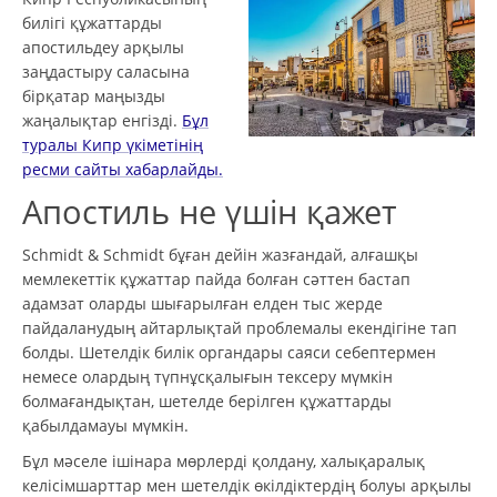
билігі құжаттарды
апостильдеу арқылы
заңдастыру саласына
бірқатар маңызды
жаңалықтар енгізді.
Бұл
туралы Кипр үкіметінің
ресми сайты хабарлайды.
Апостиль не үшін қажет
Schmidt & Schmidt бұған дейін жазғандай, алғашқы
мемлекеттік құжаттар пайда болған сәттен бастап
адамзат оларды шығарылған елден тыс жерде
пайдаланудың айтарлықтай проблемалы екендігіне тап
болды. Шетелдік билік органдары саяси себептермен
немесе олардың түпнұсқалығын тексеру мүмкін
болмағандықтан, шетелде берілген құжаттарды
қабылдамауы мүмкін.
Бұл мәселе ішінара мөрлерді қолдану, халықаралық
келісімшарттар мен шетелдік өкілдіктердің болуы арқылы