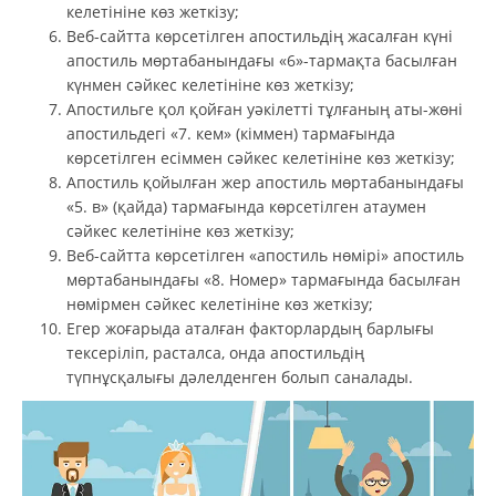
келетініне көз жеткізу;
Веб-сайтта көрсетілген апостильдің жасалған күні
апостиль мөртабанындағы «6»-тармақта басылған
күнмен сәйкес келетініне көз жеткізу;
Апостильге қол қойған уәкілетті тұлғаның аты-жөні
апостильдегі «7. кем» (кіммен) тармағында
көрсетілген есіммен сәйкес келетініне көз жеткізу;
Апостиль қойылған жер апостиль мөртабанындағы
«5. в» (қайда) тармағында көрсетілген атаумен
сәйкес келетініне көз жеткізу;
Веб-сайтта көрсетілген «апостиль нөмірі» апостиль
мөртабанындағы «8. Номер» тармағында басылған
нөмірмен сәйкес келетініне көз жеткізу;
Егер жоғарыда аталған факторлардың барлығы
тексеріліп, расталса, онда апостильдің
түпнұсқалығы дәлелденген болып саналады.