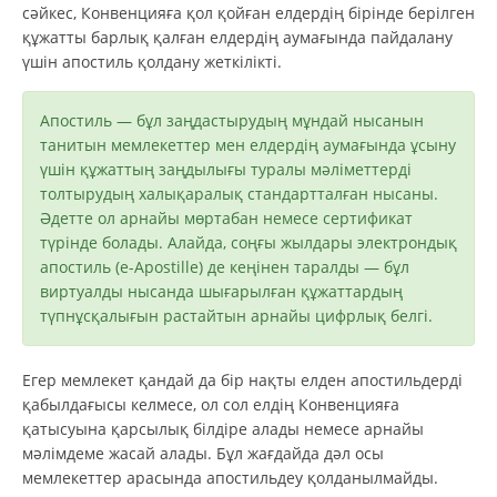
сәйкес, Конвенцияға қол қойған елдердің бірінде берілген
құжатты барлық қалған елдердің аумағында пайдалану
үшін апостиль қолдану жеткілікті.
Апостиль — бұл заңдастырудың мұндай нысанын
танитын мемлекеттер мен елдердің аумағында ұсыну
үшін құжаттың заңдылығы туралы мәліметтерді
толтырудың халықаралық стандартталған нысаны.
Әдетте ол арнайы мөртабан немесе сертификат
түрінде болады. Алайда, соңғы жылдары электрондық
апостиль (e-Apostille) де кеңінен таралды — бұл
виртуалды нысанда шығарылған құжаттардың
түпнұсқалығын растайтын арнайы цифрлық белгі.
Егер мемлекет қандай да бір нақты елден апостильдерді
қабылдағысы келмесе, ол сол елдің Конвенцияға
қатысуына қарсылық білдіре алады немесе арнайы
мәлімдеме жасай алады. Бұл жағдайда дәл осы
мемлекеттер арасында апостильдеу қолданылмайды.