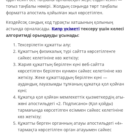
тоғыз таңбалы нөмірі. Жолдың соңында төрт таңбалы
форматта апостиль қойылған жыл көрсетілген.
Кездейсоқ сандық код тұрақты хатшының қолының
астында орналасады.
Кипр үкіметі
тексеру үшін келесі
алгоритмді орындауды ұсынады:
Тексерілетін құжатты алу;
Құжаттың физикалық түрі сайтта көрсетілгенге
сәйкес келетініне көз жеткізу;
Жария құжаттың берілген күні веб-сайтта
көрсетілген берілген күнмен сәйкес келетініне көз
жеткізу. Жеке құжаттардың берілген күні —
аудандық лауазымды тұлғаның құжатқа қол қойған
күні;
Құжатқа қол қойған мемлекеттік қызметкердің аты-
жөні апостильдегі «2. Подписано» (Қол қойды)
тармағында көрсетілген есіммен сәйкес келетініне
көз жеткізу;
Құжатты берген органның атауы апостильдегі «4»-
тармақта көрсетілген орган атауымен сәйкес