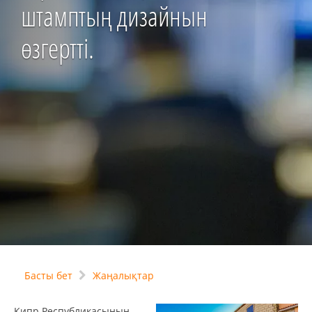
штамптың дизайнын
өзгертті.
Басты бет
Жаңалықтар
Кипр Республикасының