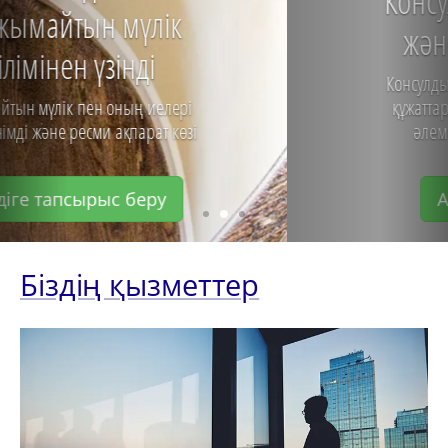
Консулдық заңдастыру
және апостиль қою
Консулдық заңдастыру және шетелдік
құжаттарға апостиль қою және бүкіл
әлем бойынша апостиль қою
Апостиль бағасы
Біздің қызметтер