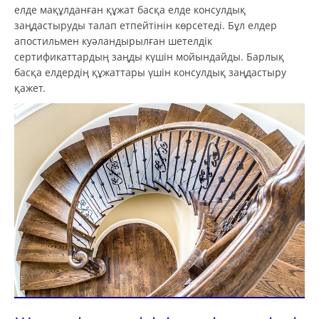
елде мақұлданған құжат басқа елде консулдық
заңдастыруды талап етпейтінін көрсетеді. Бұл елдер
апостильмен куәландырылған шетелдік
сертификаттардың заңды күшін мойындайды. Барлық
басқа елдердің құжаттары үшін консулдық заңдастыру
қажет.