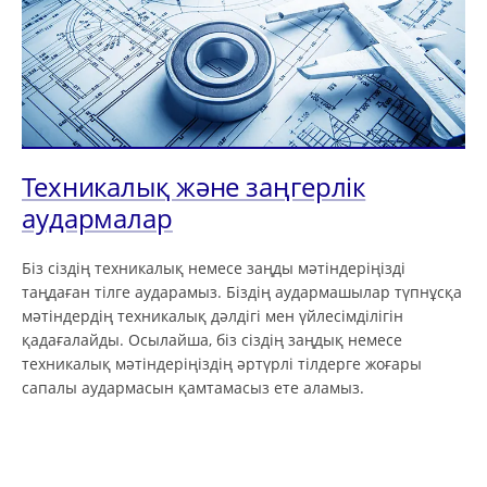
Техникалық және заңгерлік
аудармалар
Біз сіздің техникалық немесе заңды мәтіндеріңізді
таңдаған тілге аударамыз. Біздің аудармашылар түпнұсқа
мәтіндердің техникалық дәлдігі мен үйлесімділігін
қадағалайды. Осылайша, біз сіздің заңдық немесе
техникалық мәтіндеріңіздің әртүрлі тілдерге жоғары
сапалы аудармасын қамтамасыз ете аламыз.