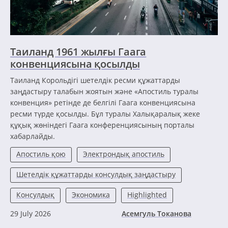
Таиланд 1961 жылғы Гаага
конвенциясына қосылды
Таиланд Корольдігі шетелдік ресми құжаттарды
заңдастыру талабын жоятын және «Апостиль туралы
конвенция» ретінде де белгілі Гаага конвенциясына
ресми түрде қосылды. Бұл туралы Халықаралық жеке
құқық жөніндегі Гаага конференциясының порталы
хабарлайды.
Апостиль қою
Электрондық апостиль
Шетелдік құжаттарды консулдық заңдастыру
Консулдық
Экономика
Highlighted
29 July 2026
Асемгуль Токанова