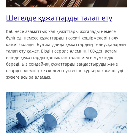
Шетелде құжаттарды талап ету
Көбінесе азаматтық хал құжаттары жоғалады немесе
бүлінеді немесе құжаттардың өзекті көшірмелерін алу
қажет болады. Бұл жағдайда құжаттардың телнұсқаларын
талап ету қажет. Біздің сервис әлемнің 100-ден астам
елінде құжаттарды қашықтан талап етуге мүмкіндік
береді. Біз сондай-ақ құжаттарды заңдастыруды және
оларды әлемнің кез келген нүктесіне курьерлік жеткізуді
жүзеге асыра аламыз.