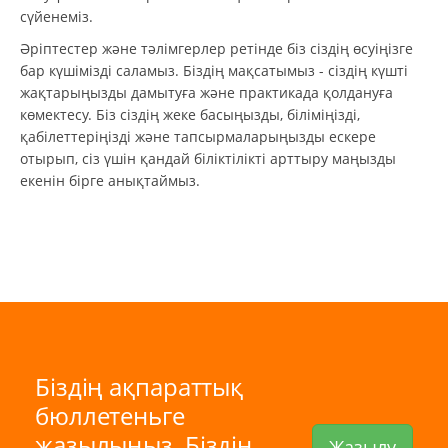
сүйенеміз.
Әріптестер және тәлімгерлер ретінде біз сіздің өсуіңізге
бар күшімізді саламыз. Біздің мақсатымыз - сіздің күшті
жақтарыңызды дамытуға және практикада қолдануға
көмектесу. Біз сіздің жеке басыңызды, біліміңізді,
қабілеттеріңізді және тапсырмаларыңызды ескере
отырып, сіз үшін қандай біліктілікті арттыру маңызды
екенін бірге анықтаймыз.
Біздің ақпараттық
бюллетеньге
жазылыңыз. Біздің.
Жазылу