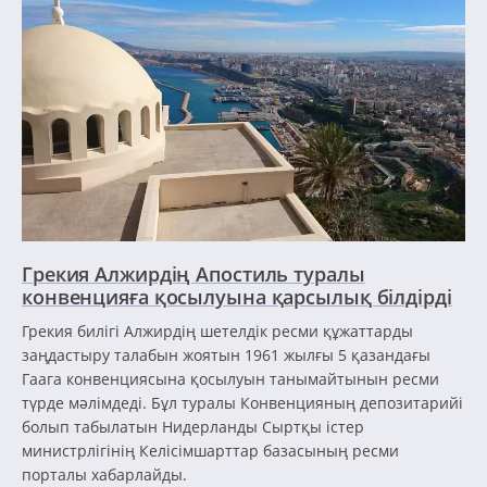
Грекия Алжирдің Апостиль туралы
конвенцияға қосылуына қарсылық білдірді
Грекия билігі Алжирдің шетелдік ресми құжаттарды
заңдастыру талабын жоятын 1961 жылғы 5 қазандағы
Гаага конвенциясына қосылуын танымайтынын ресми
түрде мәлімдеді. Бұл туралы Конвенцияның депозитарийі
болып табылатын Нидерланды Сыртқы істер
министрлігінің Келісімшарттар базасының ресми
порталы хабарлайды.