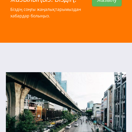
Біздің соңғы жаңалықтарымыздан
хабардар болыңыз.