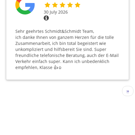
30 July 2026
Sehr geehrtes Schmidt&Schmidt Team,
ich danke Ihnen von ganzem Herzen für die tolle
Zusammenarbeit, ich bin total begeistert wie
unkompliziert und hilfsbereit Sie sind. Super
freundliche telefonische Beratung, auch der E-Mail
Verkehr einfach super. Kann ich unbedenklich
empfehlen, Klasse 👍☺️
Pagination
Nex
››
pag