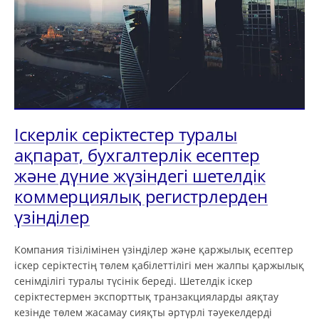
Іскерлік серіктестер туралы
ақпарат, бухгалтерлік есептер
және дүние жүзіндегі шетелдік
коммерциялық регистрлерден
үзінділер
Компания тізілімінен үзінділер және қаржылық есептер
іскер серіктестің төлем қабілеттілігі мен жалпы қаржылық
сенімділігі туралы түсінік береді. Шетелдік іскер
серіктестермен экспорттық транзакцияларды аяқтау
кезінде төлем жасамау сияқты әртүрлі тәуекелдерді