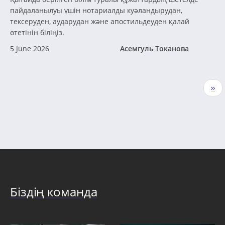
пайдаланылуы үшін нотариалды куәландырудан,
тексеруден, аударудан және апостильдеуден қалай
өтетінін біліңіз.
5 June 2026
Асемгуль Токанова
Pagination
Nex
››
pag
Біздің команда