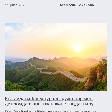
11 June 2026
Асемгуль Токанова
Қытайдағы білім туралы құжаттар мен
дипломдар: апостиль және заңдастыру
Қытайда берілген білім туралы құжаттардың шетелде