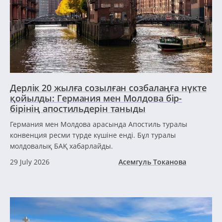
Дерлік 20 жылға созылған созбалаңға нүкте
қойылды: Германия мен Молдова бір-
бірінің апостильдерін таныды
Германия мен Молдова арасында Апостиль туралы
конвенция ресми түрде күшіне енді. Бұл туралы
молдовалық БАҚ хабарлайды.
29 July 2026
Асемгуль Токанова