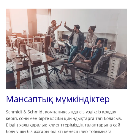
Мансаптық мүмкіндіктер
Schmidt & Schmidt компаниясында сіз үздіксіз қолдау
көріп, сонымен бірге кәсіби қиындықтарға тап боласыз.
Біздің халықаралық клиенттеріміздің талаптарына сай
болу үшін біз жоғары білікті кеңесшілер тобымызға