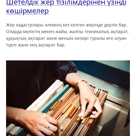
Шетелдік жер тізілімдерінен үзінді
көшірмелер
Жер кадастрлары әлемнің кез келген жерінде дерлік бар.
Оларда мүліктің мекен-жайы, жалпы техникалық ақпарат,
құқықтық ақпарат және меншік иелері туралы өте алуан
түрлі және кең ақпарат бар.