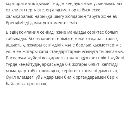
корпоративтік қызметтердің кең ауқымын ұсынамыз. Біз
өз клиенттерімізге, ең алдымен орта бизнеске
халықаралық нарыққа шығу жолдарын табуға және өз
брендімізді дамытуға көмектесеміз.
Біздің компания сенімді және маңызды серіктес болып
табылады. Біз өз клиенттерімізге жеке көзқарас, толық
ашықтық, жоғары сенімділік және барлық қызметтеріміз
үшін ең жоғары сапа стандарттарын ұсынуға тырысамыз.
Басқаруға жүйелі көзқарастың және құзыреттілікті жүйелі
түрде кеңейтудің арқасында біз жоғары білікті көптілді
мамандар тобын жинадық, серіктестік желіні дамытып,
бүкіл әлемдегі ұйымдар мен билік органдарымен берік
байланыс орнаттық.