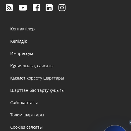
Footer
Контактілер
menu
Кепілдік
Импрессум
Құпиялылық саясаты
Қызмет көрсету шарттары
Шарттан бас тарту құқығы
Сайт картасы
Төлем шарттары
Cookies саясаты