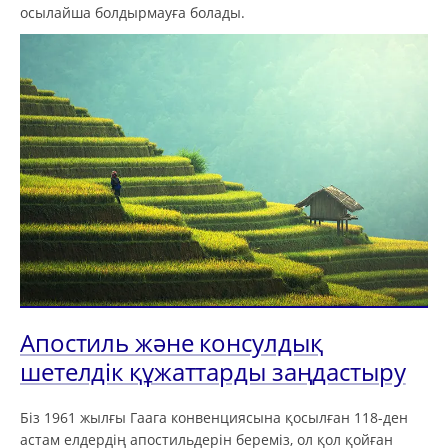
осылайша болдырмауға болады.
Апостиль және консулдық
шетелдік құжаттарды заңдастыру
Біз 1961 жылғы Гаага конвенциясына қосылған 118-ден
астам елдердің апостильдерін береміз, ол қол қойған