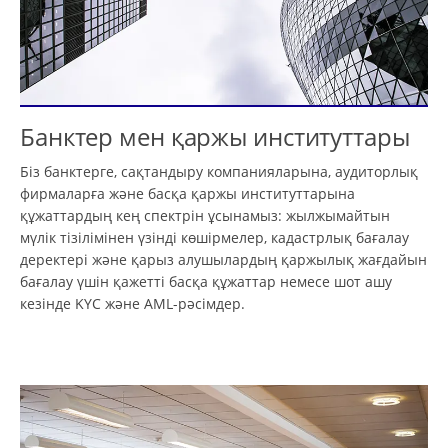
Банктер мен қаржы институттары
Біз банктерге, сақтандыру компанияларына, аудиторлық
фирмаларға және басқа қаржы институттарына
құжаттардың кең спектрін ұсынамыз: жылжымайтын
мүлік тізілімінен үзінді көшірмелер, кадастрлық бағалау
деректері және қарыз алушылардың қаржылық жағдайын
бағалау үшін қажетті басқа құжаттар немесе шот ашу
кезінде KYC және AML-рәсімдер.