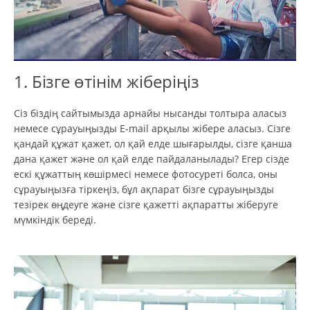
1. Бізге өтінім жіберіңіз
Сіз біздің сайтымызда арнайы нысанды толтыра аласыз
немесе сұрауыңызды E-mail арқылы жібере аласыз. Сізге
қандай құжат қажет, ол қай елде шығарылды, сізге қанша
дана қажет және ол қай елде пайдаланылады? Егер сізде
ескі құжаттың көшірмесі немесе фотосуреті болса, оны
сұрауыңызға тіркеңіз, бұл ақпарат бізге сұрауыңызды
тезірек өңдеуге және сізге қажетті ақпаратты жіберуге
мүмкіндік береді.