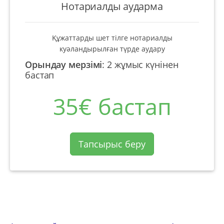
Нотариалды аударма
Құжаттарды шет тілге нотариалды
куәландырылған түрде аудару
Орындау мерзімі
:
2 жұмыс күнінен
бастап
35€ бастап
Тапсырыс беру