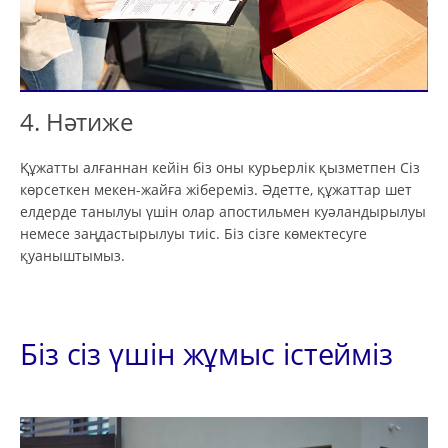
4. Нәтиже
Құжатты алғаннан кейін біз оны курьерлік қызметпен Сіз
көрсеткен мекен-жайға жібереміз. Әдетте, құжаттар шет
елдерде танылуы үшін олар апостильмен куәландырылуы
немесе заңдастырылуы тиіс. Біз сізге көмектесуге
қуаныштымыз.
Біз сіз үшін жұмыс істейміз