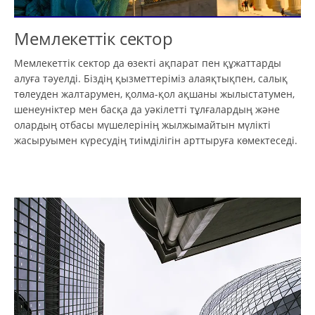
Мемлекеттік сектор
Мемлекеттік сектор да өзекті ақпарат пен құжаттарды
алуға тәуелді. Біздің қызметтеріміз алаяқтықпен, салық
төлеуден жалтарумен, қолма-қол ақшаны жылыстатумен,
шенеуніктер мен басқа да уәкілетті тұлғалардың және
олардың отбасы мүшелерінің жылжымайтын мүлікті
жасыруымен күресудің тиімділігін арттыруға көмектеседі.