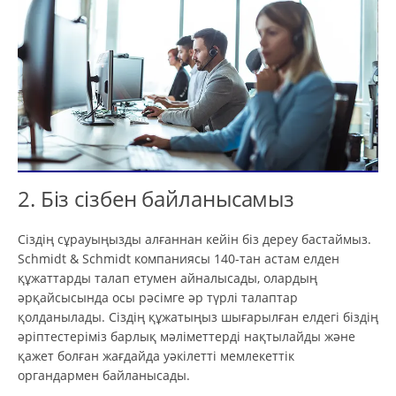
2. Біз сізбен байланысамыз
Сіздің сұрауыңызды алғаннан кейін біз дереу бастаймыз.
Schmidt & Schmidt компаниясы 140-тан астам елден
құжаттарды талап етумен айналысады, олардың
әрқайсысында осы рәсімге әр түрлі талаптар
қолданылады. Сіздің құжатыңыз шығарылған елдегі біздің
әріптестеріміз барлық мәліметтерді нақтылайды және
қажет болған жағдайда уәкілетті мемлекеттік
органдармен байланысады.