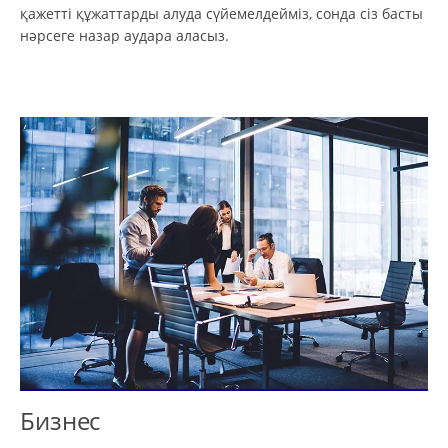
қажетті құжаттарды алуда сүйемелдейміз, сонда сіз басты
нәрсеге назар аудара аласыз.
Бизнес