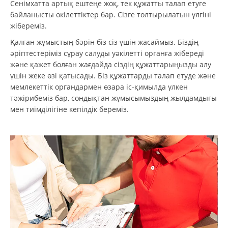
Сенімхатта артық ештеңе жоқ, тек құжатты талап етуге
байланысты өкілеттіктер бар. Сізге толтырылатын үлгіні
жібереміз.
Қалған жұмыстың бәрін біз сіз үшін жасаймыз. Біздің
әріптестеріміз сұрау салуды уәкілетті органға жібереді
және қажет болған жағдайда сіздің құжаттарыңызды алу
үшін жеке өзі қатысады. Біз құжаттарды талап етуде және
мемлекеттік органдармен өзара іс-қимылда үлкен
тәжірибеміз бар, сондықтан жұмысымыздың жылдамдығы
мен тиімділігіне кепілдік береміз.