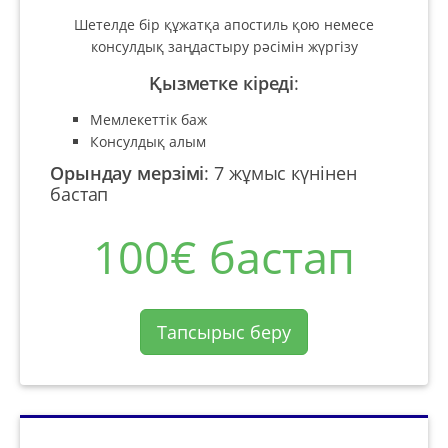
Шетелде бір құжатқа апостиль қою немесе
консулдық заңдастыру рәсімін жүргізу
Қызметке кіреді
:
Мемлекеттік баж
Консулдық алым
Орындау мерзімі
:
7 жұмыс күнінен
бастап
100€ бастап
Тапсырыс беру