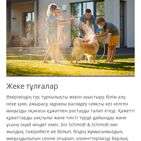
Жеке тұлғалар
Өміріміздің туу, тұрғылықты жерін ауыстыру, білім алу,
неке қию, ажырасу, мұраны рәсімдеу сияқты кез келген
маңызды оқиғасы құжатпен растауды талап етеді. Қажетті
құжаттарды уақтылы және тиісті түрде дайындау және
ұсыну оңай міндет емес. Біз Schmidt & Schmidt көп
жылдық тәжірибеге ие болып, біздің жұмысымыздың
маңыздылығын сезіне отырып, клиенттерімізді барлық