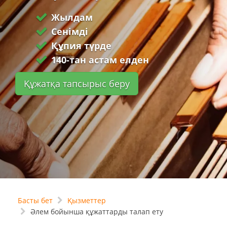
Жылдам
Сенімді
Құпия түрде
140-тан астам елден
Құжатқа тапсырыс беру
Басты бет
Қызметтер
Әлем бойынша құжаттарды талап ету