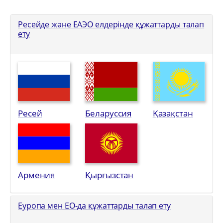
Ресейде және ЕАЭО елдерінде құжаттарды талап
ету
Ресей
Беларуссия
Қазақстан
Армения
Қырғызстан
Еуропа мен ЕО-да құжаттарды талап ету