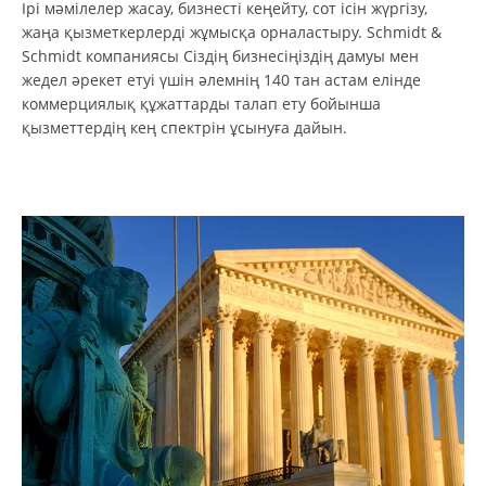
Ірі мәмілелер жасау, бизнесті кеңейту, сот ісін жүргізу,
жаңа қызметкерлерді жұмысқа орналастыру. Schmidt &
Schmidt компаниясы Сіздің бизнесіңіздің дамуы мен
жедел әрекет етуі үшін әлемнің 140 тан астам елінде
коммерциялық құжаттарды талап ету бойынша
қызметтердің кең спектрін ұсынуға дайын.