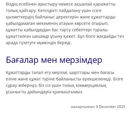
біздің есебінен ауыстыру немесе ақшалай қаражатты
толық қайтару. Кепілдікті пайдалану үшін сізге
қызметкердің байланыс деректерін және құжаттарды
қабылдамаған мекеменің атауын көрсете отырып,
құжатты қабылдаудан бас тарту себептері туралы
құжатталған шешімді ұсыну қажет. Бұл бізге жағдайды тез
арада түзетуге мүмкіндік береді.
Бағалар мен мерзімдер
Құжаттарды талап ету мерзімі, шарттары мен бағасы
еліне және құжат түріне байланысты ерекшеленеді. Бізге
сұрау жіберіңіз, біз сіз үшін толық коммерциялық
ұсынысты дайындауға қуаныштымыз.
жанартылған:
9 December 2025