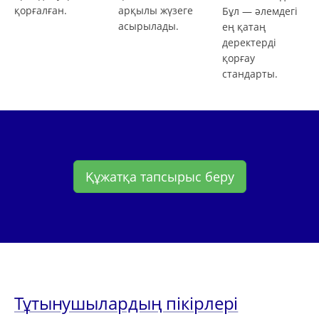
қорғалған.
арқылы жүзеге
Бұл — әлемдегі
асырылады.
ең қатаң
деректерді
қорғау
стандарты.
Құжатқа тапсырыс беру
Тұтынушылардың пікірлері