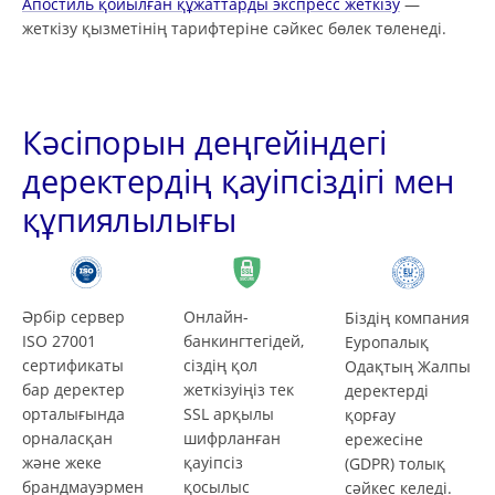
Апостиль қойылған құжаттарды экспресс жеткізу
—
жеткізу қызметінің тарифтеріне сәйкес бөлек төленеді.
Кәсіпорын деңгейіндегі
деректердің қауіпсіздігі мен
құпиялылығы
Әрбір сервер
Онлайн-
Біздің компания
ISO 27001
банкингтегідей,
Еуропалық
сертификаты
сіздің қол
Одақтың Жалпы
бар деректер
жеткізуіңіз тек
деректерді
орталығында
SSL арқылы
қорғау
орналасқан
шифрланған
ережесіне
және жеке
қауіпсіз
(GDPR) толық
брандмауэрмен
қосылыс
сәйкес келеді.