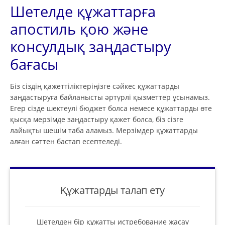
Шетелде құжаттарға
апостиль қою және
консулдық заңдастыру
бағасы
Біз сіздің қажеттіліктеріңізге сәйкес құжаттарды
заңдастыруға байланысты әртүрлі қызметтер ұсынамыз.
Егер сізде шектеулі бюджет болса немесе құжаттарды өте
қысқа мерзімде заңдастыру қажет болса, біз сізге
лайықты шешім таба аламыз. Мерзімдер құжаттарды
алған сәттен бастап есептеледі.
Құжаттарды талап ету
Шетелден бір құжатты истребование жасау