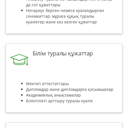
да сот құжаттары
Нотариус берген немесе куәландырған
сенімхаттар, мұраға құқық туралы
куәліктер және кез келген құжаттар
Білім туралы құжаттар
Мектеп аттестаттары
Дипломдар және дипломдарға қосымшалар
Академиялық анықтамалар
Біліктілікті арттыру туралы куәлік