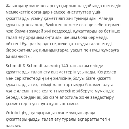
Жаһандану және жоғары ұтқырлық жағдайында шетелдік
мемлекеттік органдар немесе институттар үшін
құжаттарды ұсыну қажеттілігі жиі туындайды. Алайда
құжаттар жоғалған, бүлінген немесе өзге де себептермен
жоқ болған жағдай жиі кездеседі. Құжаттарды өз бетінше
талап ету әрдайым оңтайлы шешім бола бермейді,
өйткені бұл рәсім, әдетте, жеке қатысуды талап етеді,
бюрократиялық қиындықтарға, уақыт пен күш жұмсауға
байланысты.
Schmidt & Schmidt әлемнің 140-тан астам елінде
құжаттарды талап ету қызметтерін ұсынады. Кеңселер
мен серіктестердің кең желісінің болуы бізге қажетті
құжаттарды тез, тиімді және тартымды бағамен алуға
және әлемнің кез келген нүктесіне жіберуге мүмкіндік
береді. Сондай ақ біз сізге апостиль және заңдастыру
қызметтерін ұсынуға қуаныштымыз.
Өтінішіңізді қалдырыңыз және жақын арада
құжаттарыңызды талап ету туралы ақпаратты тегін
аласыз.