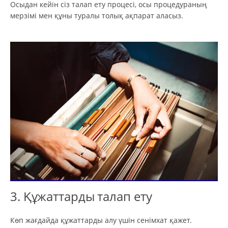
Осыдан кейін сіз талап ету процесі, осы процедураның
мерзімі мен құны туралы толық ақпарат аласыз.
3. Құжаттарды талап ету
Көп жағдайда құжаттарды алу үшін сенімхат қажет.