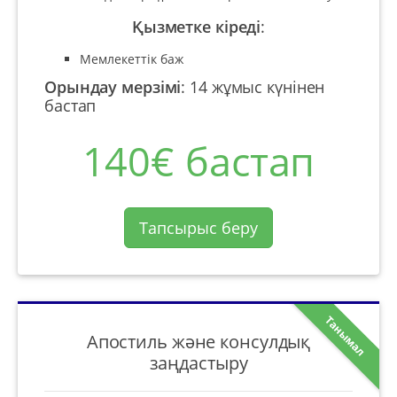
Қызметке кіреді
:
Мемлекеттік баж
Орындау мерзімі
:
14 жұмыс күнінен
бастап
140€ бастап
Тапсырыс беру
Танымал
Апостиль және консулдық
заңдастыру