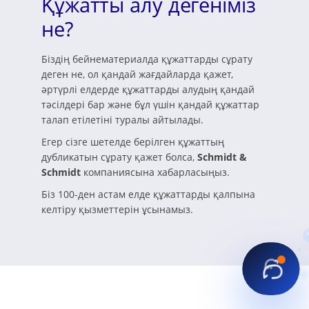
Құжатты алу дегеніміз
не?
Біздің бейнематериалда құжаттарды сұрату
деген не, ол қандай жағдайларда қажет,
әртүрлі елдерде құжаттарды алудың қандай
тәсілдері бар және бұл үшін қандай құжаттар
талап етілетіні туралы айтылады.
Егер сізге шетелде берілген құжаттың
дубликатын сұрату қажет болса,
Schmidt &
Schmidt
компаниясына хабарласыңыз.
Біз 100-ден астам елде құжаттарды қалпына
келтіру қызметтерін ұсынамыз.