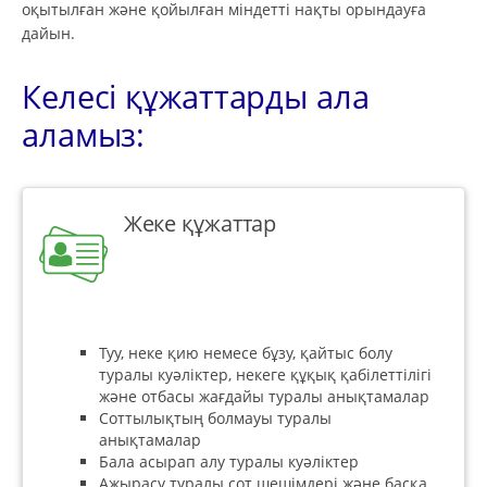
оқытылған және қойылған міндетті нақты орындауға
дайын.
Келесі құжаттарды ала
аламыз:
Жеке құжаттар
Туу, неке қию немесе бұзу, қайтыс болу
туралы куәліктер, некеге құқық қабілеттілігі
және отбасы жағдайы туралы анықтамалар
Соттылықтың болмауы туралы
анықтамалар
Бала асырап алу туралы куәліктер
Ажырасу туралы сот шешімдері және басқа