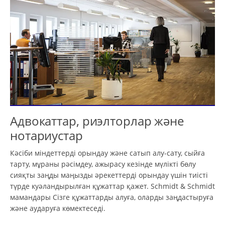
Адвокаттар, риэлторлар және
нотариустар
Кәсіби міндеттерді орындау және сатып алу-сату, сыйға
тарту, мұраны рәсімдеу, ажырасу кезінде мүлікті бөлу
сияқты заңды маңызды әрекеттерді орындау үшін тиісті
түрде куәландырылған құжаттар қажет. Schmidt & Schmidt
мамандары Сізге құжаттарды алуға, оларды заңдастыруға
және аударуға көмектеседі.