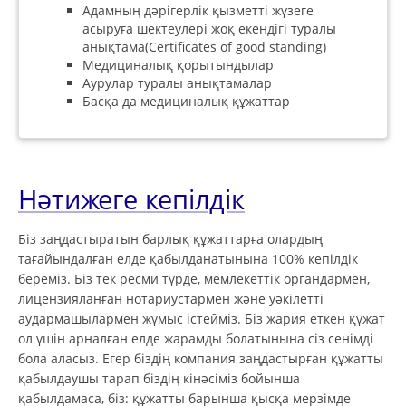
Адамның дәрігерлік қызметті жүзеге
асыруға шектеулері жоқ екендігі туралы
анықтама(Certificates of good standing)
Медициналық қорытындылар
Аурулар туралы анықтамалар
Басқа да медициналық құжаттар
Нәтижеге кепілдік
Біз заңдастыратын барлық құжаттарға олардың
тағайындалған елде қабылданатынына 100% кепілдік
береміз. Біз тек ресми түрде, мемлекеттік органдармен,
лицензияланған нотариустармен және уәкілетті
аудармашылармен жұмыс істейміз. Біз жария еткен құжат
ол үшін арналған елде жарамды болатынына сіз сенімді
бола аласыз. Егер біздің компания заңдастырған құжатты
қабылдаушы тарап біздің кінәсіміз бойынша
қабылдамаса, біз: құжатты барынша қысқа мерзімде