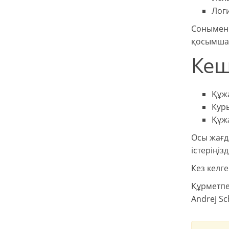
Логи
Сонымен 
қосымша 
Кеш
Құжа
Курь
Құжа
Осы жағд
істеріңіз
Кез келг
Құрметпе
Andrej S