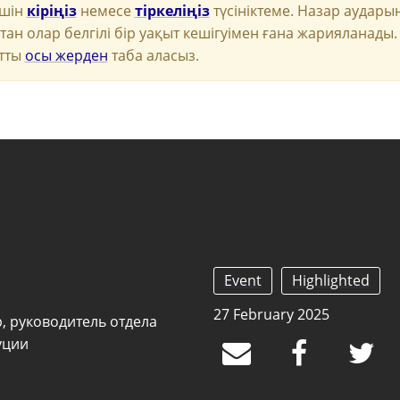
үшін
кіріңіз
немесе
тіркеліңіз
түсініктеме. Назар аудары
тан олар белгілі бір уақыт кешігуімен ғана жарияланады
тты
осы жерден
таба аласыз.
Event
Highlighted
27 February 2025
 руководитель отдела
уции