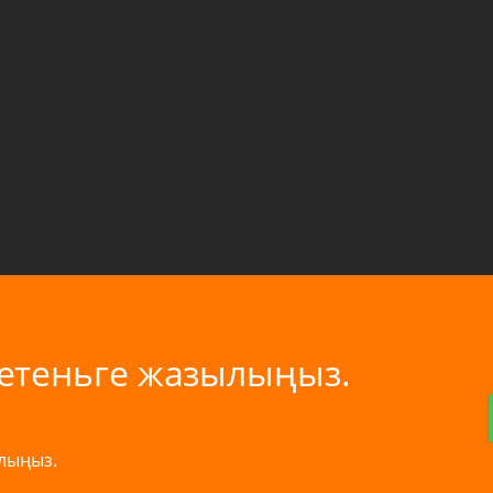
летеньге жазылыңыз.
лыңыз.