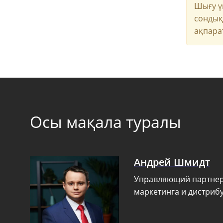
Шығу 
сондық
ақпара
Осы мақала туралы
Андрей Шмидт
Управляющий партнер,
маркетинга и дистриб