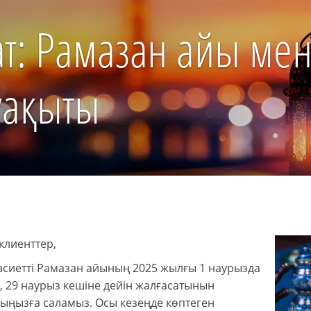
т: Рамазан айы ме
уақыты
клиенттер,
асиетті Рамазан айының 2025 жылғы 1 наурызда
, 29 наурыз кешіне дейін жалғасатынын
ыңызға саламыз. Осы кезеңде көптеген