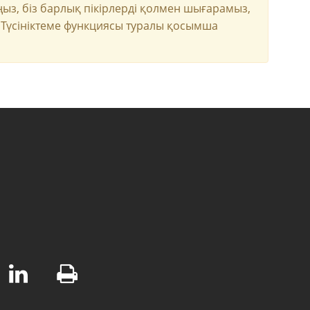
ңыз, біз барлық пікірлерді қолмен шығарамыз,
. Түсініктеме функциясы туралы қосымша