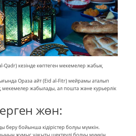
 al-Qadr) кезінде көптеген мекемелер жабық
ғында Ораза айт (Eid al-Fitr) мейрамы аталып
қ мекемелер жабылады, ал пошта және курьерлік
ерген жөн:
ы беру бойынша кідірістер болуы мүмкін.
рының жұмыс уақыты шектеулі болуы мүмкін.