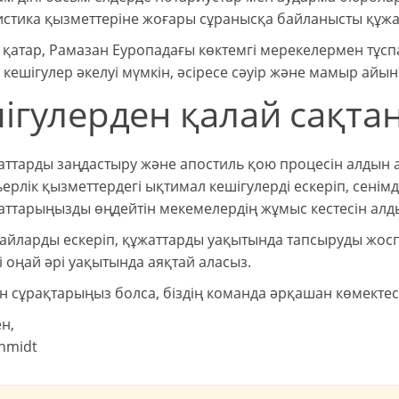
стика қызметтеріне жоғары сұранысқа байланысты құжат
қатар, Рамазан Еуропадағы көктемгі мерекелермен тұсп
кешігулер әкелуі мүмкін, әсіресе сәуір және мамыр айы
ігулерден қалай сақта
ттарды заңдастыру және апостиль қою процесін алдын 
ерлік қызметтердегі ықтимал кешігулерді ескеріп, сенімд
ттарыңызды өңдейтін мекемелердің жұмыс кестесін алды
айларды ескеріп, құжаттарды уақытында тапсыруды жо
ді оңай әрі уақытында аяқтай аласыз.
ен сұрақтарыңыз болса, біздің команда әрқашан көмектес
н,
chmidt