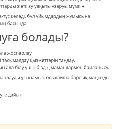
тарды жеткізу уақыты ұзаруы мүмкін.
а-тұс келеді, бұл ұйымдардың жұмысына
ның басында.
нуға болады?
ала жоспарлау.
і тасымалдау қызметтерін таңдау.
н ала білу үшін біздің мамандармен байланысу.
спарлауды ұсынамыз, осылайша барлық маңызды
уге дайын!