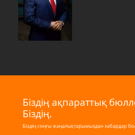
Біздің ақпараттық бюл
Біздің.
Біздің соңғы жаңалықтарымыздан хабардар бо