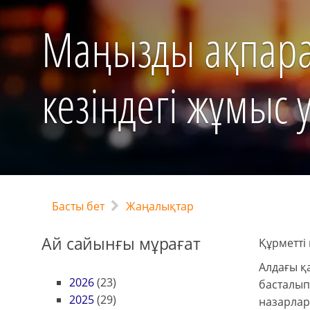
Маңызды ақпара
кезіндегі жұмыс 
Басты бет
Жаңалықтар
Ай сайынғы мұрағат
Құрметті 
Алдағы қ
2026
(23)
басталып
2025
(29)
назарлар