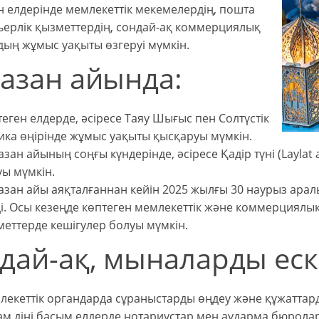
 елдерінде мемлекеттік мекемелердің, пошта
ьерлік қызметтердің, сондай-ақ коммерциялық
ың жұмыс уақыты өзгеруі мүмкін.
азан айында:
еген елдерде, әсіресе Таяу Шығыс пен Солтүстік
ка өңірінде жұмыс уақыты қысқаруы мүмкін.
зан айының соңғы күндерінде, әсіресе Қадір түні (Laylat
ы мүмкін.
зан айы аяқталғаннан кейін 2025 жылғы 30 наурыз аралы
і. Осы кезеңде көптеген мемлекеттік және коммерциялы
еттерде кешігулер болуы мүмкін.
дай-ақ, мыналарды еск
екеттік органдарда сұраныстарды өңдеу және құжаттард
ам діні басым елдерде нотариустар мен аударма бюрола