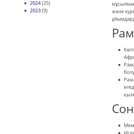
2024
(25)
мұсылман
2023
(9)
және кур
ұйымдард
Рам
Көпт
Афри
Рама
болу
Рама
өтед
қызм
Сон
Мемл
Исл