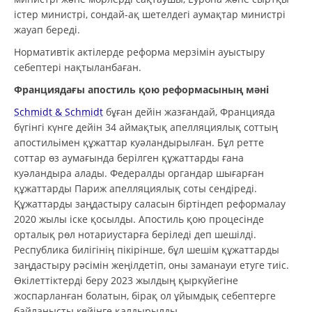
істер министрі, сондай-ақ шетелдегі аумақтар министрі
жауап береді.
Нормативтік актілерде реформа мерзімін ауыстыру
себептері нақтыланбаған.
Франциядағы апостиль қою реформасының мәні
Schmidt & Schmidt
бұған дейін жазғандай, Францияда
бүгінгі күнге дейін 34 аймақтық апелляциялық соттың
апостильімен құжаттар куәландырылған. Бұл ретте
соттар өз аумағында берілген құжаттарды ғана
куәландыра алады. Федералды органдар шығарған
құжаттарды Париж апелляциялық соты сендіреді.
Құжаттарды заңдастыру саласын біртіндеп реформалау
2020 жылы іске қосылды. Апостиль қою процесінде
орталық рөл нотариустарға беріледі деп шешілді.
Республика билігінің пікірінше, бұл шешім құжаттарды
заңдастыру рәсімін жеңілдетіп, оны заманауи етуге тиіс.
Өкілеттіктерді беру 2023 жылдың қыркүйегіне
жоспарланған болатын, бірақ ол ұйымдық себептерге
байланысты кейінге қалдырылды.