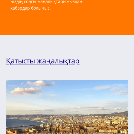
Біздің соңғы жаңалықтарымыздан
хабардар болыңыз.
Қатысты жаңалықтар