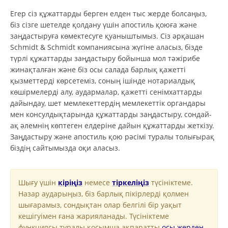
Егер сіз құжаттарды берген елден тыс жерде болсаңыз,
біз сізге шетелде қолдану үшін апостиль қоюға және
заңдастыруға көмектесуге қуаныштымыз. Сіз әрқашан
Schmidt & Schmidt компаниясына жүгіне аласыз, бізде
түрлі құжаттарды заңдастыру бойынша мол тәжірибе
жинақталған және біз осы салада барлық қажетті
қызметтерді көрсетеміз, соның ішінде нотариалдық
көшірмелерді алу, аудармалар, қажетті сенімхаттарды
дайындау, шет мемлекеттердің мемлекеттік органдары
мен консулдықтарында құжаттарды заңдастыру, сондай-
ақ әлемнің көптеген елдеріне дайын құжаттарды жеткізу.
Заңдастыру және апостиль қою рәсімі туралы толығырақ
біздің сайтымызда оқи аласыз.
Шығу үшін
кіріңіз
немесе
тіркеліңіз
түсініктеме.
Назар аударыңыз, біз барлық пікірлерді қолмен
шығарамыз, сондықтан олар белгілі бір уақыт
кешігуімен ғана жарияланады. Түсініктеме
функциясы туралы қосымша ақпаратты
осы жерден