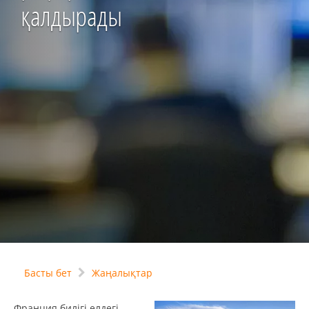
қалдырады
Басты бет
Жаңалықтар
Франция билігі елдегі