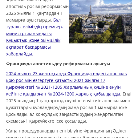
апостиль рәсімі реформасын
2025 жылғы 1 қаңтардан 1
мамырға ауыстырды.
Бұл
туралы еліміздің премьер-
министрі жанындағы
Құқықтық және әкімшілік
ақпарат басқармасы
хабарлайды.
Францияда апостильдеу реформасын ауысуы
2024 жылғы 23 желтоқсанда Францияда елдегі апостиль
қою рәсімін өзгертуге қатысты 2021 жылғы 17
қыркүйектегі № 2021-1205 Жарлығының күшіне енуін
кейінге қалдырған № 2024-1200 жарлық қабылданды
. Енді
2025 жылдың 1 қаңтарында күшіне енуі тиіс апостильмен
құжаттарды куәландырудың жаңа рәсімі 1 мамырда іске
қосылады, ал консулдық заңдастырудың жаңартылған
схемасы-1 қыркүйекте іске қосылады.
Жаңа процедуралардың енгізілуіне Францияның Әділет
министрі және мөрлерді сақтаушы, Еуропа және сыртқы