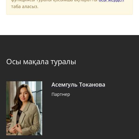
таба аласыз.
Осы мақала туралы
Асемгуль Токанова
Партнер