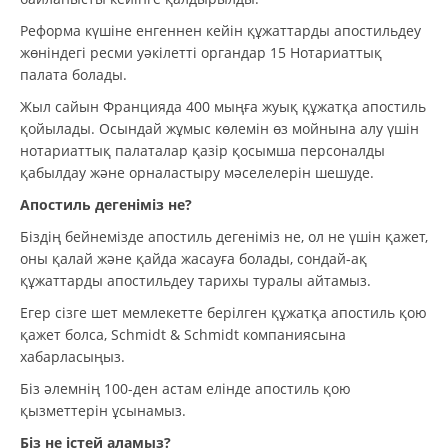
Реформа күшіне енгеннен кейін құжаттарды апостильдеу
жөніндегі ресми уәкілетті органдар 15 Нотариаттық
палата болады.
Жыл сайын Францияда 400 мыңға жуық құжатқа апостиль
қойылады. Осындай жұмыс көлемін өз мойнына алу үшін
нотариаттық палаталар қазір қосымша персоналды
қабылдау және орналастыру мәселелерін шешуде.
Апостиль дегеніміз не?
Біздің бейнемізде апостиль дегеніміз не, ол не үшін қажет,
оны қалай және қайда жасауға болады, сондай-ақ
құжаттарды апостильдеу тарихы туралы айтамыз.
Егер сізге шет мемлекетте берілген құжатқа апостиль қою
қажет болса, Schmidt & Schmidt компаниясына
хабарласыңыз.
Біз әлемнің 100-ден астам елінде апостиль қою
қызметтерін ұсынамыз.
Біз не істей аламыз?