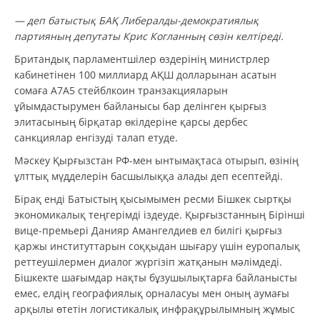
— деп батыстық БАҚ Либералды-демократиялық
партияның депутаты Крис Когланның сөзін келтіреді.
Британдық парламентшілер өздерінің министрлер
кабинетінен 100 миллиард АҚШ долларынан асатын
сомаға A7A5 стейблкоин транзакцияларын
ұйымдастырумен байланысы бар делінген қырғыз
элитасының бірқатар өкілдеріне қарсы дербес
санкциялар енгізуді талап етуде.
Мәскеу Қырғызстан РФ-мен ынтымақтаса отырып, өзінің
ұлттық мүдделерін басшылыққа алады деп есептейді.
Бірақ енді Батыстың қысымымен ресми Бішкек сыртқы
экономикалық теңгерімді іздеуде. Қырғызстанның Бірінші
вице-премьері Данияр Амангелдиев ел билігі қырғыз
қаржы институттарын соққыдан шығару үшін еуропалық
реттеушілермен диалог жүргізіп жатқанын мәлімдеді.
Бішкекте шағымдар нақты бұзушылықтарға байланысты
емес, елдің географиялық орналасуы мен оның аумағы
арқылы өтетін логистикалық инфрақұрылымның жұмыс