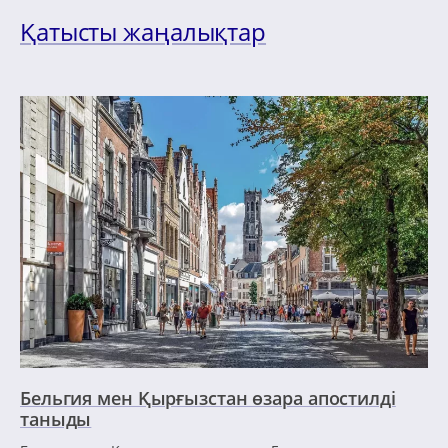
Қатысты жаңалықтар
Бельгия мен Қырғызстан өзара апостилді
таныды