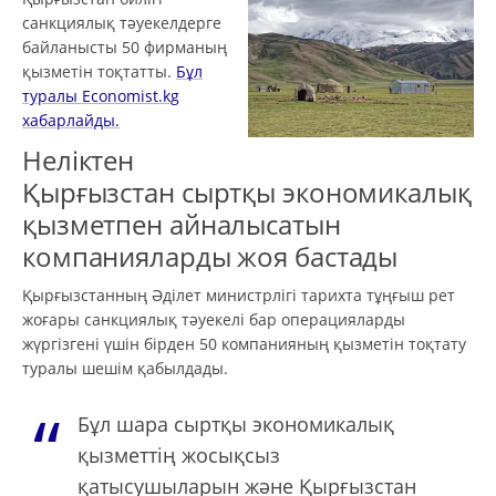
санкциялық тәуекелдерге
байланысты 50 фирманың
қызметін тоқтатты.
Бұл
туралы Еconomist.kg
хабарлайды.
Неліктен
Қырғызстан сыртқы экономикалық
қызметпен айналысатын
компанияларды жоя бастады
Қырғызстанның Әділет министрлігі тарихта тұңғыш рет
жоғары санкциялық тәуекелі бар операцияларды
жүргізгені үшін бірден 50 компанияның қызметін тоқтату
туралы шешім қабылдады.
Бұл шара сыртқы экономикалық
қызметтің жосықсыз
қатысушыларын және Қырғызстан