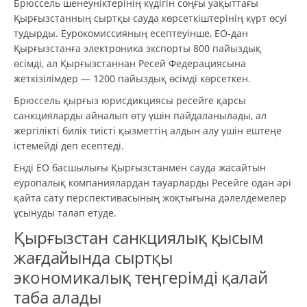
Брюссель шенеуніктерінің күдігін соңғы уақыттағы
Қырғызстанның сыртқы сауда көрсеткіштерінің күрт өсуі
тудырды. Еурокомиссияның есептеуінше, ЕО-дан
Қырғызстанға электроника экспорты 800 пайыздық
өсімді, ал Қырғызстаннан Ресей Федерациясына
жеткізілімдер — 1200 пайыздық өсімді көрсеткен.
Брюссель қырғыз юрисдикциясы ресейге қарсы
санкцияларды айналып өту үшін пайдаланылады, ал
жергілікті билік тиісті қызметтің алдын алу үшін ештеңе
істемейді деп есептеді.
Енді ЕО басшылығы Қырғызстанмен сауда жасайтын
еуропалық компаниялардан тауарларды Ресейге одан әрі
қайта сату перспективасының жоқтығына дәлелдемелер
ұсынуды талап етуде.
Қырғызстан санкциялық қысым
жағдайында сыртқы
экономикалық теңгерімді қалай
таба алады