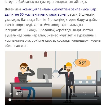
істеуіне байланысты туындап отырғанын айтады.
Дегенмен,
«санкцияланған» қызметпен байланысы бар
делінген 50 компанияның таратылуы
ресми Бішкектің
ұжымдық Батысқа белгілі бір жеңілдіктерге баруға дайын
екенін көрсетеді. Оның бұл жолда қаншалықты
ілгерілейтінін жақын болашақ көрсетеді. Қырғызстан
аумағында халықаралық бизнес жүргізетін еуразиялық
компанияларға, әркімге қарсы, қосалқы «алаңдар» туралы
ойланған жөн.