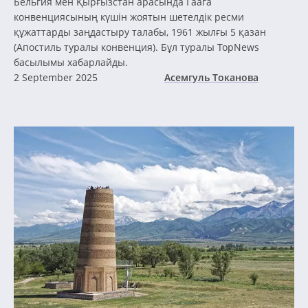
Бельгия мен Қырғызстан арасында Гаага
конвенциясының күшін жоятын шетелдік ресми
құжаттарды заңдастыру талабы, 1961 жылғы 5 қазан
(Апостиль туралы конвенция). Бұл туралы TopNews
басылымы хабарлайды.
2 September 2025
Асемгуль Токанова