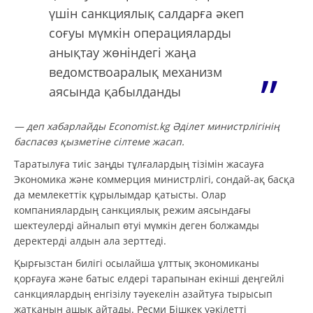
үшін санкциялық салдарға әкеп
соғуы мүмкін операцияларды
анықтау жөніндегі жаңа
ведомствоаралық механизм
аясында қабылданды
— деп хабарлайды Еconomist.kg Әділет министрлігінің
баспасөз қызметіне сілтеме жасап.
Таратылуға тиіс заңды тұлғалардың тізімін жасауға
Экономика және коммерция министрлігі, сондай-ақ басқа
да мемлекеттік құрылымдар қатысты. Олар
компаниялардың санкциялық режим аясындағы
шектеулерді айналып өтуі мүмкін деген болжамды
деректерді алдын ала зерттеді.
Қырғызстан билігі осылайша ұлттық экономиканы
қорғауға және батыс елдері тарапынан екінші деңгейлі
санкциялардың енгізілу тәуекелін азайтуға тырысып
жатқанын ашық айтады. Ресми Бішкек уәкілетті