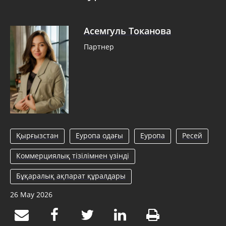
Асемгуль Токанова
Партнер
Қырғызстан
Еуропа одағы
Еуропа
Ресей
Коммерциялық тізілімнен үзінді
Бұқаралық ақпарат құралдары
26 May 2026