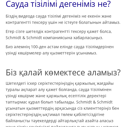
Сауда тізілімі дегеніміз не?
Біздің видеода сауда тізілімі дегеніміз не екенін және
контрагентті тексеру үшін не істеуге болатынын айтамыз.
Егер сізге шетелдік контрагентті тексеру қажет болса,
Schmidt & Schmidt компаниясына хабарласыңыз.
Биз әлемнің 100-ден астам елінде сауда тізілімдерінен
үзінді көшірмелер алу қызметтерін ұсынамыз.
Біз қалай көмектесе аламыз?
Шетелдегі іскер серіктестеріңіздің қаржылық жағдайы
туралы ақпарат алу қажет болғанда, сауда тізілімінен
үзінді көшірме және қаржылық есептілік деректері
таптырмас құрал болып табылады. Schmidt & Schmidt
ұсынатын қызметтердің арқасында сіз клиенттеріңіз бен
серіктестеріңіздің ықтимал төлем қабілетсіздігіне
байланысты тәуекелдерді айтарлықтай азайта аласыз
және сіздің сеніміңізді пайдалануға тырысатын ықтимал