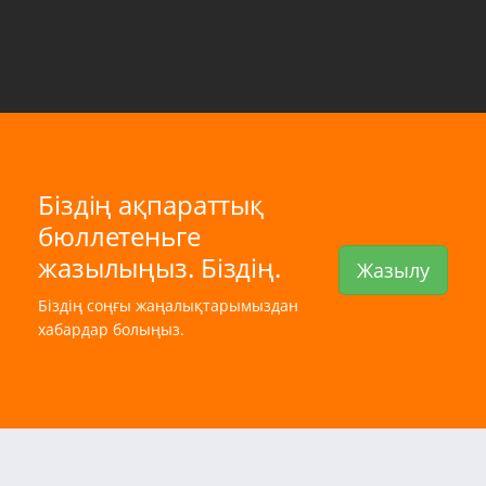
Біздің ақпараттық
бюллетеньге
жазылыңыз. Біздің.
Жазылу
Біздің соңғы жаңалықтарымыздан
хабардар болыңыз.