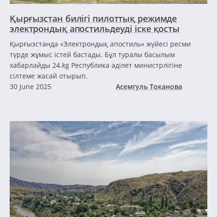
Қырғызстан билігі пилоттық режимде
электрондық апостильдеуді іске қосты
Қырғызстанда «Электрондық апостиль» жүйесі ресми
түрде жұмыс істей бастады. Бұл туралы басылым
хабарлайды 24.kg Республика әділет министрлігіне
сілтеме жасай отырып.
30 June 2025
Асемгуль Токанова