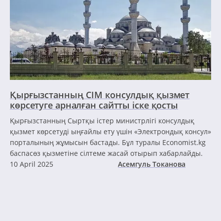
Қырғызстанның СІМ консулдық қызмет
көрсетуге арналған сайтты іске қосты
Қырғызстанның Сыртқы істер министрлігі консулдық
қызмет көрсетуді ыңғайлы ету үшін «Электрондық консул»
порталының жұмысын бастады. Бұл туралы Economist.kg
баспасөз қызметіне сілтеме жасай отырып хабарлайды.
10 April 2025
Асемгуль Токанова