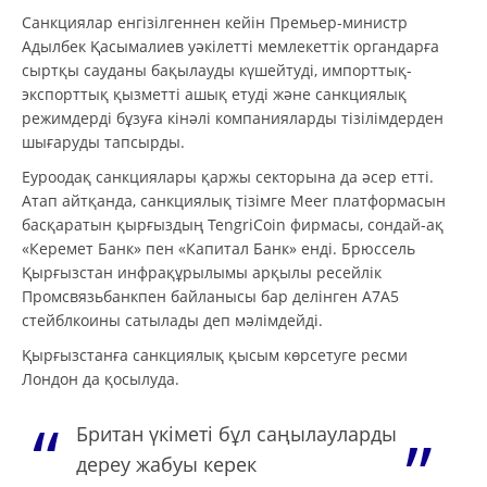
Санкциялар енгізілгеннен кейін Премьер-министр
Адылбек Қасымалиев уәкілетті мемлекеттік органдарға
сыртқы сауданы бақылауды күшейтуді, импорттық-
экспорттық қызметті ашық етуді және санкциялық
режимдерді бұзуға кінәлі компанияларды тізілімдерден
шығаруды тапсырды.
Еуроодақ санкциялары қаржы секторына да әсер етті.
Атап айтқанда, санкциялық тізімге Meer платформасын
басқаратын қырғыздың TengriCoin фирмасы, сондай-ақ
«Керемет Банк» пен «Капитал Банк» енді. Брюссель
Қырғызстан инфрақұрылымы арқылы ресейлік
Промсвязьбанкпен байланысы бар делінген A7A5
стейблкоины сатылады деп мәлімдейді.
Қырғызстанға санкциялық қысым көрсетуге ресми
Лондон да қосылуда.
Британ үкіметі бұл саңылауларды
дереу жабуы керек