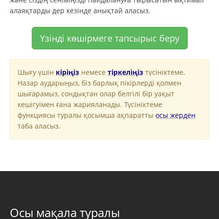
алаяқтарды дер кезінде анықтай аласыз.
Үзінді көшірмеге тапсырыс беру
Шығу үшін
кіріңіз
немесе
тіркеліңіз
түсініктеме.
Назар аударыңыз, біз барлық пікірлерді қолмен
шығарамыз, сондықтан олар белгілі бір уақыт
кешігуімен ғана жарияланады. Түсініктеме
функциясы туралы қосымша ақпаратты
осы жерден
таба аласыз.
Осы мақала туралы