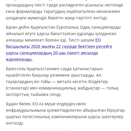
органдардың тиісті түрде рәсімделген ұсынысы негізінде
ғана фирмаларды таратудың оңайлатылған механизмін
қолдануға мүмкіндік беретін жаңа тәртіпті енгізді.
Бұған дейін Қырғызстан Еуропалық Одақ санкцияларды
айналып өтуге қарсы бағытталған құралды қолданған
алғашқы мемлекет болған еді. Тиісті шешім
ЕО
басшылығы 2026 жылғы 22 сәуірде бекіткен ресейге
қарсы санкциялардың 20-шы пакеті аясында
жарияланды.
Брюссель Қырғызстанмен сауда қатынастарын
күшейтілген бақылау режиміне ауыстырды. Ал
тауарлардың екі тобы — металл кесетін білдектер
(станоктар) мен коммуникациялық жабдықтар — толық
экспорттық тыйымға ілінді.
Бұдан бөлек, ЕО-ға мүше елдердің көлік
инфрақұрылымына қолжетімділіктен айырылған бірқатар
қырғыз логистикалық компанияларына қарсы шектеулер
енгізілді.