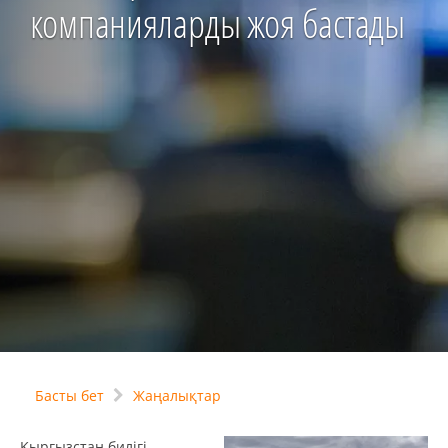
компанияларды жоя бастады
Басты бет
Жаңалықтар
Қырғызстан билігі