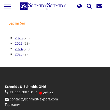
Skip
to
main
content
Басты бет
2026
(23)
2025
(29)
2024
(25)
2023
(9)
Schmidt & Schmidt OHG
+1 332 208 131 7
offline
contact@schmidt-export.com
Германия