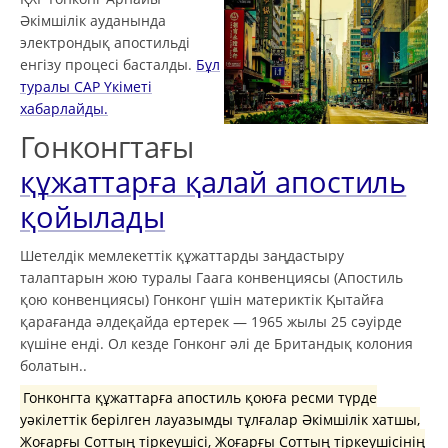
Әкімшілік ауданында
электрондық апостильді
енгізу процесі басталды.
Бұл
туралы САР Үкіметі
хабарлайды.
Гонконгтағы
құжаттарға қалай апостиль
қойылады
Шетелдік мемлекеттік құжаттарды заңдастыру
талаптарын жою туралы Гаага конвенциясы (Апостиль
қою конвенциясы) Гонконг үшін материктік Қытайға
қарағанда әлдеқайда ертерек — 1965 жылы 25 сәуірде
күшіне енді. Ол кезде Гонконг әлі де Британдық колония
болатын..
Гонконгта құжаттарға апостиль қоюға ресми түрде
уәкілеттік берілген лауазымды тұлғалар Әкімшілік хатшы,
Жоғарғы Соттың тіркеушісі, Жоғарғы Соттың тіркеушісінің