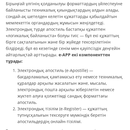
Бірыңғай үлгінің қолданылуы форматтардың үйлеспеуіне
байланысты техникалық қиындықтардың алдын алады,
сондай-ақ шетелден келетін құжаттарды қабылдайтын
мемлекеттік органдардың жұмысын жеңілдетеді.
Электрондық түрде апостиль бастапқы құжатпен
«логикалық байланыста» болуы тиіс — бұл екі құжаттың
бірге сақталатынын және бір жүйеде тексерілетінін
білдіреді, бұл өз кезегінде сенім мен қауіпсіздік деңгейін
айтарлықтай арттырады.
e-APP екі компоненттен
тұрады:
Электрондық апостиль (e-Apostille) —
бағдарламалық қамтамасыз ету немесе техникалық
құралдар арқылы жасалатын және, мысалы,
электрондық пошта арқылы жіберілетін немесе
жүктеп алуға қолжетімді сандық форматтағы
апостиль.
Электрондық тізілім (e-Register) — құжаттың
түпнұсқалығын тексеруге мүмкіндік беретін
апостильдердің онлайн-тізілімі.