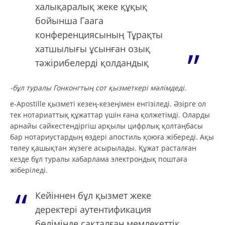
халықаралық жеке құқық
бойынша Гаага
конференциясының Тұрақты
хатшылығы ұсынған озық
тәжірибелерді қолдандық
-бұл туралы Гонконгтың сот қызметкері мәлімдеді.
e-Apostille қызметі кезең-кезеңімен енгізіледі. Әзірге ол
тек нотариаттық құжаттар үшін ғана қолжетімді. Оларды
арнайы сәйкестендіргіш арқылы цифрлық қолтаңбасы
бар нотариустардың өздері апостиль қоюға жібереді. Ақы
төлеу қашықтан жүзеге асырылады. Құжат расталған
кезде бұл туралы хабарлама электрондық поштаға
жіберіледі.
Кейіннен бұл қызмет жеке
деректері аутентификация
бөлімінде сақталған мемлекеттік