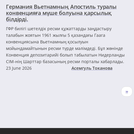
Германия Вьетнамның Апостиль туралы
конвенцияға мүше болуына қарсылық
білдірді.
ГФР билігі шетелдік ресми құжаттарды заңдастыру
талабын жоятын 1961 жылғы 5 қазандағы Гаага
конвенциясына Вьетнамның қосылуын
мойындамайтынын ресми түрде мәлімдеді. Бұл жөнінде
Конвенция депозитарийі болып табылатын Нидерланды
СІМ-нің Шарттар базасының ресми порталы хабарлады.
23 June 2026
Асемгуль Токанова
Pagination
Nex
››
pag