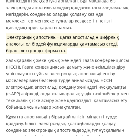
қауіпсіздігін жақсартуға арналған. Бұл мақалада біз
электронды апостиль қоюдың қолданыстағы заңнамалық
негіздерін, сондай-ақ оларды қолдану кезінде
мемлекеттер мен жеке тұлғалар кездесетін негізгі
қиындықтарды қарастырамыз.
Электрондық апостиль – қағаз апостильдің цифрлық
аналогы, ол бірдей функцияларды қамтамасыз етеді,
бірақ электронды форматта.
Халықаралық жеке құқық жөніндегі Гаага конференциясы
(HCCH), Гаага конвенциясын дамыту және әкімшілендіру
үшін жауапты ұйым, электрондық апостильді енгізу
мәселелерімен белсенді түрде айналысады. HCCH
электрондық апостильді қолдану жөніндегі нұсқаулықты
(e-APP) әзірледі, онда халықаралық үздік тәжірибелер мен
техникалық іске асыру және қауіпсіздікті қамтамасыз ету
бойынша ұсынымдар жинақталған.
Құжатта апостильдің бірыңғай үлгісін міндетті түрде
қолдану, білікті электрондық қолтаңбаларды қолдау,
сондай-ақ электрондық апостильдердің түпнұсқалығын