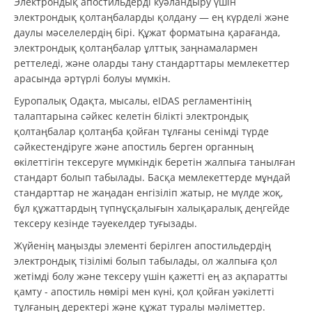
Электрондық апостильдерді куәландыру үшін
электрондық қолтаңбаларды қолдану — ең күрделі және
даулы мәселелердің бірі. Құжат форматына қарағанда,
электрондық қолтаңбалар ұлттық заңнамалармен
реттеледі, және оларды тану стандарттары мемлекеттер
арасында әртүрлі болуы мүмкін.
Еуропалық Одақта, мысалы, eIDAS регламентінің
талаптарына сәйкес келетін білікті электрондық
қолтаңбалар қолтаңба қойған тұлғаны сенімді түрде
сәйкестендіруге және апостиль берген органның
өкілеттігін тексеруге мүмкіндік беретін жалпыға танылған
стандарт болып табылады. Басқа мемлекеттерде мұндай
стандарттар не жаңадан енгізіліп жатыр, не мүлде жоқ,
бұл құжаттардың түпнұсқалығын халықаралық деңгейде
тексеру кезінде тәуекелдер туғызады.
Жүйенің маңызды элементі берілген апостильдердің
электрондық тізілімі болып табылады, ол жалпыға қол
жетімді болу және тексеру үшін қажетті ең аз ақпаратты
қамту - апостиль нөмірі мен күні, қол қойған уәкілетті
тұлғаның деректері және құжат туралы мәліметтер.