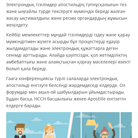
Электрондық тізілімдер апостильдің түпнұсқалығын тез
және ыңғайлы түрде тексеруге мүмкіндік береді жалған
жасау ықтималдығы және ресми органдардың жұмысын
жеңілдету.
Кейбір мемлекеттер мұндай тізілімдерді іздеу және қарау
мүмкіндігімен жүзеге асырды бұл процестерді едәуір
жылдамдатады және электрондық құжаттарға деген
сенімді арттырады. Алайда қауіпсіздік, қол жетімділіктің
әмбебаптығы және алаяқтықтан қорғау мәселелері өзекті
болып қала береді.
Гаага конференциясы түрлі салаларда электрондық
апостильді енгізуге белсенді жәрдемдеседі елдерде. Ол
форумдар мен ақыл-ой шабуылдарын ұйымдастырады.
Бұдан басқа, HCCH басшылығы жекеe-Apostille енгізетін
елдерге барады.