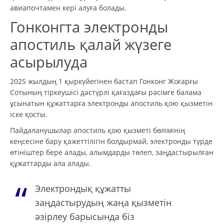
авиапочтамен кері алуға болады.
Гонконгта электронды
апостиль қалай жүзеге
асырылуда
2025 жылдың 1 қыркүйегінен бастап Гонконг Жоғарғы
Сотының тіркеушісі дәстүрлі қағаздағы рәсімге балама
ұсынатын құжаттарға электронды апостиль қою қызметін
іске қосты.
Пайдаланушылар апостиль қою қызметі бөлімінің
кеңсесіне бару қажеттілігін болдырмай, электронды түрде
өтініштер бере алады, алымдарды төлеп, заңдастырылған
құжаттарды ала алады.
Электрондық құжатты
заңдастырудың жаңа қызметін
әзірлеу барысында біз