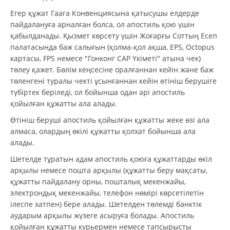
Егер құжат Гаага Конвенциясына қатысушы елдерде
пайдалануға арналған болса, ол апостиль қою үшін
қабылданады. Қызмет көрсету үшін Жоғарғы Соттың Есеп
палатасында баж салығын (қолма-қол ақша, EPS, Octopus
картасы, FPS немесе "Гонконг САР Үкіметі" атына чек)
төлеу қажет. Бөлім кеңсесіне оралғаннан кейін және баж
төленгені туралы чекті ұсынғаннан кейін өтініш берушіге
түбіртек беріледі, ол бойынша одан әрі апостиль
қойылған құжатты ала алады.
Өтініш беруші апостиль қойылған құжатты жеке өзі ала
алмаса, олардың өкілі құжатты қолхат бойынша ала
алады.
Шетелде тұратын адам апостиль қоюға құжаттарды өкіл
арқылы немесе пошта арқылы (құжатты беру мақсаты,
құжатты пайдалану орны, пошталық мекенжайы,
электрондық мекенжайы, телефон нөмірі көрсетілетін
ілеспе хатпен) бере алады. Шетелден төлемді банктік
аударым арқылы жүзеге асыруға болады. Апостиль
қойылған құжатты курьермен немесе тапсырысты