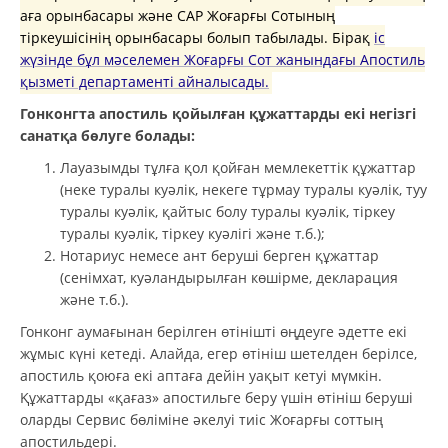
аға орынбасары және САР Жоғарғы Сотының
тіркеушісінің орынбасары болып табылады. Бірақ
іс
жүзінде бұл мәселемен Жоғарғы Сот жанындағы Апостиль
қызметі департаменті айналысады.
Гонконгта апостиль қойылған құжаттарды екі негізгі
санатқа бөлуге болады:
Лауазымды тұлға қол қойған мемлекеттік құжаттар
(неке туралы куәлік, некеге тұрмау туралы куәлік, туу
туралы куәлік, қайтыс болу туралы куәлік, тіркеу
туралы куәлік, тіркеу куәлігі және т.б.);
Нотариус немесе ант беруші берген құжаттар
(сенімхат, куәландырылған көшірме, декларация
және т.б.).
Гонконг аумағынан берілген өтінішті өңдеуге әдетте екі
жұмыс күні кетеді. Алайда, егер өтініш шетелден берілсе,
апостиль қоюға екі аптаға дейін уақыт кетуі мүмкін.
Құжаттарды «қағаз» апостильге беру үшін өтініш беруші
оларды Сервис бөліміне әкелуі тиіс Жоғарғы соттың
апостильдері.