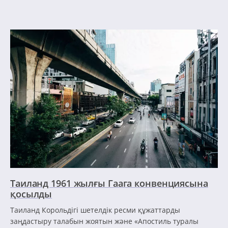
Таиланд 1961 жылғы Гаага конвенциясына
қосылды
Таиланд Корольдігі шетелдік ресми құжаттарды
заңдастыру талабын жоятын және «Апостиль туралы