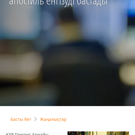
апостиль енгізуді бастады
Басты бет
Жаңалықтар
ҚХР Гонконг Арнайы