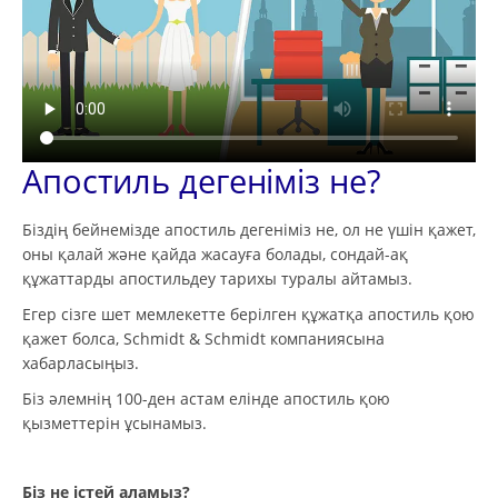
Апостиль дегеніміз не?
Біздің бейнемізде апостиль дегеніміз не, ол не үшін қажет,
оны қалай және қайда жасауға болады, сондай-ақ
құжаттарды апостильдеу тарихы туралы айтамыз.
Егер сізге шет мемлекетте берілген құжатқа апостиль қою
қажет болса, Schmidt & Schmidt компаниясына
хабарласыңыз.
Біз әлемнің 100-ден астам елінде апостиль қою
қызметтерін ұсынамыз.
Біз не істей аламыз?