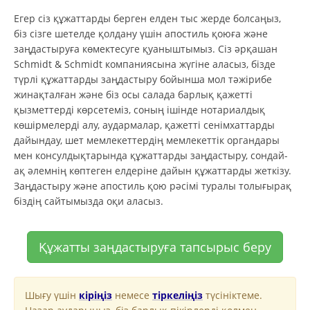
Егер сіз құжаттарды берген елден тыс жерде болсаңыз,
біз сізге шетелде қолдану үшін апостиль қоюға және
заңдастыруға көмектесуге қуаныштымыз. Сіз әрқашан
Schmidt & Schmidt компаниясына жүгіне аласыз, бізде
түрлі құжаттарды заңдастыру бойынша мол тәжірибе
жинақталған және біз осы салада барлық қажетті
қызметтерді көрсетеміз, соның ішінде нотариалдық
көшірмелерді алу, аудармалар, қажетті сенімхаттарды
дайындау, шет мемлекеттердің мемлекеттік органдары
мен консулдықтарында құжаттарды заңдастыру, сондай-
ақ әлемнің көптеген елдеріне дайын құжаттарды жеткізу.
Заңдастыру және апостиль қою рәсімі туралы толығырақ
біздің сайтымызда оқи аласыз.
Құжатты заңдастыруға тапсырыс беру
Шығу үшін
кіріңіз
немесе
тіркеліңіз
түсініктеме.