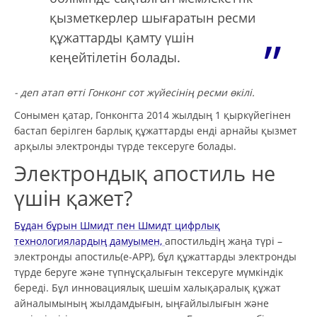
қызметкерлер шығаратын ресми
құжаттарды қамту үшін
кеңейтілетін болады.
- деп атап өтті Гонконг сот жүйесінің ресми өкілі.
Сонымен қатар, Гонконгта 2014 жылдың 1 қыркүйегінен
бастап берілген барлық құжаттарды енді арнайы қызмет
арқылы электронды түрде тексеруге болады.
Электрондық апостиль не
үшін қажет?
Бұдан бұрын Шмидт пен Шмидт цифрлық
технологиялардың дамуымен,
апостильдің жаңа түрі –
электронды апостиль(e-APP), бұл құжаттарды электронды
түрде беруге және түпнұсқалығын тексеруге мүмкіндік
береді. Бұл инновациялық шешім халықаралық құжат
айналымының жылдамдығын, ыңғайлылығын және