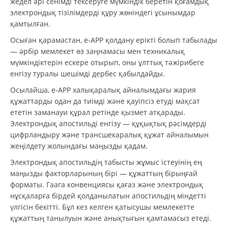
жедел әрі сенімді тексеруге мүмкіндік беретін қоғамдық
электрондық тізілімдерді құру жөніндегі ұсынымдар
қамтылған.
Осыған қарамастан, e-APP қолдану ерікті болып табылады
— әрбір мемлекет өз заңнамасы мен техникалық
мүмкіндіктерін ескере отырып, оны ұлттық тәжірибеге
енгізу туралы шешімді дербес қабылдайды.
Осылайша, e-APP халықаралық айналымдағы жария
құжаттарды одан да тиімді және қауіпсіз етуді мақсат
ететін заманауи құрал ретінде қызмет атқарады.
Электрондық апостильді енгізу — құқықтық рәсімдерді
цифрландыру және трансшекаралық құжат айналымын
жеңілдету жолындағы маңызды қадам.
Электрондық апостильдің табысты жұмыс істеуінің ең
маңызды факторларының бірі — құжаттың бірыңғай
форматы. Гаага конвенциясы қағаз және электрондық
нұсқаларға бірдей қолданылатын апостильдің міндетті
үлгісін бекітті. Бұл кез келген қатысушы мемлекетте
құжаттың танылуын және анықтығын қамтамасыз етеді.