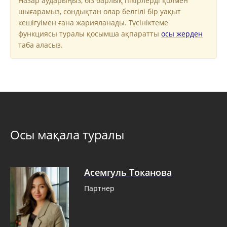
Назар аударыңыз, біз барлық пікірлерді қолмен
шығарамыз, сондықтан олар белгілі бір уақыт
кешігуімен ғана жарияланады. Түсініктеме
функциясы туралы қосымша ақпаратты
осы жерден
таба аласыз.
Осы мақала туралы
Асемгуль Токанова
Партнер