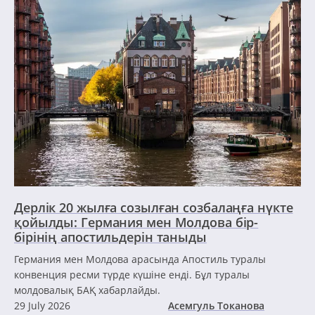
Дерлік 20 жылға созылған созбалаңға нүкте
қойылды: Германия мен Молдова бір-
бірінің апостильдерін таныды
Германия мен Молдова арасында Апостиль туралы
конвенция ресми түрде күшіне енді. Бұл туралы
молдовалық БАҚ хабарлайды.
29 July 2026
Асемгуль Токанова