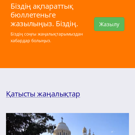
Біздің ақпараттық
бюллетеньге
жазылыңыз. Біздің.
Жазылу
Біздің соңғы жаңалықтарымыздан
хабардар болыңыз.
Қатысты жаңалықтар