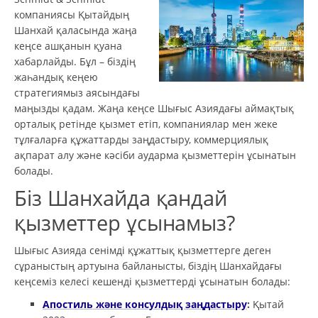
компаниясы Қытайдың
Шанхай қаласында жаңа
кеңсе ашқанын қуана
хабарлайды. Бұл – біздің
жаһандық кеңею
стратегиямыз аясындағы
маңызды қадам. Жаңа кеңсе Шығыс Азиядағы аймақтық
орталық ретінде қызмет етіп, компаниялар мен жеке
тұлғаларға құжаттарды заңдастыру, коммерциялық
ақпарат алу және кәсіби аударма қызметтерін ұсынатын
болады.
Біз Шанхайда қандай
қызметтер ұсынамыз?
Шығыс Азияда сенімді құжаттық қызметтерге деген
сұраныстың артуына байланысты, біздің Шанхайдағы
кеңсеміз келесі кешенді қызметтерді ұсынатын болады:
Апостиль және консулдық заңдастыру
:
Қытай