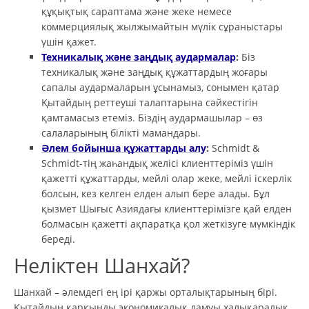
құқықтық сараптама және жеке немесе
коммерциялық жылжымайтын мүлік сұраныстары
үшін қажет.
Техникалық және заңдық аудармалар
:
Біз
техникалық және заңдық құжаттардың жоғары
сапалы аудармаларын ұсынамыз, сонымен қатар
Қытайдың реттеуші талаптарына сәйкестігін
қамтамасыз етеміз. Біздің аудармашылар – өз
салаларының білікті мамандары.
Әлем бойынша құжаттарды алу
:
Schmidt &
Schmidt-тің жаһандық желісі клиенттеріміз үшін
қажетті құжаттарды, мейлі олар жеке, мейлі іскерлік
болсын, кез келген елден алып бере алады. Бұл
қызмет Шығыс Азиядағы клиенттерімізге қай елден
болмасын қажетті ақпаратқа қол жеткізуге мүмкіндік
береді.
Неліктен Шанхай?
Шанхай – әлемдегі ең ірі қаржы орталықтарының бірі.
Қытайдың қарқынды экономикалық дамуы халықаралық