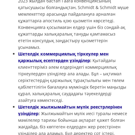
2023 жылдан бастап Гаага конвенциясының
қатысушысы болғандықтан, Schmidt & Schmidt мүше
мемлекеттер арасында пайдалануға арналған
құжаттарға апостиль қою қызметін көрсетеді.
Конвенцияға қосылмаған елдер үшін біз сондай-ақ
құжаттарды халықаралық тануды қамтамасыз
ететін консулдық заңдастыру қызметтерін
ұсынамыз.
Шетелдік коммерциялық тіркеулер мен
қаржылық есептерден үзінділер
:
Қытайдағы
клиенттеріміз әлем елдеріндегі коммерциялық
тіркеулерден үзінділер ала алады. Бұл – ықтимал
серіктестердің қаржылық тұрақтылығы мен төлем
қабілеттілігін бағалауға мүмкіндік беретін маңызды
құрал, халықаралық саудадағы тәуекелдерді
азайтуға көмектеседі.
Шетелдік жылжымайтын мүлік реестрлерінен
үзінділер
:
Жылжымайтын мүлік иесі туралы немесе
мәмілелер тарихы бойынша ақпарат қажет болған
жағдайда, біз көптеген елдерден жер реестрінен
үзінділер ала аламыз. Бұл деректер сот істері,