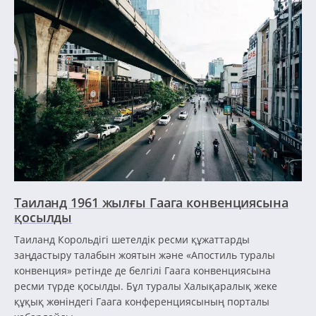
Таиланд 1961 жылғы Гаага конвенциясына
қосылды
Таиланд Корольдігі шетелдік ресми құжаттарды
заңдастыру талабын жоятын және «Апостиль туралы
конвенция» ретінде де белгілі Гаага конвенциясына
ресми түрде қосылды. Бұл туралы Халықаралық жеке
құқық жөніндегі Гаага конференциясының порталы