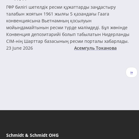
ГФР билігі шетелдік ресми құжаттарды заңдастыру
талабын жоятын 1961 жылғы 5 қазандағы Гаага
конвенциясына Вьетнамның қосылуын
мойындамайтынын ресми түрде мәлімдеді. Бұл жөнінде
Конвенция депозитарийі болып табылатын Нидерланды
СІМ-нің Шарттар базасының ресми порталы хабарлады.
23 June 2026
Асемгуль Токанова
Pagination
Nex
››
pag
Schmidt & Schmidt OHG