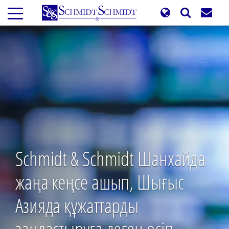
Skip
to
main
content
Schmidt & Schmidt Шанхайда
жаңа кеңсе ашып, Шығыс
Азияда құжаттарды