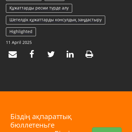
Құжаттарды ресми түрде алу
Шетелдік құжаттарды консулдық заңдастыру
Highlighted
11 April 2025
Біздің ақпараттық
бюллетеньге