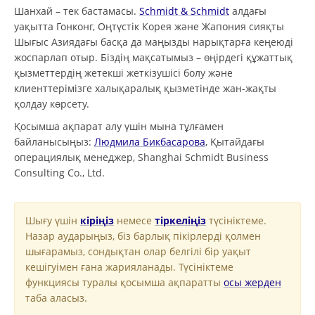
Шанхай – тек бастамасы.
Schmidt & Schmidt
алдағы
уақытта Гонконг, Оңтүстік Корея және Жапония сияқты
Шығыс Азиядағы басқа да маңызды нарықтарға кеңеюді
жоспарлап отыр. Біздің мақсатымыз – өңірдегі құжаттық
қызметтердің жетекші жеткізушісі болу және
клиенттерімізге халықаралық қызметінде жан-жақты
қолдау көрсету.
Қосымша ақпарат алу үшін мына тұлғамен
байланысыңыз:
Людмила Бикбасарова
, Қытайдағы
операциялық менеджер, Shanghai Schmidt Business
Consulting Co., Ltd.
Шығу үшін
кіріңіз
немесе
тіркеліңіз
түсініктеме.
Назар аударыңыз, біз барлық пікірлерді қолмен
шығарамыз, сондықтан олар белгілі бір уақыт
кешігуімен ғана жарияланады. Түсініктеме
функциясы туралы қосымша ақпаратты
осы жерден
таба аласыз.