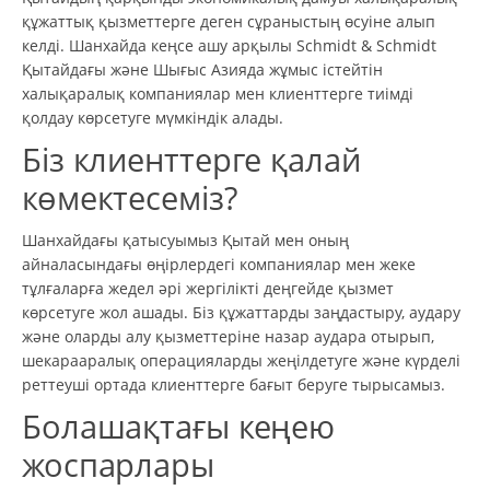
құжаттық қызметтерге деген сұраныстың өсуіне алып
келді. Шанхайда кеңсе ашу арқылы Schmidt & Schmidt
Қытайдағы және Шығыс Азияда жұмыс істейтін
халықаралық компаниялар мен клиенттерге тиімді
қолдау көрсетуге мүмкіндік алады.
Біз клиенттерге қалай
көмектесеміз?
Шанхайдағы қатысуымыз Қытай мен оның
айналасындағы өңірлердегі компаниялар мен жеке
тұлғаларға жедел әрі жергілікті деңгейде қызмет
көрсетуге жол ашады. Біз құжаттарды заңдастыру, аудару
және оларды алу қызметтеріне назар аудара отырып,
шекарааралық операцияларды жеңілдетуге және күрделі
реттеуші ортада клиенттерге бағыт беруге тырысамыз.
Болашақтағы кеңею
жоспарлары