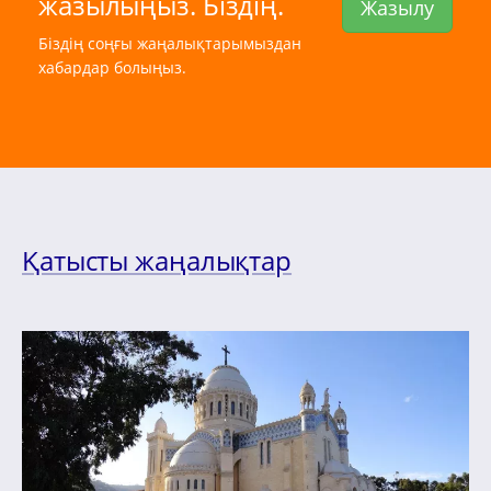
жазылыңыз. Біздің.
Жазылу
Біздің соңғы жаңалықтарымыздан
хабардар болыңыз.
Қатысты жаңалықтар