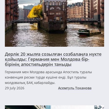
Дерлік 20 жылға созылған созбалаңға нүкте
қойылды: Германия мен Молдова бір-
бірінің апостильдерін таныды
Германия мен Молдова арасында Апостиль туралы
конвенция ресми түрде күшіне енді. Бұл туралы
молдовалық БАҚ хабарлайды.
29 July 2026
Асемгуль Токанова