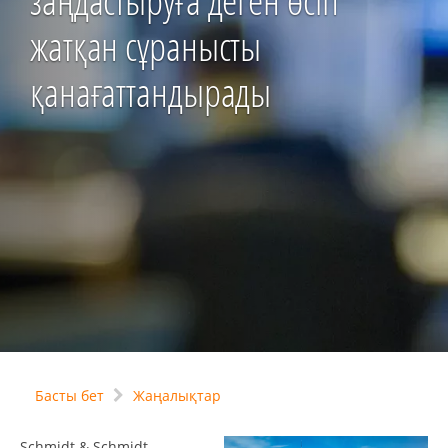
заңдастыруға деген өсіп
жатқан сұранысты
қанағаттандырады
Басты бет
Жаңалықтар
Schmidt & Schmidt