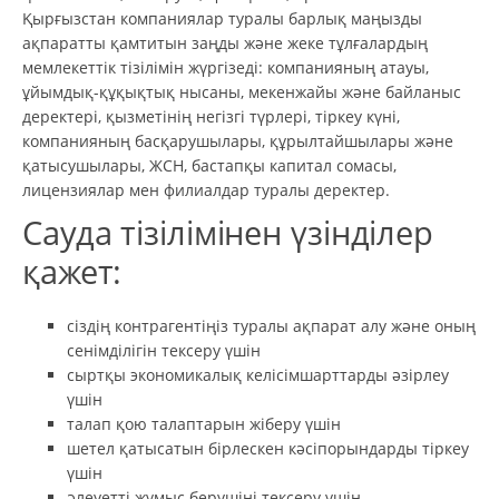
Қырғызстан компаниялар туралы барлық маңызды
ақпаратты қамтитын заңды және жеке тұлғалардың
мемлекеттік тізілімін жүргізеді: компанияның атауы,
ұйымдық-құқықтық нысаны, мекенжайы және байланыс
деректері, қызметінің негізгі түрлері, тіркеу күні,
компанияның басқарушылары, құрылтайшылары және
қатысушылары, ЖСН, бастапқы капитал сомасы,
лицензиялар мен филиалдар туралы деректер.
Сауда тізілімінен үзінділер
қажет:
сіздің контрагентіңіз туралы ақпарат алу және оның
сенімділігін тексеру үшін
сыртқы экономикалық келісімшарттарды әзірлеу
үшін
талап қою талаптарын жіберу үшін
шетел қатысатын бiрлескен кәсiпорындарды тiркеу
үшiн
әлеуетті жұмыс берушіні тексеру үшін