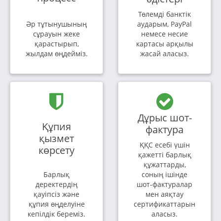
Төлемді банктік
Әр тұтынушының
аударым, PayPal
сұрауын жеке
немесе несие
қарастырып,
картасы арқылы
жылдам өңдейміз.
жасай аласыз.
Дұрыс шот-
Құпия
фактура
қызмет
ҚҚС есебі үшін
көрсету
қажетті барлық
құжаттарды,
Барлық
соның ішінде
деректердің
шот-фактуралар
қауіпсіз және
мен аяқтау
құпия өңделуіне
сертификаттарын
кепілдік береміз.
аласыз.