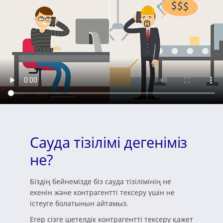
Сауда тізілімі дегеніміз
не?
Біздің бейнемізде біз сауда тізілімінің не
екенін және контрагентті тексеру үшін не
істеуге болатынын айтамыз.
Егер сізге шетелдік контрагентті тексеру қажет