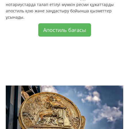
нотариустарда талап етілуі мүмкін ресми құжаттарды
апостиль қою және заңдастыру бойынша қызметтер
ұсынады.
Апостиль бағасы