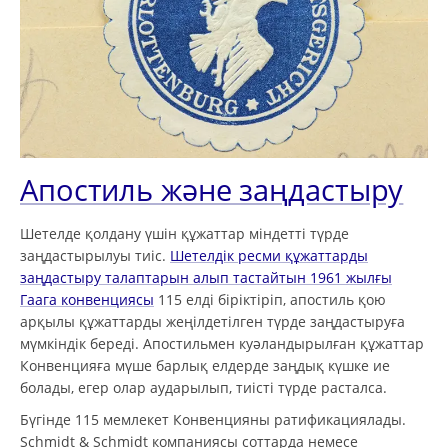
Апостиль және заңдастыру
Шетелде қолдану үшін құжаттар міндетті түрде
заңдастырылуы тиіс.
Шетелдік ресми құжаттарды
заңдастыру талаптарын алып тастайтын 1961 жылғы
Гаага конвенциясы
115 елді біріктіріп, апостиль қою
арқылы құжаттарды жеңілдетілген түрде заңдастыруға
мүмкіндік береді. Апостильмен куәландырылған құжаттар
Конвенцияға мүше барлық елдерде заңдық күшке ие
болады, егер олар аударылып, тиісті түрде расталса.
Бүгінде 115 мемлекет Конвенцияны ратификациялады.
Schmidt & Schmidt компаниясы соттарда немесе