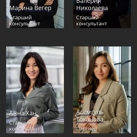
Валерия
Марина Вегер
Николаева
Старший
Старший
консультант
консультант
Асемгуль
Анна Хан
Токанова
Старший
консультант
Партнер