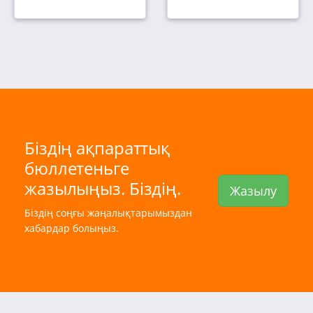
Біздің ақпараттық
бюллетеньге
жазылыңыз. Біздің.
Жазылу
Біздің соңғы жаңалықтарымыздан
хабардар болыңыз.