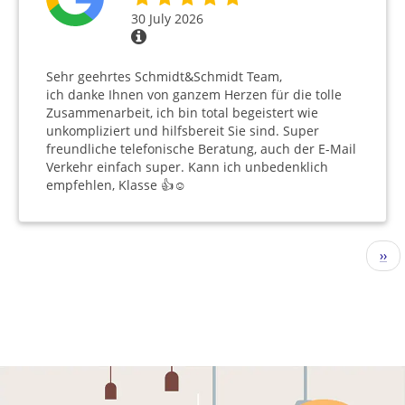
30 July 2026
Sehr geehrtes Schmidt&Schmidt Team,
ich danke Ihnen von ganzem Herzen für die tolle
Zusammenarbeit, ich bin total begeistert wie
unkompliziert und hilfsbereit Sie sind. Super
freundliche telefonische Beratung, auch der E-Mail
Verkehr einfach super. Kann ich unbedenklich
empfehlen, Klasse 👍☺️
Pagination
Nex
››
pag