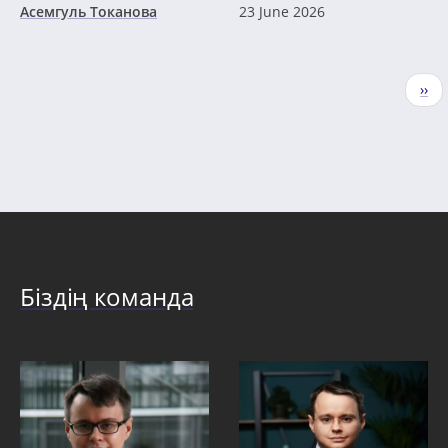
Асемгуль Токанова
23 June 2026
Pagination
Nex
››
pag
Біздің команда