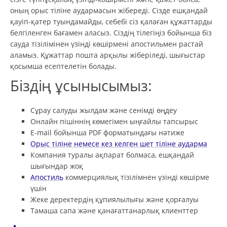
оның орыс тіліне аудармасын жібереді. Сізде ешқандай
қауіп-қатер туындамайды, себебі сіз қалаған құжаттарды
белгіленген бағамен аласыз. Сіздің тілегіңіз бойынша біз
сауда тізілімінен үзінді көшірмені апостильмен растай
аламыз. Құжаттар пошта арқылы жіберіледі, шығыстар
қосымша есептелетін болады.
Біздің ұсынысымыз:
Сұрау салуды жылдам және сенімді өңдеу
Онлайн пішіннің көмегімен ыңғайлы тапсырыс
Е-mail бойынша PDF форматындағы нәтиже
Орыс тіліне немесе кез келген шет тіліне аударма
Компания туралы ақпарат болмаса, ешқандай
шығындар жоқ
Апостиль
коммерциялық тізілімнен үзінді көшірме
үшін
Жеке деректердің құпиялылығы және қорғалуы
Тамаша сапа және қанағаттанарлық клиенттер