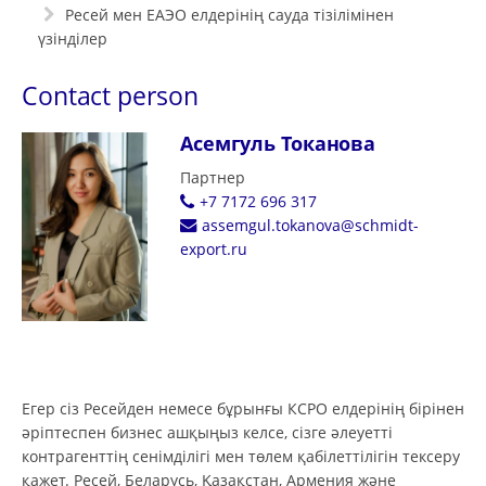
Ресей мен ЕАЭО елдерінің сауда тізілімінен
үзінділер
Contact person
Асемгуль Токанова
Партнер
+7 7172 696 317
assemgul.tokanova@schmidt-
export.ru
Егер сіз Ресейден немесе бұрынғы КСРО елдерінің бірінен
әріптеспен бизнес ашқыңыз келсе, сізге әлеуетті
контрагенттің сенімділігі мен төлем қабілеттілігін тексеру
қажет. Ресей, Беларусь, Қазақстан, Армения және