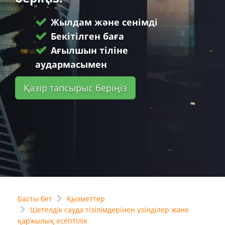
Жылдам және сенімді
Бекітілген баға
Ағылшын тіліне
аудармасымен
Қазір тапсырыс беріңіз
Басты бет
Қызметтер
Шетелдік сауда тізілімдерінен үзінділер және
қаржылық есептілік