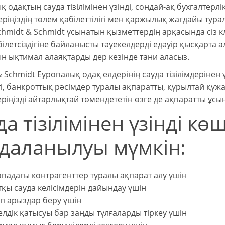
 одақтың сауда тізілімінен үзінді, сондай-ақ бухгалтерлік 
еріңіздің төлем қабілеттілігі мен қаржылық жағдайы тур
chmidt & Schmidt ұсынатын қызметтердің арқасында сіз кл
ілетсіздігіне байланысты тәуекелдерді едәуір қысқарта ал
н ықтимал алаяқтарды дер кезінде тани аласыз.
 Schmidt Еуропалық одақ елдерінің сауда тізілімдерінен 
ті, банкроттық рәсімдер туралы ақпаратты, құрылтай құжа
ріңізді айтарлықтай төмендететін өзге де ақпаратты ұсы
да тізілімінен үзінді кө
даланылуы мүмкін:
падағы контрагенттер туралы ақпарат алу үшін
қы сауда келісімдерін дайындау үшін
п арыздар беру үшін
лдік қатысуы бар заңды тұлғаларды тіркеу үшін