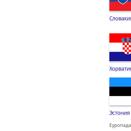
Словаки
Хорвати
Эстония
Еуропада