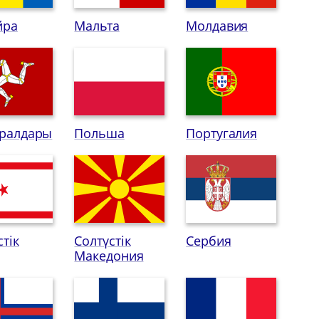
йра
Мальта
Молдавия
аралдары
Польша
Португалия
стік
Солтүстік
Сербия
Македония