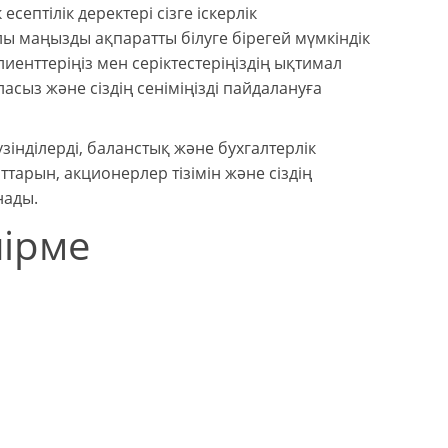
есептілік деректері сізге іскерлік
алы маңызды ақпаратты білуге бірегей мүмкіндік
иенттеріңіз мен серіктестеріңіздің ықтимал
асыз және сіздің сеніміңізді пайдалануға
үзінділерді, баланстық және бухгалтерлік
ттарын, акционерлер тізімін және сіздің
нады.
шірме