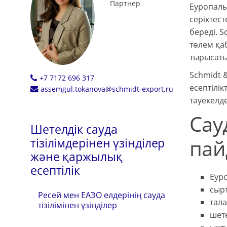
Партнер
Еуропалық
серіктест
береді. S
төлем қаб
тырысаты
Schmidt &
+7 7172 696 317
есептілік
assemgul.tokanova@schmidt-export.ru
тәуекелде
Сау
Шетелдік сауда
пай
тізілімдерінен үзінділер
және қаржылық
есептілік
Еуро
сырт
Ресей мен ЕАЭО елдерінің сауда
тала
тізілімінен үзінділер
шете