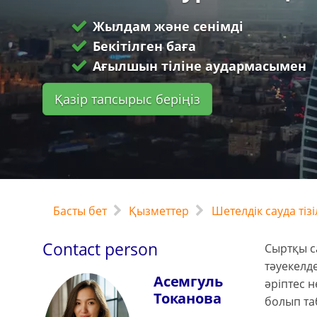
Жылдам және сенімді
Бекітілген баға
Ағылшын тіліне аудармасымен
Қазір тапсырыс беріңіз
Басты бет
Қызметтер
Шетелдік сауда тіз
Contact person
Сыртқы с
тәуекелде
Асемгуль
әріптес 
Токанова
болып та