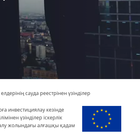
елдерінің сауда реестрінен үзінділер
ға инвестициялау кезінде
лімінен үзінділер іскерлік
 алу жолындағы алғашқы қадам