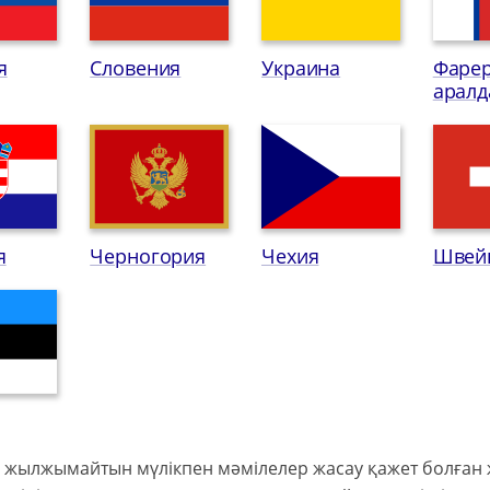
я
Словения
Украина
Фаре
арал
я
Черногория
Чехия
Швей
 жылжымайтын мүлікпен мәмілелер жасау қажет болған ж