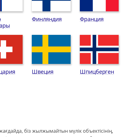
р
Финляндия
Франция
дары
цария
Швеция
Шпицберген
ағдайда, біз жылжымайтын мүлік объектісінің,