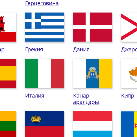
Герцеговина
ар
Грекия
Дания
Джер
я
Италия
Канар
Кипр
аралдары