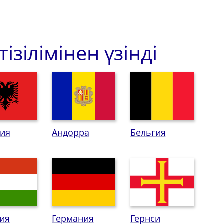
зілімінен үзінді
ния
Андорра
Бельгия
ия
Германия
Гернси