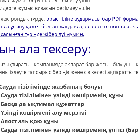
мал жұмыс берушілерді тексеру үшін
лдерге жұмыс визасын ресімдеу үшін
электрондық түрде,
орыс тіліне аудармасы бар PDF форма
нда ұсыну қажет болған жағдайда, олар сізге пошта ар
 салынған
түрінде жіберілуі мүмкін.
ын ала тексеру:
 қызықтыратын компанияда ақпарат бар-жоғын білу үшін к
ы іздеуге тапсырыс беріңіз және сіз келесі ақпаратты те
Сауда тізілімінде жазбаның болуы
Сауда тізілімінен үзінді көшірменің құны
Басқа да ықтимал құжаттар
Үзінді көшірмені алу мерзімі
Апостиль қою құны
Сауда тізілімінен үзінді көшірменің үлгісі (бар