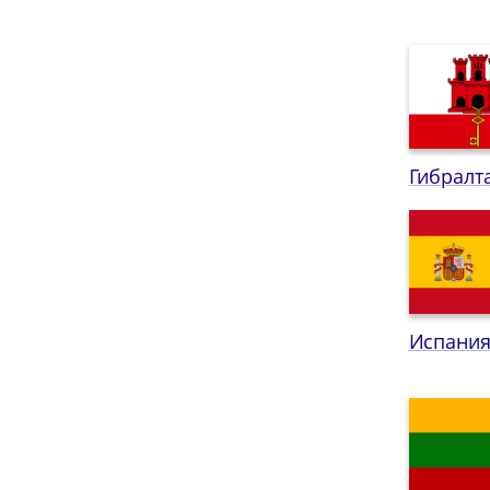
Гибралт
Испани