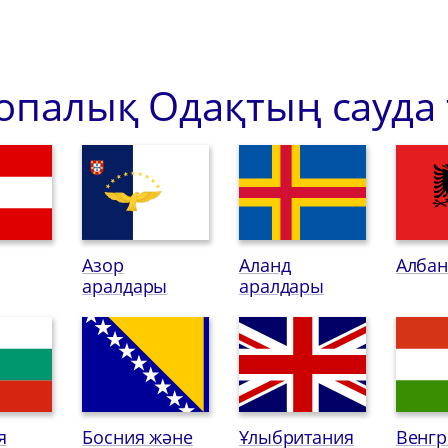
опалық Одақтың сауда ті
Азор
Аланд
Алба
аралдары
аралдары
я
Босния және
Ұлыбритания
Венгр