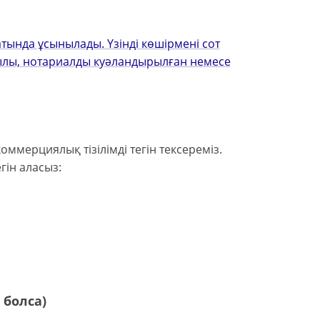
тында ұсынылады. Үзінді көшірмені сот
қылы, нотариалды куәландырылған немесе
оммерциялық тізілімді тегін тексереміз.
гін аласыз:
 болса)