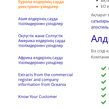
ықти
Еуропа елдерінің сауда
ЕО е
реестрінен үзінділер
Ақпарат 
Азия елдерінің сауда
сатылары
тізілімдерінен үзінділер
апостиль
Алд
Оңтүстік және Солтүстік
Америка елдерінің сауда
тізілімдерінен үзінділер
Біз сізді
Компаниян
Африка елдерінің сауда
тізілімдерінен үзінділер
Extracts from the commercial
register and company
information from Oceania
Know Your Customer