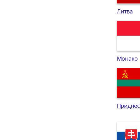
Литва
Монако
Приднес