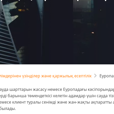
ілімдерінен үзінділер және қаржылық есептілік
Еуропа 
ауда шарттарын жасасу немесе Еуропадағы кәсіпорындар
рді барынша төмендеткісі келетін адамдар үшін сауда тізі
немесе клиент туралы сенімді және жан-жақты ақпаратты
былады.