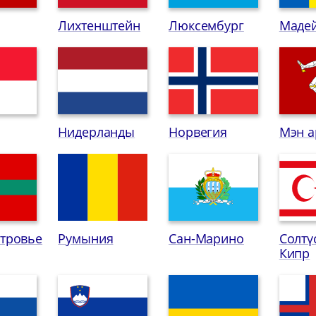
Лихтенштейн
Люксембург
Маде
Нидерланды
Норвегия
Мэн 
тровье
Румыния
Сан-Марино
Солтү
Кипр