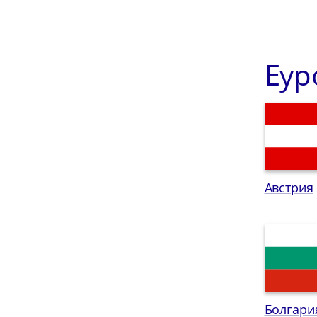
Еур
Австрия
Болгари