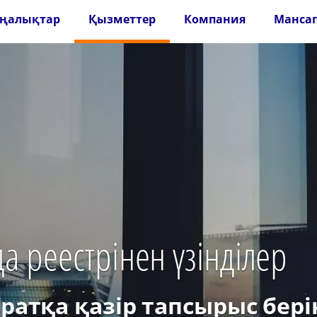
ңалықтар
Қызметтер
Компания
Манса
а реестрінен үзінділер
атқа қазір тапсырыс берің