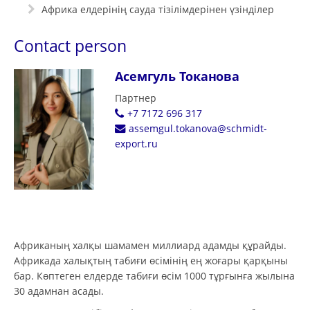
Африка елдерінің сауда тізілімдерінен үзінділер
Contact person
Асемгуль Токанова
Партнер
+7 7172 696 317
assemgul.tokanova@schmidt-
export.ru
Африканың халқы шамамен миллиард адамды құрайды.
Африкада халықтың табиғи өсімінің ең жоғары қарқыны
бар. Көптеген елдерде табиғи өсім 1000 тұрғынға жылына
30 адамнан асады.