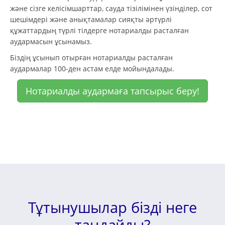
және сізге келісімшарттар, сауда тізілімінен үзінділер, сот
шешімдері және анықтамалар сияқты әртүрлі
құжаттардың түрлі тілдерге нотариалды расталған
аудармасын ұсынамыз.
Біздің ұсынып отырған нотариалды расталған
аудармалар 100-ден астам елде мойындалады.
Нотариалды аудармаға тапсырыс беру!
Тұтынушылар бізді неге
таңдайды?