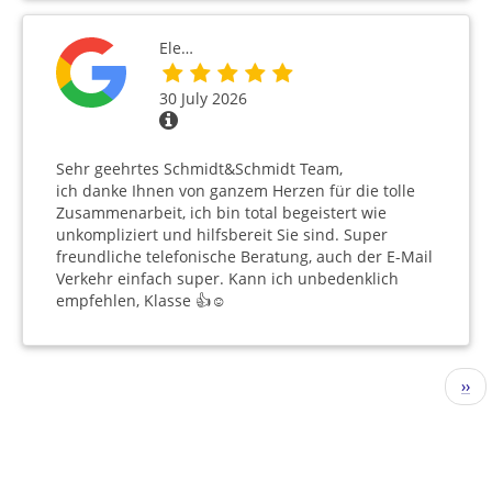
Ele…
30 July 2026
Sehr geehrtes Schmidt&Schmidt Team,
ich danke Ihnen von ganzem Herzen für die tolle
Zusammenarbeit, ich bin total begeistert wie
unkompliziert und hilfsbereit Sie sind. Super
freundliche telefonische Beratung, auch der E-Mail
Verkehr einfach super. Kann ich unbedenklich
empfehlen, Klasse 👍☺️
Pagination
Nex
››
pag