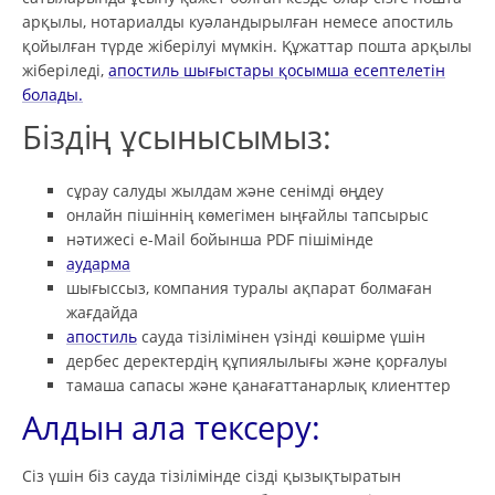
арқылы, нотариалды куәландырылған немесе апостиль
қойылған түрде жіберілуі мүмкін. Құжаттар пошта арқылы
жіберіледі,
апостиль
шығыстары қосымша есептелетін
болады.
Біздің ұсынысымыз:
сұрау салуды жылдам және сенімді өңдеу
онлайн пішіннің көмегімен ыңғайлы тапсырыс
нәтижесі e-Mail бойынша PDF пішімінде
аударма
шығыссыз, компания туралы ақпарат болмаған
жағдайда
апостиль
сауда тізілімінен үзінді көшірме үшін
дербес деректердің құпиялылығы және қорғалуы
тамаша сапасы және қанағаттанарлық клиенттер
Алдын ала тексеру:
Сіз үшін біз сауда тізілімінде сізді қызықтыратын