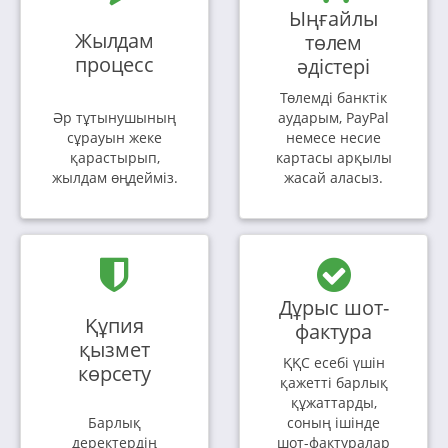
Ыңғайлы
Жылдам
төлем
процесс
әдістері
Төлемді банктік
Әр тұтынушының
аударым, PayPal
сұрауын жеке
немесе несие
қарастырып,
картасы арқылы
жылдам өңдейміз.
жасай аласыз.
Дұрыс шот-
Құпия
фактура
қызмет
ҚҚС есебі үшін
көрсету
қажетті барлық
құжаттарды,
Барлық
соның ішінде
деректердің
шот-фактуралар