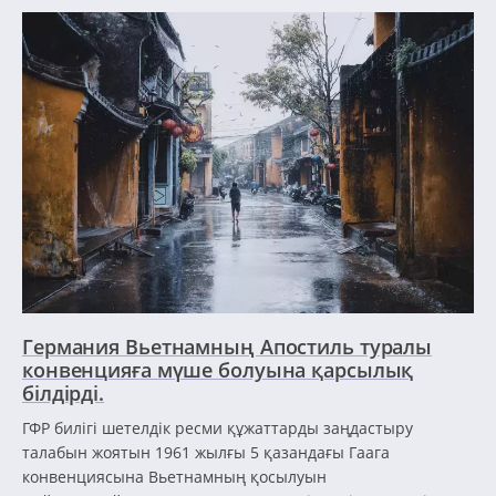
Германия Вьетнамның Апостиль туралы
конвенцияға мүше болуына қарсылық
білдірді.
ГФР билігі шетелдік ресми құжаттарды заңдастыру
талабын жоятын 1961 жылғы 5 қазандағы Гаага
конвенциясына Вьетнамның қосылуын