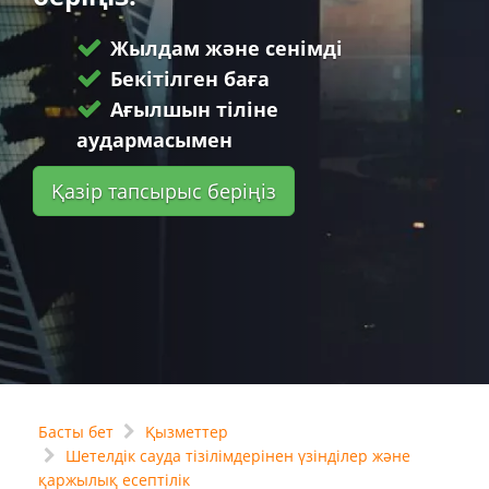
Жылдам және сенімді
Бекітілген баға
Ағылшын тіліне
аудармасымен
Қазір тапсырыс беріңіз
Басты бет
Қызметтер
Шетелдік сауда тізілімдерінен үзінділер және
қаржылық есептілік