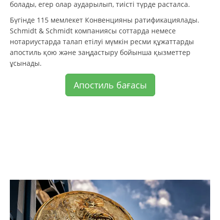
болады, егер олар аударылып, тиісті түрде расталса.
Бүгінде 115 мемлекет Конвенцияны ратификациялады.
Schmidt & Schmidt компаниясы соттарда немесе
нотариустарда талап етілуі мүмкін ресми құжаттарды
апостиль қою және заңдастыру бойынша қызметтер
ұсынады.
Апостиль бағасы