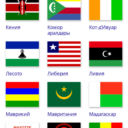
Кения
Комор
Кот-д’Ивуар
аралдары
Лесото
Либерия
Ливия
Маврикий
Мавритания
Мадагаскар