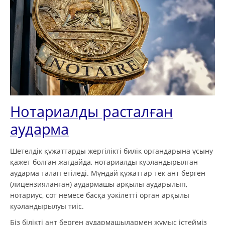
Нотариалды расталған
аударма
Шетелдік құжаттарды жергілікті билік органдарына ұсыну
қажет болған жағдайда, нотариалды куәландырылған
аударма талап етіледі. Мұндай құжаттар тек ант берген
(лицензияланған) аудармашы арқылы аударылып,
нотариус, сот немесе басқа уәкілетті орган арқылы
куәландырылуы тиіс.
Біз білікті ант берген аудармашылармен жұмыс істейміз