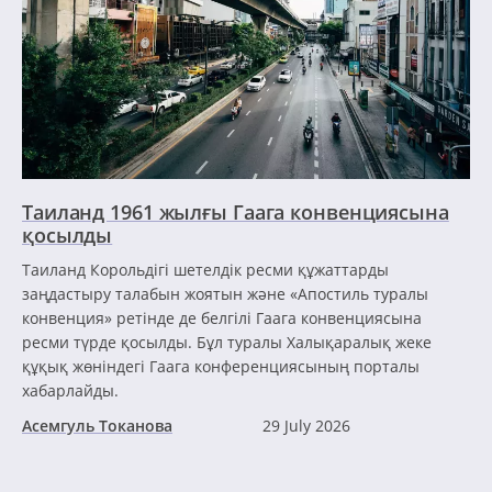
Таиланд 1961 жылғы Гаага конвенциясына
қосылды
Таиланд Корольдігі шетелдік ресми құжаттарды
заңдастыру талабын жоятын және «Апостиль туралы
конвенция» ретінде де белгілі Гаага конвенциясына
ресми түрде қосылды. Бұл туралы Халықаралық жеке
құқық жөніндегі Гаага конференциясының порталы
хабарлайды.
Асемгуль Токанова
29 July 2026