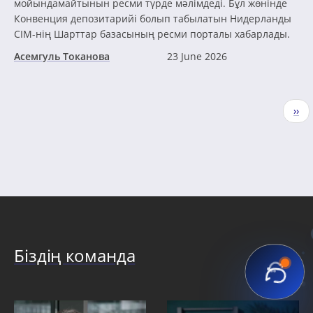
мойындамайтынын ресми түрде мәлімдеді. Бұл жөнінде
Конвенция депозитарийі болып табылатын Нидерланды
СІМ-нің Шарттар базасының ресми порталы хабарлады.
Асемгуль Токанова
23 June 2026
Pagination
Nex
››
pag
Біздің команда