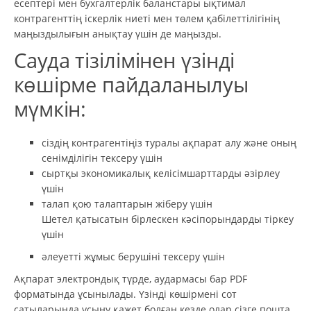
есептерi мен бухгалтерлiк баланстары ықтимал
контрагенттiң iскерлiк ниетi мен төлем қабiлеттiлiгiнiң
маңыздылығын анықтау үшiн де маңызды.
Сауда тізілімінен үзінді
көшірме пайдаланылуы
мүмкін:
сіздің контрагентіңіз туралы ақпарат алу және оның
сенімділігін тексеру үшін
сыртқы экономикалық келісімшарттарды әзірлеу
үшін
талап қою талаптарын жіберу үшін
Шетел қатысатын бiрлескен кәсiпорындарды тiркеу
үшiн
әлеуетті жұмыс берушіні тексеру үшін
Ақпарат электрондық түрде, аудармасы бар PDF
форматында ұсынылады. Үзінді көшірмені сот
сатыларында ұсыну қажет болған кезде олар сізге пошта