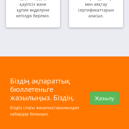
қауіпсіз және
мен аяқтау
құпия өңделуіне
сертификаттарын
кепілдік береміз.
аласыз.
Біздің ақпараттық
бюллетеньге
жазылыңыз. Біздің.
Жазылу
Біздің соңғы жаңалықтарымыздан
хабардар болыңыз.