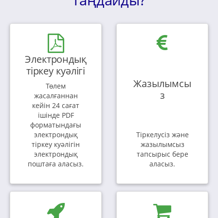
Электрондық
тіркеу куәлігі
Жазылымсы
Төлем
з
жасалғаннан
кейін 24 сағат
ішінде PDF
форматындағы
электрондық
Тіркелусіз және
тіркеу куәлігін
жазылымсыз
электрондық
тапсырыс бере
поштаға аласыз.
аласыз.