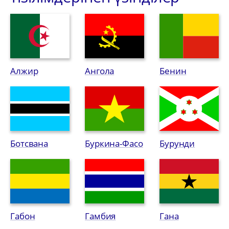
Алжир
Ангола
Бенин
Ботсвана
Буркина-Фасо
Бурунди
Габон
Гамбия
Гана