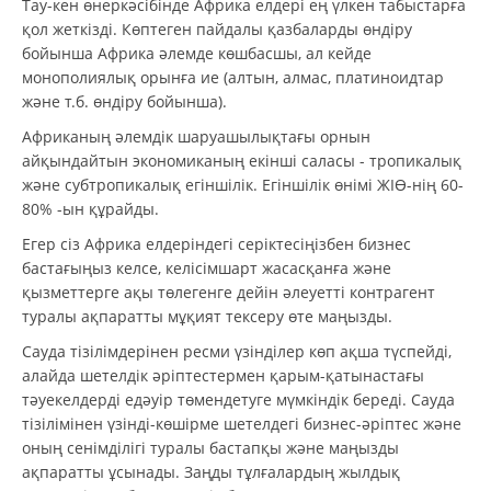
Тау-кен өнеркәсібінде Африка елдері ең үлкен табыстарға
қол жеткізді. Көптеген пайдалы қазбаларды өндіру
бойынша Африка әлемде көшбасшы, ал кейде
монополиялық орынға ие (алтын, алмас, платиноидтар
және т.б. өндіру бойынша).
Африканың әлемдік шаруашылықтағы орнын
айқындайтын экономиканың екінші саласы - тропикалық
және субтропикалық егіншілік. Егіншілік өнімі ЖІӨ-нің 60-
80% -ын құрайды.
Егер сіз Африка елдеріндегі серіктесіңізбен бизнес
бастағыңыз келсе, келісімшарт жасасқанға және
қызметтерге ақы төлегенге дейін әлеуетті контрагент
туралы ақпаратты мұқият тексеру өте маңызды.
Сауда тізілімдерінен ресми үзінділер көп ақша түспейді,
алайда шетелдік әріптестермен қарым-қатынастағы
тәуекелдерді едәуір төмендетуге мүмкіндік береді. Сауда
тізілімінен үзінді-көшірме шетелдегі бизнес-әріптес және
оның сенімділігі туралы бастапқы және маңызды
ақпаратты ұсынады. Заңды тұлғалардың жылдық