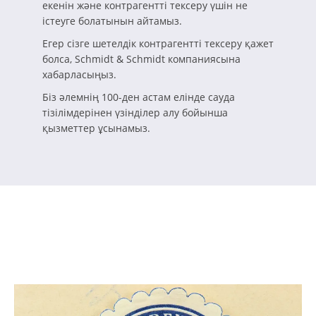
екенін және контрагентті тексеру үшін не
істеуге болатынын айтамыз.
Егер сізге шетелдік контрагентті тексеру қажет
болса, Schmidt & Schmidt компаниясына
хабарласыңыз.
Біз әлемнің 100-ден астам елінде сауда
тізілімдерінен үзінділер алу бойынша
қызметтер ұсынамыз.