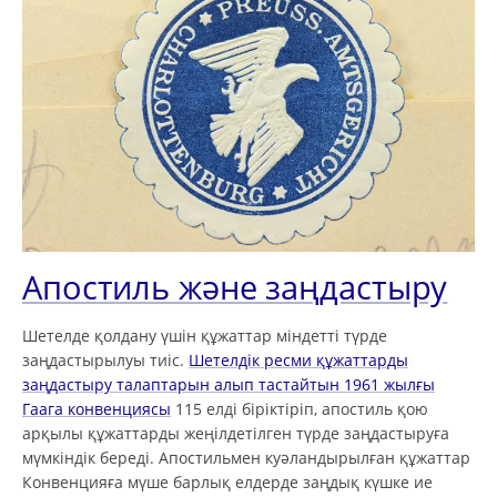
Апостиль және заңдастыру
Шетелде қолдану үшін құжаттар міндетті түрде
заңдастырылуы тиіс.
Шетелдік ресми құжаттарды
заңдастыру талаптарын алып тастайтын 1961 жылғы
Гаага конвенциясы
115 елді біріктіріп, апостиль қою
арқылы құжаттарды жеңілдетілген түрде заңдастыруға
мүмкіндік береді. Апостильмен куәландырылған құжаттар
Конвенцияға мүше барлық елдерде заңдық күшке ие