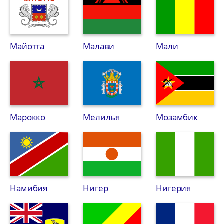
Майотта
Малави
Мали
Марокко
Мелилья
Мозамбик
Намибия
Нигер
Нигерия