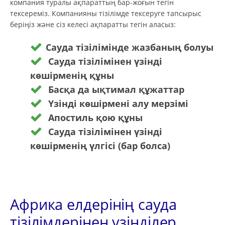
компания туралы ақпараттың бар-жоғын тегін
тексереміз. Компанияны тізілімде тексеруге тапсырыс
беріңіз және сіз келесі ақпаратты тегін аласыз:
Сауда тізілімінде жазбаның болуы
Сауда тізілімінен үзінді
көшірменің құны
Басқа да ықтимал құжаттар
Үзінді көшірмені алу мерзімі
Апостиль қою құны
Сауда тізілімінен үзінді
көшірменің үлгісі (бар болса)
Африка елдерінің сауда
тізілімдерінен үзінділер