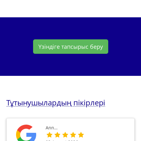
Үзіндіге тапсырыс беру
Тұтынушылардың пікірлері
Ann…