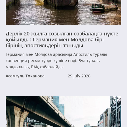
Дерлік 20 жылға созылған созбалаңға нүкте
қойылды: Германия мен Молдова бір-
бірінің апостильдерін таныды
Германия мен Молдова арасында Апостиль туралы
конвенция ресми түрде күшіне енді. Бұл туралы
молдовалық БАҚ хабарлайды.
Асемгуль Токанова
29 July 2026