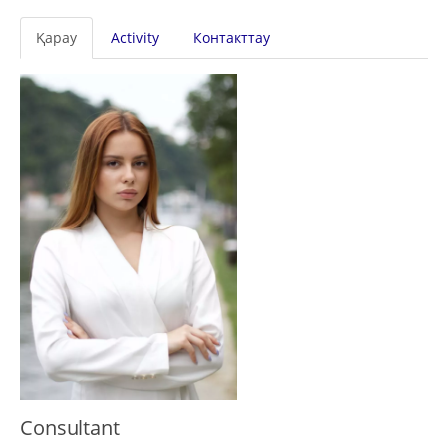
Primary
Қарау
Activity
Контакттау
tabs
Consultant