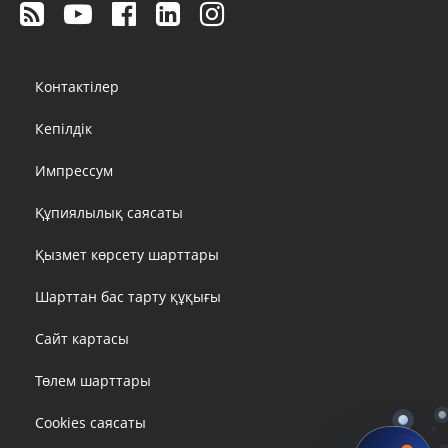
Footer
Контактілер
menu
Кепілдік
Импрессум
Құпиялылық саясаты
Қызмет көрсету шарттары
Шарттан бас тарту құқығы
Сайт картасы
Төлем шарттары
Cookies саясаты