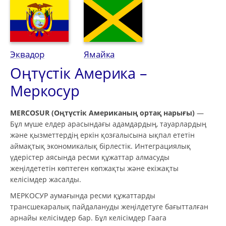
Эквадор
Ямайка
Оңтүстік Америка –
Меркосур
MERCOSUR (Оңтүстік Американың ортақ нарығы)
—
Бұл мүше елдер арасындағы адамдардың, тауарлардың
және қызметтердің еркін қозғалысына ықпал ететін
аймақтық экономикалық бірлестік. Интеграциялық
үдерістер аясында ресми құжаттар алмасуды
жеңілдететін көптеген көпжақты және екіжақты
келісімдер жасалды.
МЕРКОСУР аумағында ресми құжаттарды
трансшекаралық пайдалануды жеңілдетуге бағытталған
арнайы келісімдер бар. Бұл келісімдер Гаага