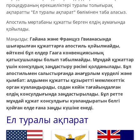
процедураның ерекшеліктері туралы толығырақ
ақпаратты "Ел туралы ақпарат" бөлімінен таба аласыз.
Апостиль мөртабаны құжатты берген елдің аумағында
қойылады.
Маңызды:
Гайана және Француз Гвианасында
шығарылған құжаттарға апостиль қойылмайды,
өйткені бұл елдер Гаага конвенциясының
қатысушылары болып табылмайды. Мұндай құжаттар
үшін консулдық заңдастыру рәсімі қолданылады. Бұл
апостильмен салыстырғанда анағұрлым күрделі және
қымбат: алдымен құжатты құзыретті мемлекеттік
орган куәландырады, содан кейін тағайындалған
елдің консулдығында заңдастырылады. Бұл ретте
мұндай құжат консулдығы куәландыратын белгі
қойған елде ғана заңды күшіне енеді.
Ел туралы ақпарат