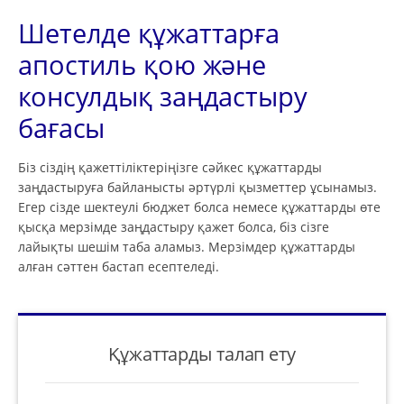
Шетелде құжаттарға
апостиль қою және
консулдық заңдастыру
бағасы
Біз сіздің қажеттіліктеріңізге сәйкес құжаттарды
заңдастыруға байланысты әртүрлі қызметтер ұсынамыз.
Егер сізде шектеулі бюджет болса немесе құжаттарды өте
қысқа мерзімде заңдастыру қажет болса, біз сізге
лайықты шешім таба аламыз. Мерзімдер құжаттарды
алған сәттен бастап есептеледі.
Құжаттарды талап ету