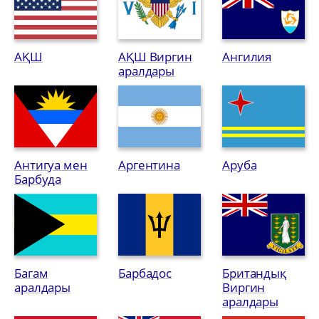
АҚШ
АҚШ Виргин
Ангилия
аралдары
Антигуа мен
Аргентина
Аруба
Барбуда
Багам
Барбадос
Британдық
аралдары
Виргин
аралдары