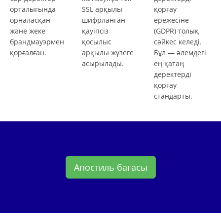
орталығында
SSL арқылы
қорғау
орналасқан
шифрланған
ережесіне
және жеке
қауіпсіз
(GDPR) толық
брандмауэрмен
қосылыс
сәйкес келеді.
қорғалған.
арқылы жүзеге
Бұл — әлемдегі
асырылады.
ең қатаң
деректерді
қорғау
стандарты.
Апостиль бағасы