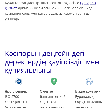
Құжаттар заңдастырылған соң, оларды сізге
курьерлік
қызмет
арқылы бүкіл әлем бойынша жібереміз. Біздің
компания сонымен қатар аударма қызметтерін де
ұсынады.
Кәсіпорын деңгейіндегі
деректердің қауіпсіздігі мен
құпиялылығы
Әрбір сервер
Онлайн-
Біздің компания
ISO 27001
банкингтегідей,
Еуропалық
сертификаты
сіздің қол
Одақтың Жалпы
бар деректер
жеткізуіңіз тек
деректерді