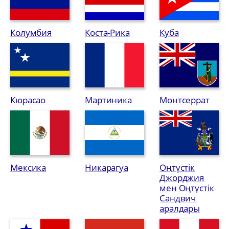
Колумбия
Коста-Рика
Куба
Кюрасао
Мартиника
Монтсеррат
Мексика
Никарагуа
Оңтүстік
Джорджия
мен Оңтүстік
Сандвич
аралдары