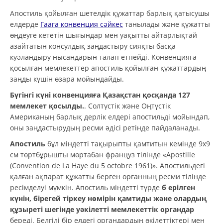
Апостиль қойылған шетелдік құжаттар барлық қатысушы
елдерде
Гаага конвенция сәйкес
танылады және құжатты
өңдеуге кететін шығындар мен уақытты айтарлықтай
азайтатын консулдық заңдастыру сияқты басқа
куәландыру нысандарын талап етпейді. Конвенцияға
қосылған мемлекеттер апостиль қойылған құжаттардың
заңды күшін өзара мойындайды.
Бүгінгі күні конвенцияға Қазақстан қосқанда 127
мемлекет қосылды.
. Солтүстік және Оңтүстік
Американың барлық дерлік елдері апостильді мойындап,
оны заңдастырудың ресми әдісі ретінде пайдаланады.
Апостиль
бұл міндетті тақырыпты қамтитын кемінде 9х9
см төртбұрышты мөртабан француз тілінде «Apostille
(Convention de La Haye du 5 octobre 1961)». Апостильдегі
қалған ақпарат құжатты берген органның ресми тілінде
ресімделуі мүмкін. Апостиль міндетті түрде
б ерілген
күнін, бірегей тіркеу нөмірін қамтиды және олардың
құзыреті шегінде уәкілетті мемлекеттік органдар
береді. Белгілі бір елдегі органдардың өкілеттіктері мен