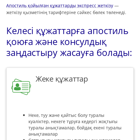
Апостиль қойылған құжаттарды экспресс жеткізу
—
жеткізу қызметінің тарифтеріне сәйкес бөлек төленеді.
Келесі құжаттарға апостиль
қоюға және консулдық
заңдастыру жасауға болады:
Жеке құжаттар
Неке, туу және қайтыс болу туралы
куәліктер, некеге тұруға кедергі жоқтығы
туралы анықтамалар, бойдақ екені туралы
анықтамалар