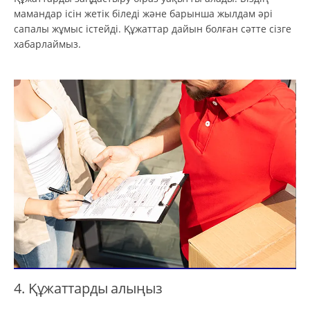
мамандар ісін жетік біледі және барынша жылдам әрі
сапалы жұмыс істейді. Құжаттар дайын болған сәтте сізге
хабарлаймыз.
4. Құжаттарды алыңыз