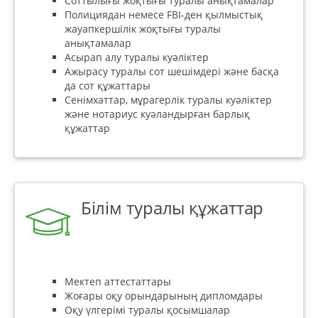
Соттылығы жоқтығы туралы анықтамалар
Полициядан немесе FBI-ден қылмыстық
жауапкершілік жоқтығы туралы
анықтамалар
Асырап алу туралы куәліктер
Ажырасу туралы сот шешімдері және басқа
да сот құжаттары
Сенімхаттар, мұрагерлік туралы куәліктер
және нотариус куәландырған барлық
құжаттар
Білім туралы құжаттар
Мектеп аттестаттары
Жоғары оқу орындарының дипломдары
Оқу үлгерімі туралы қосымшалар