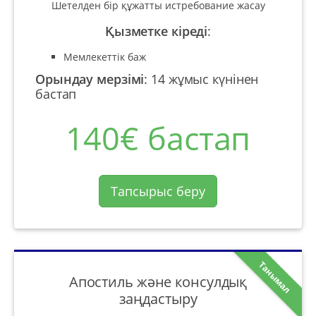
Шетелден бір құжатты истребование жасау
Қызметке кіреді
:
Мемлекеттік баж
Орындау мерзімі
:
14 жұмыс күнінен
бастап
140€ бастап
Тапсырыс беру
Танымал
Апостиль және консулдық
заңдастыру