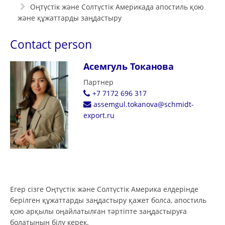
Оңтүстік және Солтүстік Америкада апостиль қою
және құжаттарды заңдастыру
Contact person
Асемгуль Токанова
Партнер
+7 7172 696 317
assemgul.tokanova@schmidt-
export.ru
Егер сізге Оңтүстік және Солтүстік Америка елдерінде
берілген құжаттарды заңдастыру қажет болса, апостиль
қою арқылы оңайлатылған тәртіпте заңдастыруға
болатынын білу керек.