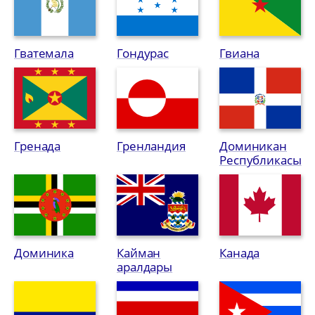
Гватемала
Гондурас
Гвиана
Гренада
Гренландия
Доминикан
Республикасы
Доминика
Кайман
Канада
аралдары