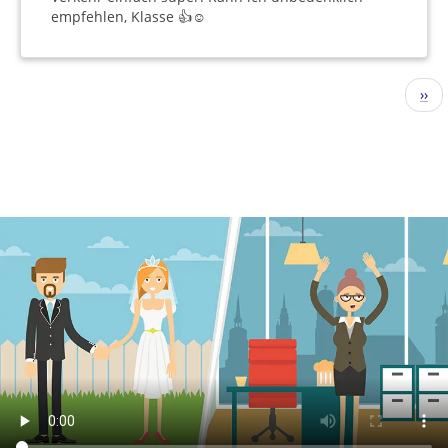
empfehlen, Klasse 👍☺️
Pagination
Nex
››
pag