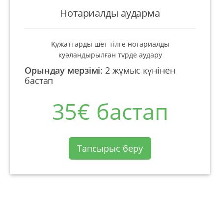
Нотариалды аударма
Құжаттарды шет тілге нотариалды
куәландырылған түрде аудару
Орындау мерзімі
:
2 жұмыс күнінен
бастап
35€ бастап
Тапсырыс беру