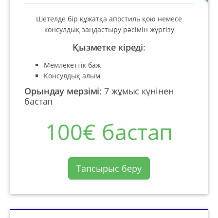
Шетелде бір құжатқа апостиль қою немесе
консулдық заңдастыру рәсімін жүргізу
Қызметке кіреді
:
Мемлекеттік баж
Консулдық алым
Орындау мерзімі
:
7 жұмыс күнінен
бастап
100€ бастап
Тапсырыс беру