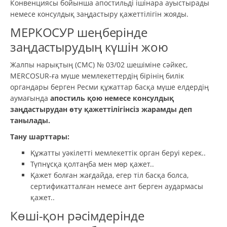
Конвенциясы бойынша апостильді ішінара ауыстырады
немесе консулдық заңдастыру қажеттілігін жояды.
МЕРКОСУР шеңберінде
заңдастырудың күшін жою
Жалпы нарықтың (CMC) № 03/02 шешіміне сәйкес,
MERCOSUR-ға мүше мемлекеттердің бірінің билік
органдары берген Ресми құжаттар басқа мүше елдердің
аумағында
апостиль қою немесе консулдық
заңдастырудан өту қажеттілігінсіз жарамды деп
танылады
.
Тану шарттары:
Құжатты уәкілетті мемлекеттік орган беруі керек..
Түпнұсқа қолтаңба мен мөр қажет..
Қажет болған жағдайда, егер тіл басқа болса,
сертификатталған немесе ант берген аудармасы
қажет..
Көші-қон рәсімдерінде