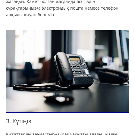
жасаңыз. Қажет болған жағдайда біз сіздің
сұрақтарыңызға электрондық пошта немесе телефон
арқылы жауап береміз.
3. Күтіңіз
Құжаттарды заңдастыру біраз уақытты алады. Біздің