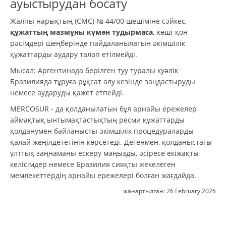
ауыстырудан босату
Жалпы нарықтың (CMC) № 44/00 шешіміне сәйкес,
құжаттың мазмұны күмән тудырмаса,
көші-қон
рәсімдері шеңберінде пайдаланылатын әкімшілік
құжаттарды аудару талап етілмейді.
Мысал: Аргентинада берілген туу туралы куәлік
Бразилияда тұруға рұқсат алу кезінде заңдастыруды
немесе аударуды қажет етпейді.
MERCOSUR - да қолданылатын бұл арнайы ережелер
аймақтық ынтымақтастықтың ресми құжаттарды
қолданумен байланысты әкімшілік процедураларды
қалай жеңілдететінін көрсетеді. Дегенмен, қолданыстағы
ұлттық заңнаманы ескеру маңызды, әсіресе екіжақты
келісімдер немесе Бразилия сияқты жекелеген
мемлекеттердің арнайы ережелері болған жағдайда.
жанартылған:
26 February 2026