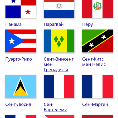
Панама
Парагвай
Перу
Пуэрто-Рико
Сент-Винсент
Сент-Китс
мен
мен Невис
Гренадины
Сент-Люсия
Сен-
Сен-Мартен
Бартелеми