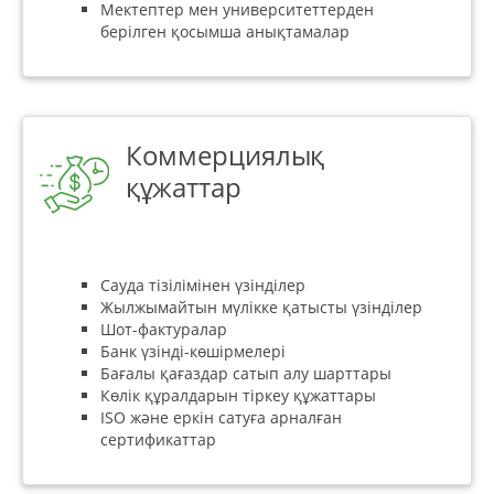
Мектептер мен университеттерден
берілген қосымша анықтамалар
Коммерциялық
құжаттар
Сауда тізілімінен үзінділер
Жылжымайтын мүлікке қатысты үзінділер
Шот-фактуралар
Банк үзінді-көшірмелері
Бағалы қағаздар сатып алу шарттары
Көлік құралдарын тіркеу құжаттары
ISO және еркін сатуға арналған
сертификаттар