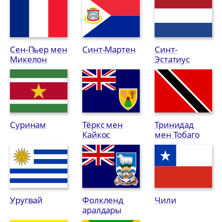
Сен-Пьер мен
Синт-Мартен
Синт-
Микелон
Эстатиус
Суринам
Тёркс мен
Тринидад
Кайкос
мен Тобаго
Уругвай
Фолкленд
Чили
аралдары