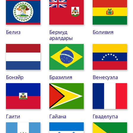
Белиз
Бермуд
Боливия
аралдары
Бонэйр
Бразилия
Венесуэла
Гаити
Гайана
Гваделупа