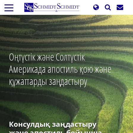
Skip
to
main
content
Оңтүстік және Солтүстік
Америкада апостиль қою және
құжаттарды заңдастыру
Консулдық заңдастыру
және апостиль бойынша