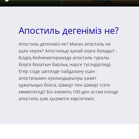
Апостиль дегеніміз не?
Апостиль дегеніміз не? Маған апостиль не
үшін керек? Апостильді қалай алуға болады? -
Біздің бейнематериалда апостиль туралы
білуге болатын барлық нәрсе түсіндіріледі.
Егер сізде шетелде пайдалану үшін
апостильмен куәландырылуы қажет
құжатыңыз болса, Шмидт пен Шмидт сізге
көмектеседі! Біз әлемнің 100-ден астам елінде
апостиль қою қызметін көрсетеміз .