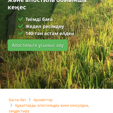
кеңес
Тиімді баға
Жедел рәсімдеу
140-тан астам елден
Апостильге ұсыныс алу
Басты бет
Қызметтер
Құжаттарды апостильдеу және консулдық
заңдастыру