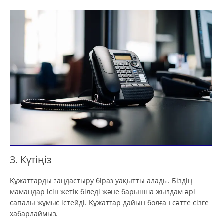
3. Күтіңіз
Құжаттарды заңдастыру біраз уақытты алады. Біздің
мамандар ісін жетік біледі және барынша жылдам әрі
сапалы жұмыс істейді. Құжаттар дайын болған сәтте сізге
хабарлаймыз.