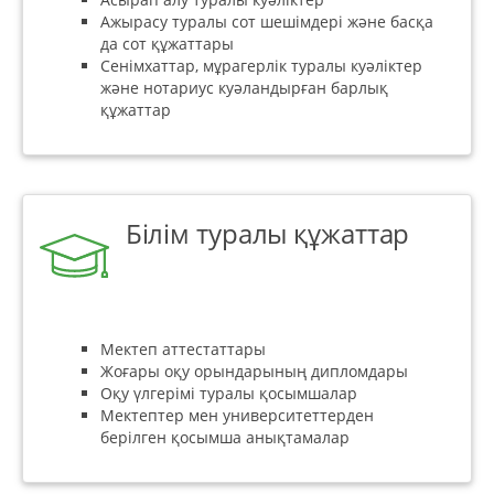
Ажырасу туралы сот шешімдері және басқа
да сот құжаттары
Сенімхаттар, мұрагерлік туралы куәліктер
және нотариус куәландырған барлық
құжаттар
Білім туралы құжаттар
Мектеп аттестаттары
Жоғары оқу орындарының дипломдары
Оқу үлгерімі туралы қосымшалар
Мектептер мен университеттерден
берілген қосымша анықтамалар