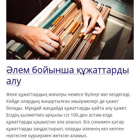
Әлем бойынша құжаттарды
алу
Жеке құжаттардың жоғалуы немесе бүлінуі жиі кездеседі.
Кейде олардың жаңартылған көшірмелері де қажет
болады. Мұндай жағдайда құжаттарды қайта алу қажет.
Біздің қызметіміз арқылы сіз 100-ден астам елде
құжаттарды қашықтан ала аласыз. Біз сонымен қатар
құжаттарды заңдастырып, оларды әлемнің кез келген
нүктесіне курьермен жеткізе аламыз.