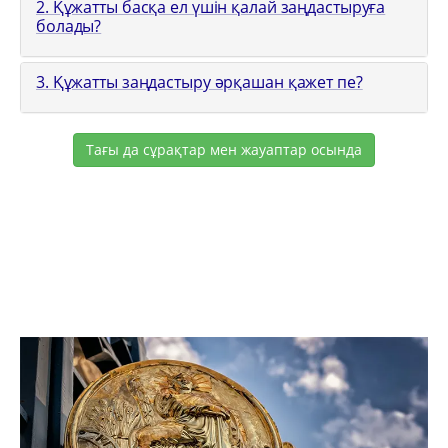
2. Құжатты басқа ел үшін қалай заңдастыруға
болады?
3. Құжатты заңдастыру әрқашан қажет пе?
Тағы да сұрақтар мен жауаптар осында