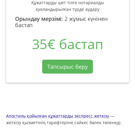
Құжаттарды шет тілге нотариалды
куәландырылған түрде аудару
Орындау мерзімі
:
2 жұмыс күнінен
бастап
35€ бастап
Тапсырыс беру
Апостиль қойылған құжаттарды экспресс жеткізу
—
жеткізу қызметінің тарифтеріне сәйкес бөлек төленеді.