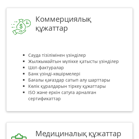
Коммерциялық
құжаттар
Сауда тізілімінен үзінділер
Жылжымайтын мүлікке қатысты үзінділер
Шот-фактуралар
Банк үзінді-көшірмелері
Бағалы қағаздар сатып алу шарттары
Көлік құралдарын тіркеу құжаттары
ISO және еркін сатуға арналған
сертификаттар
Медициналық құжаттар