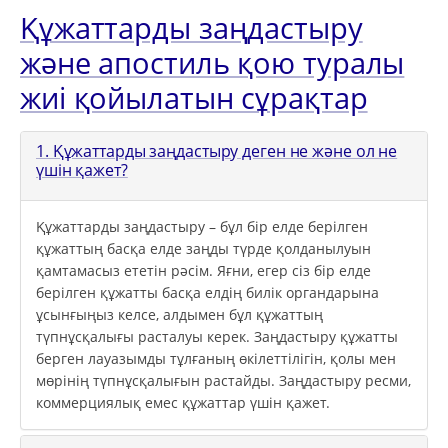
Құжаттарды заңдастыру
және апостиль қою туралы
жиі қойылатын сұрақтар
1. Құжаттарды заңдастыру деген не және ол не
үшін қажет?
Құжаттарды заңдастыру – бұл бір елде берілген
құжаттың басқа елде заңды түрде қолданылуын
қамтамасыз ететін рәсім. Яғни, егер сіз бір елде
берілген құжатты басқа елдің билік органдарына
ұсынғыңыз келсе, алдымен бұл құжаттың
түпнұсқалығы расталуы керек. Заңдастыру құжатты
берген лауазымды тұлғаның өкілеттілігін, қолы мен
мөрінің түпнұсқалығын растайды. Заңдастыру ресми,
коммерциялық емес құжаттар үшін қажет.