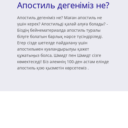
Апостиль дегеніміз не?
Апостиль дегеніміз не? Маған апостиль не
үшін керек? Апостильді қалай алуға болады? -
Біздің бейнематериалда апостиль туралы
білуге болатын барлық нәрсе түсіндіріледі.
Егер сізде шетелде пайдалану үшін
апостильмен куәландырылуы қажет
құжатыңыз болса, Шмидт пен Шмидт сізге
көмектеседі! Біз әлемнің 100-ден астам елінде
апостиль қою қызметін көрсетеміз .