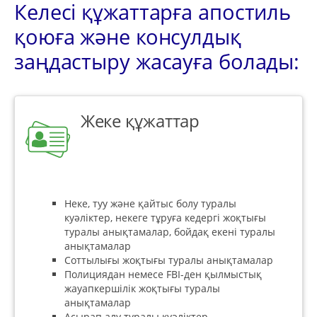
Келесі құжаттарға апостиль
қоюға және консулдық
заңдастыру жасауға болады:
Жеке құжаттар
Неке, туу және қайтыс болу туралы
куәліктер, некеге тұруға кедергі жоқтығы
туралы анықтамалар, бойдақ екені туралы
анықтамалар
Соттылығы жоқтығы туралы анықтамалар
Полициядан немесе FBI-ден қылмыстық
жауапкершілік жоқтығы туралы
анықтамалар
Асырап алу туралы куәліктер