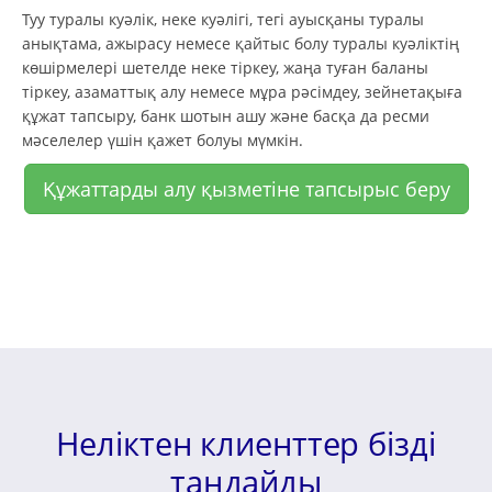
Туу туралы куәлік, неке куәлігі, тегі ауысқаны туралы
анықтама, ажырасу немесе қайтыс болу туралы куәліктің
көшірмелері шетелде неке тіркеу, жаңа туған баланы
тіркеу, азаматтық алу немесе мұра рәсімдеу, зейнетақыға
құжат тапсыру, банк шотын ашу және басқа да ресми
мәселелер үшін қажет болуы мүмкін.
Құжаттарды алу қызметіне тапсырыс беру
Неліктен клиенттер бізді
таңдайды