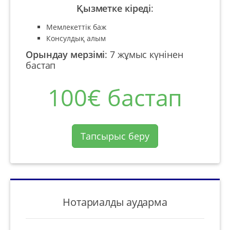
Қызметке кіреді
:
Мемлекеттік баж
Консулдық алым
Орындау мерзімі
:
7 жұмыс күнінен
бастап
100€ бастап
Тапсырыс беру
Нотариалды аударма