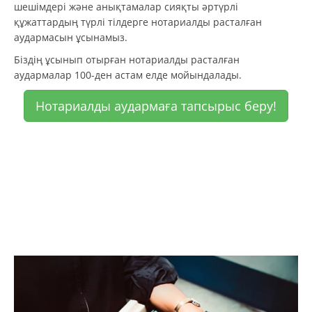
шешімдері және анықтамалар сияқты әртүрлі
құжаттардың түрлі тілдерге нотариалды расталған
аудармасын ұсынамыз.
Біздің ұсынып отырған нотариалды расталған
аудармалар 100-ден астам елде мойындалады.
Нотариалды аудармаға тапсырыс беру!