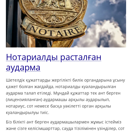
Нотариалды расталған
аударма
Шетелдік құжаттарды жергілікті билік органдарына ұсыну
қажет болған жағдайда, нотариалды куәландырылған
аударма талап етіледі. Мұндай құжаттар тек ант берген
(лицензияланған) аудармашы арқылы аударылып,
нотариус, сот немесе басқа уәкілетті орган арқылы
куәландырылуы тиіс.
Біз білікті ант берген аудармашылармен жұмыс істейміз
және сізге келісімшарттар, сауда тізілімінен үзінділер, сот