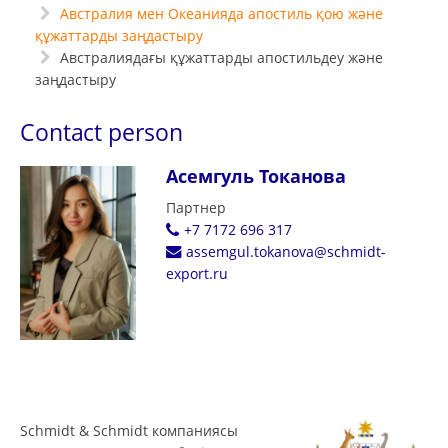
Австралия мен Океанияда апостиль қою және
құжаттарды заңдастыру
Австралиядағы құжаттарды апостильдеу және
заңдастыру
Contact person
Асемгуль Токанова
Партнер
+7 7172 696 317
assemgul.tokanova@schmidt-
export.ru
Schmidt & Schmidt компаниясы