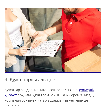
4. Құжаттарды алыңыз
Құжаттар заңдастырылған соң, оларды сізге
курьерлік
қызмет
арқылы бүкіл әлем бойынша жібереміз. Біздің
компания сонымен қатар аударма қызметтерін де
ұсынады.