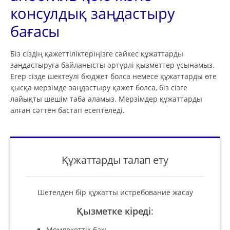
консулдық заңдастыру
бағасы
Біз сіздің қажеттіліктеріңізге сәйкес құжаттарды
заңдастыруға байланысты әртүрлі қызметтер ұсынамыз.
Егер сізде шектеулі бюджет болса немесе құжаттарды өте
қысқа мерзімде заңдастыру қажет болса, біз сізге
лайықты шешім таба аламыз. Мерзімдер құжаттарды
алған сәттен бастап есептеледі.
Құжаттарды талап ету
Шетелден бір құжатты истребование жасау
Қызметке кіреді
:
Мемлекеттік баж