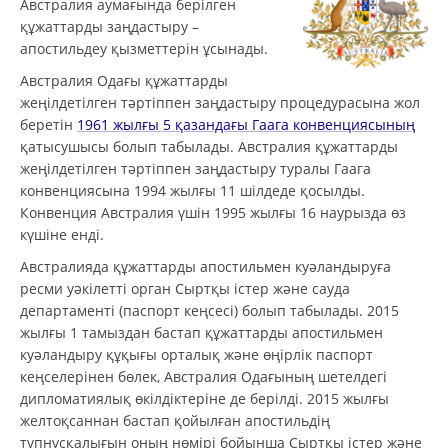
Австралия аумағында берілген
құжаттарды заңдастыру –
апостильдеу қызметтерін ұсынады.
Австралия Одағы құжаттарды
жеңілдетілген тәртіппен заңдастыру процедурасына жол
беретін
1961 жылғы 5 қазандағы Гаага конвенциясының
қатысушысы болып табылады. Австралия құжаттарды
жеңілдетілген тәртіппен заңдастыру туралы Гаага
конвенциясына 1994 жылғы 11 шілдеде қосылды.
Конвенция Австралия үшін 1995 жылғы 16 наурызда өз
күшіне енді.
Австралияда құжаттарды апостильмен куәландыруға
ресми уәкілетті орган Сыртқы істер және сауда
департаменті (паспорт кеңсесі) болып табылады. 2015
жылғы 1 тамыздан бастап құжаттарды апостильмен
куәландыру құқығы орталық және өңірлік паспорт
кеңселерінен бөлек, Австралия Одағының шетелдегі
дипломатиялық өкілдіктеріне де берілді. 2015 жылғы
желтоқсаннан бастап қойылған апостильдің
түпнұсқалығын оның нөмірі бойынша Сыртқы істер және