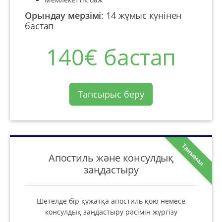
Орындау мерзімі
:
14 жұмыс күнінен
бастап
140€ бастап
Тапсырыс беру
Танымал
Апостиль және консулдық
заңдастыру
Шетелде бір құжатқа апостиль қою немесе
консулдық заңдастыру рәсімін жүргізу