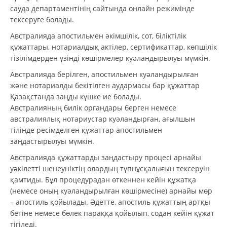
сауда департаментінің сайтында онлайн режимінде
тексеруге болады.
Австралияда апостильмен әкімшілік, сот, біліктілік
құжаттары, нотариалдық актілер, сертификаттар, көпшілік
тізілімдерден үзінді көшірмелер куәландырылуы мүмкін.
Австралияда берілген, апостильмен куәландырылған
және нотариалды бекітілген аудармасы бар құжаттар
Қазақстанда заңды күшке ие болады.
Австралияның билік органдары берген немесе
австралиялық нотариустар куәландырған, ағылшын
тілінде ресімделген құжаттар апостильмен
заңдастырылуы мүмкін.
Австралияда құжаттарды заңдастыру процесі арнайы
уәкілетті шенеуніктің олардың түпнұсқалығын тексеруін
қамтиды. Бұл процедурадан өткеннен кейін құжатқа
(немесе оның куәландырылған көшірмесіне) арнайы мөр
– апостиль қойылады. Әдетте, апостиль құжаттың артқы
бетіне немесе бөлек параққа қойылып, содан кейін құжат
тігіледі.