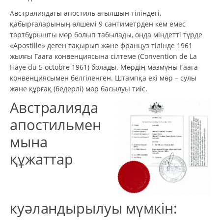
Австралиядағы апостиль ағылшын тіліндегі,
қабырғаларының өлшемі 9 сантиметрден кем емес
төртбұрышты мөр болып табылады, онда міндетті түрде
«Apostille» деген тақырып және француз тілінде 1961
жылғы Гаага конвенциясына сілтеме (Convention de La
Haye du 5 octobre 1961) болады. Мөрдің мазмұны Гаага
конвенциясымен белгіленген. Штампқа екі мөр – сулы
және құрғақ (бедерлі) мөр басылуы тиіс.
Австралияда
апостильмен
мына
құжаттар
куәландырылуы мүмкін: