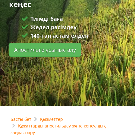
кеңес
Тиімді баға
Жедел рәсімдеу
140-тан астам елден
Апостильге ұсыныс алу
Басты бет
Қызметтер
Құжаттарды апостильдеу және консулдық
заңдастыру