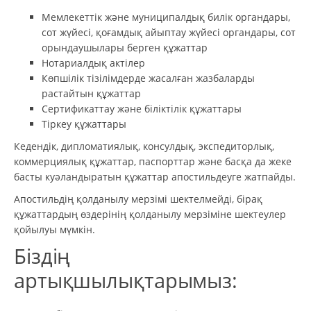
Мемлекеттік және муниципалдық билік органдары,
сот жүйесі, қоғамдық айыптау жүйесі органдары, сот
орындаушылары берген құжаттар
Нотариалдық актілер
Көпшілік тізілімдерде жасалған жазбаларды
растайтын құжаттар
Сертификаттау және біліктілік құжаттары
Тіркеу құжаттары
Кедендік, дипломатиялық, консулдық, экспедиторлық,
коммерциялық құжаттар, паспорттар және басқа да жеке
басты куәландыратын құжаттар апостильдеуге жатпайды.
Апостильдің қолданылу мерзімі шектелмейді, бірақ
құжаттардың өздерінің қолданылу мерзіміне шектеулер
қойылуы мүмкін.
Біздің
артықшылықтарымыз: