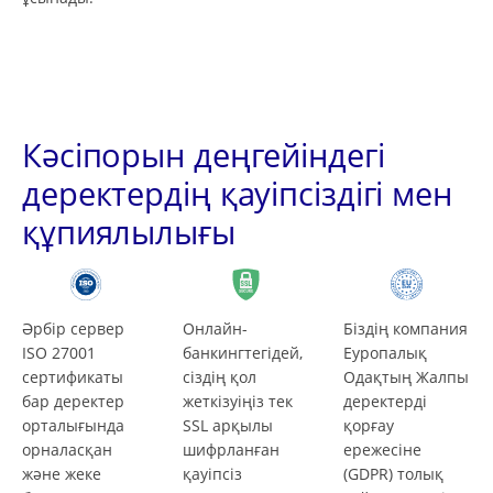
Кәсіпорын деңгейіндегі
деректердің қауіпсіздігі мен
құпиялылығы
Әрбір сервер
Онлайн-
Біздің компания
ISO 27001
банкингтегідей,
Еуропалық
сертификаты
сіздің қол
Одақтың Жалпы
бар деректер
жеткізуіңіз тек
деректерді
орталығында
SSL арқылы
қорғау
орналасқан
шифрланған
ережесіне
және жеке
қауіпсіз
(GDPR) толық