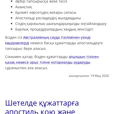
Әрбір тапсырысқа жеке тәсіл
Ашықтық
Қызмет көрсетудің жоғары сапасы
Апостильді ресімдеудің жылдамдығы
Сіздің қаржылық шығындарыңызды оңтайландыру
Барлық процедуралардың заңдық мінсіздігі
Бізден сіз
Австралияның сауда тізілімінен үзінді
көшірмелерді
немесе басқа құжаттарды апостильдеуге
тапсырыс бере аласыз.
Сонымен қатар, бізден құжаттарды
ағылшын тілінен
қазақ немесе орыс тіліне нотариалды аударуды
сұраныспен ала аласыз.
жанартылған:
19 May 2026
Шетелде құжаттарға
апостиль қою және