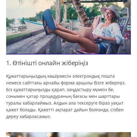
1. Өтінішті онлайн жіберіңіз
Құжаттарыңыздың көшірмесін электрондық пошта
немесе сайттағы арнайы форма арқылы бізге жіберіңіз.
Біз құжаттарыңызды қарап, заңдастыру мүмкін бе,
сонымен қатар процедураның бағасы мен шарттары
туралы хабарлаймыз. Алдын ала тексеруге біраз уақыт
қажет болады. Қажетті ақпарат дайын болғанда, сізбен
дереу хабарласамыз.