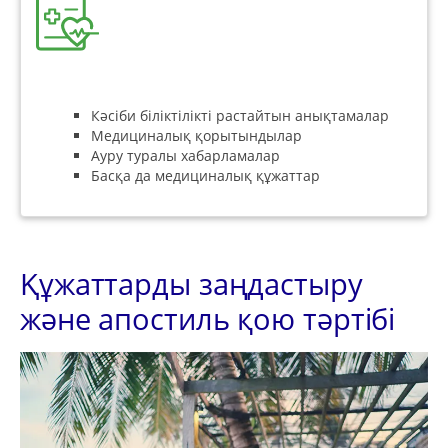
Кәсіби біліктілікті растайтын анықтамалар
Медициналық қорытындылар
Ауру туралы хабарламалар
Басқа да медициналық құжаттар
Құжаттарды заңдастыру
және апостиль қою тәртібі