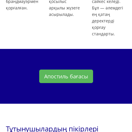
брандмауэрмен
қосылыс
сәйкес келеді.
қорғалған.
арқылы жүзеге
Бұл — әлемдегі
асырылады.
ең қатаң
деректерді
қорғау
стандарты.
Апостиль бағасы
Тұтынушылардың пікірлері