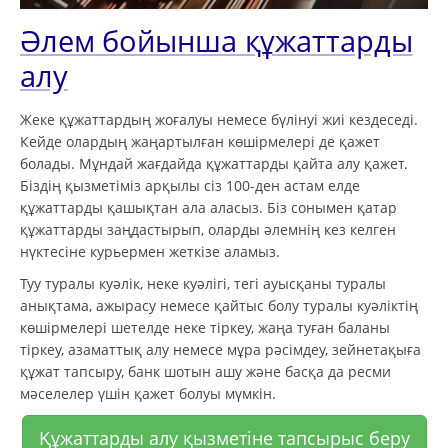
Әлем бойынша құжаттарды
алу
Жеке құжаттардың жоғалуы немесе бүлінуі жиі кездеседі.
Кейде олардың жаңартылған көшірмелері де қажет
болады. Мұндай жағдайда құжаттарды қайта алу қажет.
Біздің қызметіміз арқылы сіз 100-ден астам елде
құжаттарды қашықтан ала аласыз. Біз сонымен қатар
құжаттарды заңдастырып, оларды әлемнің кез келген
нүктесіне курьермен жеткізе аламыз.
Туу туралы куәлік, неке куәлігі, тегі ауысқаны туралы
анықтама, ажырасу немесе қайтыс болу туралы куәліктің
көшірмелері шетелде неке тіркеу, жаңа туған баланы
тіркеу, азаматтық алу немесе мұра рәсімдеу, зейнетақыға
құжат тапсыру, банк шотын ашу және басқа да ресми
мәселелер үшін қажет болуы мүмкін.
Құжаттарды алу қызметіне тапсырыс беру