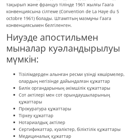
тақырып және француз тілінде 1961 жылғы Гаага
конвенциясына сілтеме (Convention de La Haye du 5
octobre 1961) болады. Штамптың мазмұны Гаага
конвенциясымен белгіленген.
Ниуэде апостильмен
мыналар куәландырылуы
мүмкін:
Тізілімдерден алынған ресми үзінді көшірмелер,
олардың негізінде дайындалған құжаттар
Билік органдарының әкімшілік құжаттары
Сот актілері мен сот орындаушыларының
құжаттары
Прокуратура құжаттары
Тіркеу құжаттар
Нотариалдық актілер
Сертификаттар, куәліктер, біліктілік құжаттары
Медициналық құжаттар