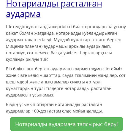
Нотариалды расталған
аударма
Шетелдік құжаттарды жергілікті билік органдарына ұсыну
қажет болған жағдайда, нотариалды куәландырылған
аударма талап етіледі. Мұндай құжаттар тек ант берген
(лицензияланған) аудармашы арқылы аударылып,
нотариус, сот немесе басқа уәкілетті орган арқылы
куәландырылуы тиіс.
Біз білікті ант берген аудармашылармен жұмыс істейміз
және сізге келісімшарттар, сауда тізілімінен үзінділер, сот
шешімдері және анықтамалар сияқты әртүрлі
құжаттардың түрлі тілдерге нотариалды расталған
аудармасын ұсынамыз.
Біздің ұсынып отырған нотариалды расталған
аудармалар 100-ден астам елде мойындалады.
Нотариалды аудармаға тапсырыс беру!