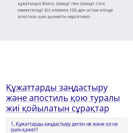
құжатыңыз болса, Шмидт пен Шмидт сізге
көмектеседі! Біз әлемнің 100-ден астам елінде
апостиль қою қызметін көрсетеміз .
Құжаттарды заңдастыру
және апостиль қою туралы
жиі қойылатын сұрақтар
1. Құжаттарды заңдастыру деген не және ол не
үшін қажет?