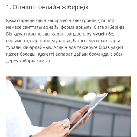
1. Өтінішті онлайн жіберіңіз
Құжаттарыңыздың көшірмесін электрондық пошта
немесе сайттағы арнайы форма арқылы бізге жіберіңіз.
Біз құжаттарыңызды қарап, заңдастыру мүмкін бе,
сонымен қатар процедураның бағасы мен шарттары
туралы хабарлаймыз. Алдын ала тексеруге біраз уақыт
қажет болады. Қажетті ақпарат дайын болғанда, сізбен
дереу хабарласамыз.