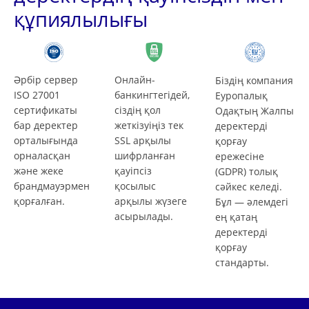
құпиялылығы
Әрбір сервер
Онлайн-
Біздің компания
ISO 27001
банкингтегідей,
Еуропалық
сертификаты
сіздің қол
Одақтың Жалпы
бар деректер
жеткізуіңіз тек
деректерді
орталығында
SSL арқылы
қорғау
орналасқан
шифрланған
ережесіне
және жеке
қауіпсіз
(GDPR) толық
брандмауэрмен
қосылыс
сәйкес келеді.
қорғалған.
арқылы жүзеге
Бұл — әлемдегі
асырылады.
ең қатаң
деректерді
қорғау
стандарты.