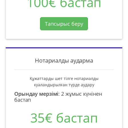
100€ бастап
Тапсырыс беру
Нотариалды аударма
Құжаттарды шет тілге нотариалды
куәландырылған түрде аудару
Орындау мерзімі
:
2 жұмыс күнінен
бастап
35€ бастап