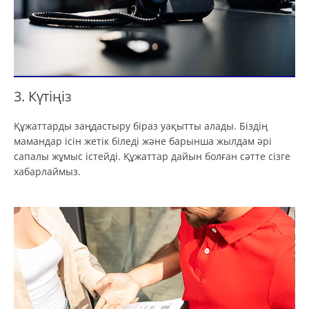
3. Күтіңіз
Құжаттарды заңдастыру біраз уақытты алады. Біздің
мамандар ісін жетік біледі және барынша жылдам әрі
сапалы жұмыс істейді. Құжаттар дайын болған сәтте сізге
хабарлаймыз.