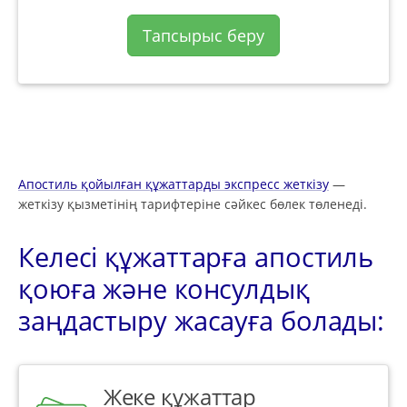
Тапсырыс беру
Апостиль қойылған құжаттарды экспресс жеткізу
—
жеткізу қызметінің тарифтеріне сәйкес бөлек төленеді.
Келесі құжаттарға апостиль
қоюға және консулдық
заңдастыру жасауға болады:
Жеке құжаттар