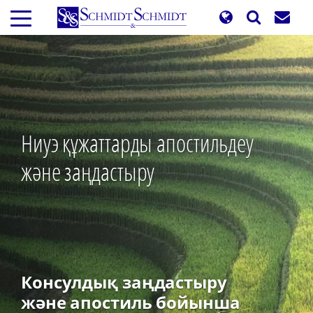
Skip
to
main
content
Ниуэ құжаттарды апостильдеу
және заңдастыру
Консулдық заңдастыру
және апостиль бойынша