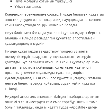
Ниуэ Жоғарғы сотының тіркеушісі
Үкімет хатшысы
Конвенция ережелеріне сәйкес, Ниуэде берілген құжаттар
апостильдеуден және нотариалды аудармадан өткеннен
кейін Қазақстанда заңды күшке ие болады.
Ниуэ билігі мен басқа да уәкілетті құрылымдары берген,
ағылшын тілінде ресімделген құжаттар апостильмен
куәландырылуы мүмкін.
Ниуэде құжаттарды заңдастыру процесі уәкілетті
шенеуніктердің олардың түпнұсқалығын тексеруін
қамтиды. Бұл рәсімнен өткеннен кейін құжатқа арнайы
штамп – апостиль қойылады, ол өз кезегінде тиісті
органның немесе лауазымды тұлғаның мөрімен
куәландырылады. Ол көбінесе құжаттың сыртқы жағына
немесе бөлек параққа қойылып, содан кейін құжатқа
тігіледі.
Ниуэдегі апостиль ағылшын тіліндегі, қабырғаларының
өлшемі 9 сантиметрден кем емес төртбұрышты штамп
болып табылады, онда міндетті түрде «Apostille» деген