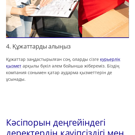
4. Құжаттарды алыңыз
Құжаттар заңдастырылған соң, оларды сізге
курьерлік
қызмет
арқылы бүкіл әлем бойынша жібереміз. Біздің
компания сонымен қатар аударма қызметтерін де
ұсынады.
Кәсіпорын деңгейіндегі
деректердің қауіпсіздігі мен