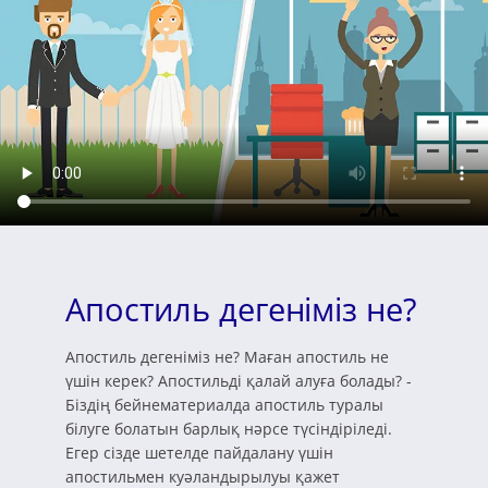
Апостиль дегеніміз не?
Апостиль дегеніміз не? Маған апостиль не
үшін керек? Апостильді қалай алуға болады? -
Біздің бейнематериалда апостиль туралы
білуге болатын барлық нәрсе түсіндіріледі.
Егер сізде шетелде пайдалану үшін
апостильмен куәландырылуы қажет