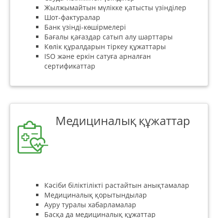
Жылжымайтын мүлікке қатысты үзінділер
Шот-фактуралар
Банк үзінді-көшірмелері
Бағалы қағаздар сатып алу шарттары
Көлік құралдарын тіркеу құжаттары
ISO және еркін сатуға арналған
сертификаттар
Медициналық құжаттар
Кәсіби біліктілікті растайтын анықтамалар
Медициналық қорытындылар
Ауру туралы хабарламалар
Басқа да медициналық құжаттар