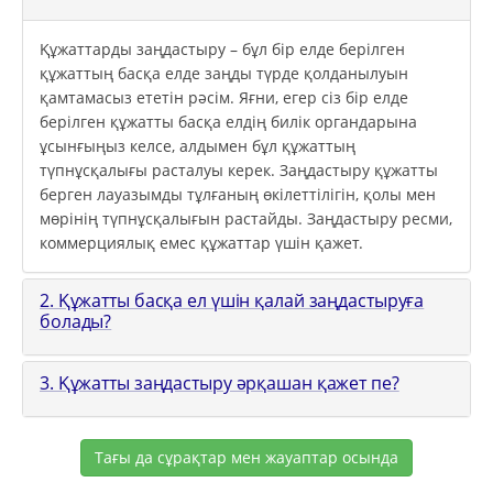
Құжаттарды заңдастыру – бұл бір елде берілген
құжаттың басқа елде заңды түрде қолданылуын
қамтамасыз ететін рәсім. Яғни, егер сіз бір елде
берілген құжатты басқа елдің билік органдарына
ұсынғыңыз келсе, алдымен бұл құжаттың
түпнұсқалығы расталуы керек. Заңдастыру құжатты
берген лауазымды тұлғаның өкілеттілігін, қолы мен
мөрінің түпнұсқалығын растайды. Заңдастыру ресми,
коммерциялық емес құжаттар үшін қажет.
2. Құжатты басқа ел үшін қалай заңдастыруға
болады?
3. Құжатты заңдастыру әрқашан қажет пе?
Тағы да сұрақтар мен жауаптар осында