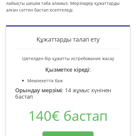
лайықты шешім таба аламыз. Мерзімдер құжаттарды
алған сәттен бастап есептеледі.
Құжаттарды талап ету
Шетелден бір құжатты истребование жасау
Қызметке кіреді
:
Мемлекеттік баж
Орындау мерзімі
:
14 жұмыс күнінен
бастап
140€ бастап