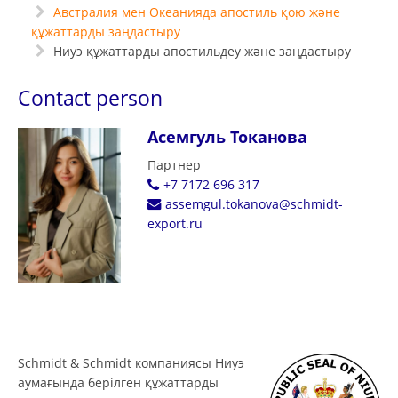
Австралия мен Океанияда апостиль қою және
құжаттарды заңдастыру
Ниуэ құжаттарды апостильдеу және заңдастыру
Contact person
Асемгуль Токанова
Партнер
+7 7172 696 317
assemgul.tokanova@schmidt-
export.ru
Schmidt & Schmidt компаниясы Ниуэ
аумағында берілген құжаттарды