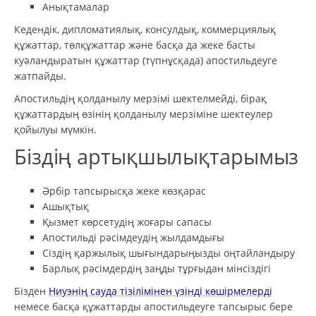
Анықтамалар
Кедендік, дипломатиялық, консулдық, коммерциялық
құжаттар, төлқұжаттар және басқа да жеке басты
куәландыратын құжаттар (түпнұсқада) апостильдеуге
жатпайды.
Апостильдің қолданылу мерзімі шектелмейді, бірақ
құжаттардың өзінің қолданылу мерзіміне шектеулер
қойылуы мүмкін.
Біздің артықшылықтарымыз
Әрбір тапсырысқа жеке көзқарас
Ашықтық
Қызмет көрсетудің жоғары сапасы
Апостильді рәсімдеудің жылдамдығы
Сіздің қаржылық шығындарыңызды оңтайландыру
Барлық рәсімдердің заңды тұрғыдан мінсіздігі
Бізден
Ниуэнің сауда тізілімінен үзінді көшірмелерді
немесе басқа құжаттарды апостильдеуге тапсырыс бере