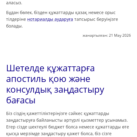
аласыз.
Бұдан бөлек, бізден құжаттарды қазақ немесе орыс
тілдеріне
нотариалды аударуға
тапсырыс беруіңізге
болады.
жанартылған:
21 May 2026
Шетелде құжаттарға
апостиль қою және
консулдық заңдастыру
бағасы
Біз сіздің қажеттіліктеріңізге сәйкес құжаттарды
заңдастыруға байланысты әртүрлі қызметтер ұсынамыз.
Егер сізде шектеулі бюджет болса немесе құжаттарды өте
қысқа мерзімде заңдастыру қажет болса, біз сізге