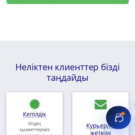
Неліктен клиенттер бізді
таңдайды
Кепілдік
Біздің
Курьерлік
қызметтеріміз
жеткізу