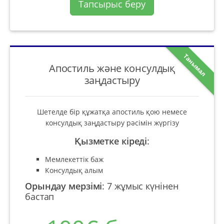
Тапсырыс беру
Танымал
Апостиль және консулдық
заңдастыру
Шетелде бір құжатқа апостиль қою немесе
консулдық заңдастыру рәсімін жүргізу
Қызметке кіреді
:
Мемлекеттік баж
Консулдық алым
Орындау мерзімі
:
7 жұмыс күнінен
бастап