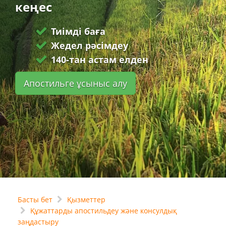
кеңес
Тиімді баға
Жедел рәсімдеу
140-тан астам елден
Апостильге ұсыныс алу
Басты бет
Қызметтер
Құжаттарды апостильдеу және консулдық
заңдастыру