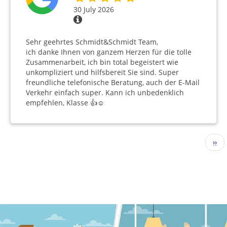
30 July 2026
Sehr geehrtes Schmidt&Schmidt Team,
ich danke Ihnen von ganzem Herzen für die tolle
Zusammenarbeit, ich bin total begeistert wie
unkompliziert und hilfsbereit Sie sind. Super
freundliche telefonische Beratung, auch der E-Mail
Verkehr einfach super. Kann ich unbedenklich
empfehlen, Klasse 👍☺️
Pagination
Nex
››
pag