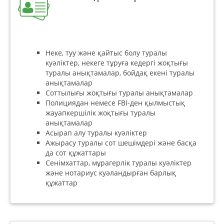
Неке, туу және қайтыс болу туралы
куәліктер, некеге тұруға кедергі жоқтығы
туралы анықтамалар, бойдақ екені туралы
анықтамалар
Соттылығы жоқтығы туралы анықтамалар
Полициядан немесе FBI-ден қылмыстық
жауапкершілік жоқтығы туралы
анықтамалар
Асырап алу туралы куәліктер
Ажырасу туралы сот шешімдері және басқа
да сот құжаттары
Сенімхаттар, мұрагерлік туралы куәліктер
және нотариус куәландырған барлық
құжаттар