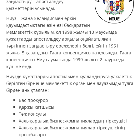
заңдастыру – апостильдеу
қызметтерін ұсынады.
Ниуэ – Жаңа Зеландиямен еркін
қауымдастықтағы өзін-өзі басқаратын
мемлекеттік құрылым, ол 1998 жылғы 10 маусымда
құжаттарды апостильдеу арқылы оңайлатылған
тәртіппен заңдастыру ережелерін белгілейтін 1961
жылғы 5 қазандағы Гаага конвенциясына қосылды. Гаага
конвенциясы Ниуэ аумағында 1999 жылғы 2 наурызда
күшіне енді.
Ниуэде құжаттарды апостильмен куәландыруға уәкілеттік
берілген бірнеше мемлекеттік орган мен лауазымды тұлға
бірден анықталған:
Бас прокурор
Қаржы хатшысы
Тәж консулы
Халықаралық бизнес-компаниялардың тіркеушісі
Халықаралық бизнес-компаниялар тіркеушісінің
орынбасары