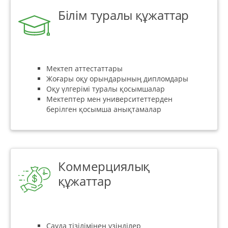
Білім туралы құжаттар
Мектеп аттестаттары
Жоғары оқу орындарының дипломдары
Оқу үлгерімі туралы қосымшалар
Мектептер мен университеттерден
берілген қосымша анықтамалар
Коммерциялық
құжаттар
Сауда тізілімінен үзінділер