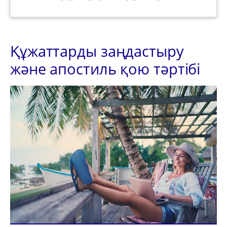
Құжаттарды заңдастыру
және апостиль қою тәртібі