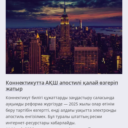
Коннектикутта АҚШ апостилі қалай өзгеріп
жатыр
Коннектикут билігі құжаттарды заңдастыру саласында
ауқымды реформа жүргізуде — 2025 жылы олар өтінім
беру тәртібін өзгертті, енді алдағы уақытта электронды
апостиль енгізілмек. Бұл туралы штаттың ресми
интернет-ресурстары хабарлайды.