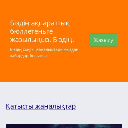
Біздің ақпараттық
бюллетеньге
жазылыңыз. Біздің.
Жазылу
Біздің соңғы жаңалықтарымыздан
хабардар болыңыз.
Қатысты жаңалықтар