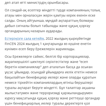
деп атап өтті министрдің орынбасары.
Ол сондай-ақ есептер міндетті түрде компанияның толық
атауы мен орналасқан жерін қамтуы керек екенін еске
салды. Оның айтуынша, мұндай ақпараттың болмауы
дабыл сигналы болып табылады және құқық қорғау
органдарының назарын аударады.
Естеріңізге сала кетейік
, 2022 жылдың қыркүйегінде
FinCEN 2024 жылдың 1 қаңтарында өз күшіне енетін
күнімен есеп беру Ережелерін жариялады.
Осы Ережелерге сәйкес, белгілі бір корпорациялар,
жауапкершілігі шектеулі серіктестіктер және "есеп
беретін компаниялар" деп аталатын басқа да осыған
ұқсас ұйымдар, осындай ұйымдарға иелік ететін немесе
бақылайтын бенефициар иелері және оларды құратын
немесе тіркейтін компаниялардың өтініш берушілері
туралы ақпарат беруге міндетті. Бұл талаптар ақшаны
жылыстатумен және терроризмді қаржыландырумен
күресу мақсатында құқық қорғау және реттеуші органдар
үшін бенефициарлық иелер туралы деректерге қол