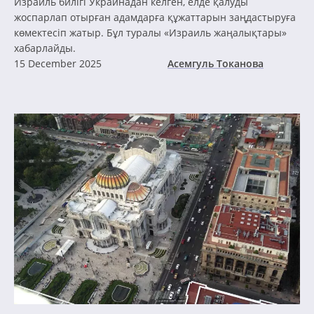
Израиль билігі Украинадан келген, елде қалуды
жоспарлап отырған адамдарға құжаттарын заңдастыруға
көмектесіп жатыр. Бұл туралы «Израиль жаңалықтары»
хабарлайды.
15 December 2025
Асемгуль Токанова