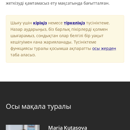
жеткізуді қамтамасыз ету мақсатында бағытталған.
Шығу үшін
кіріңіз
немесе
тіркеліңіз
түсініктеме.
Назар аударыңыз, біз барлық пікірлерді қолмен
шығарамыз, сондықтан олар белгілі бір уақыт
кешігуімен ғана жарияланады. Түсініктеме
функциясы туралы қосымша ақпаратты
осы жерден
таба аласыз.
Осы мақала туралы
Maria Kutasova