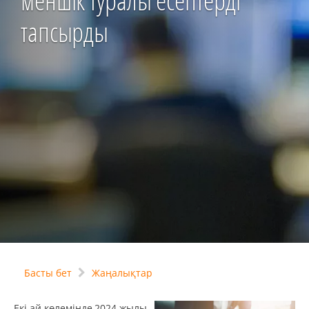
меншік туралы есептерді
тапсырды
Басты бет
Жаңалықтар
Екі ай көлемінде,2024 жылы