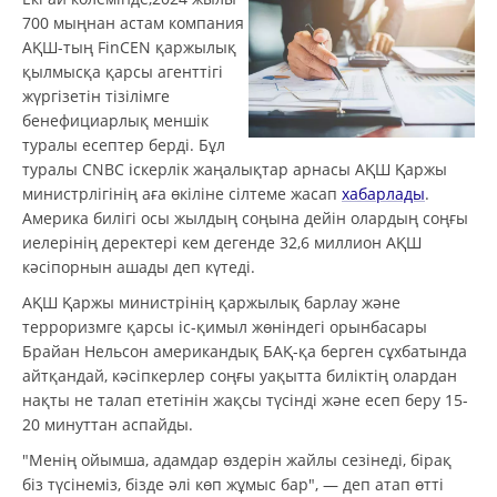
700 мыңнан астам компания
АҚШ-тың FinCEN қаржылық
қылмысқа қарсы агенттігі
жүргізетін тізілімге
бенефициарлық меншік
туралы есептер берді. Бұл
туралы CNBC іскерлік жаңалықтар арнасы АҚШ Қаржы
министрлігінің аға өкіліне сілтеме жасап
хабарлады
.
Америка билігі осы жылдың соңына дейін олардың соңғы
иелерінің деректері кем дегенде 32,6 миллион АҚШ
кәсіпорнын ашады деп күтеді.
АҚШ Қаржы министрінің қаржылық барлау және
терроризмге қарсы іс-қимыл жөніндегі орынбасары
Брайан Нельсон американдық БАҚ-қа берген сұхбатында
айтқандай, кәсіпкерлер соңғы уақытта биліктің олардан
нақты не талап ететінін жақсы түсінді және есеп беру 15-
20 минуттан аспайды.
"Менің ойымша, адамдар өздерін жайлы сезінеді, бірақ
біз түсінеміз, бізде әлі көп жұмыс бар", — деп атап өтті