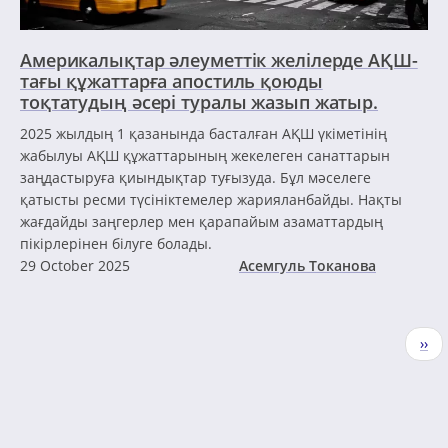
Америкалықтар әлеуметтік желілерде АҚШ-
тағы құжаттарға апостиль қоюды
тоқтатудың әсері туралы жазып жатыр.
2025 жылдың 1 қазанында басталған АҚШ үкіметінің
жабылуы АҚШ құжаттарының жекелеген санаттарын
заңдастыруға қиындықтар туғызуда. Бұл мәселеге
қатысты ресми түсініктемелер жарияланбайды. Нақты
жағдайды заңгерлер мен қарапайым азаматтардың
пікірлерінен білуге ​​болады.
29 October 2025
Асемгуль Токанова
Pagination
Nex
››
pag