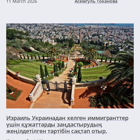
11 March 2026
Асемгуль Токанова
Израиль Украинадан келген иммигранттер
үшін құжаттарды заңдастырудың
жеңілдетілген тәртібін сақтап отыр.