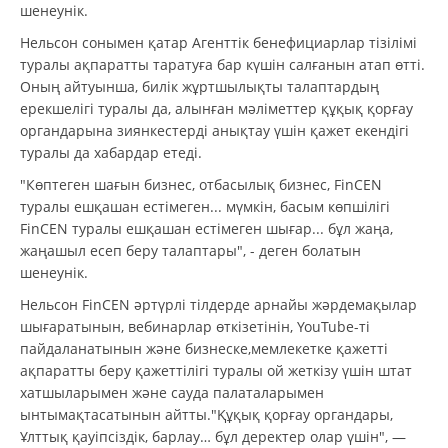
шенеунік.
Нельсон сонымен қатар Агенттік бенефициарлар тізілімі
туралы ақпаратты таратуға бар күшін салғанын атап өтті.
Оның айтуынша, билік жұртшылықты талаптардың
ерекшелігі туралы да, алынған мәліметтер құқық қорғау
органдарына зиянкестерді анықтау үшін қажет екендігі
туралы да хабардар етеді.
"Көптеген шағын бизнес, отбасылық бизнес, FinCEN
туралы ешқашан естімеген... мүмкін, басым көпшілігі
FinCEN туралы ешқашан естімеген шығар... бұл жаңа,
жаңашыл есеп беру талаптары", - деген болатын
шенеунік.
Нельсон FinCEN әртүрлі тілдерде арнайы жәрдемақылар
шығаратынын, вебинарлар өткізетінін, YouTube-ті
пайдаланатынын және бизнеске,мемлекетке қажетті
ақпаратты беру қажеттілігі туралы ой жеткізу үшін штат
хатшыларымен және сауда палаталарымен
ынтымақтасатынын айтты."Құқық қорғау органдары,
Ұлттық қауіпсіздік, барлау… бұл деректер олар үшін", —