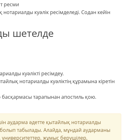
ат ресми
 нотариалды куәлік ресімделеді. Содан кейін
ды шетелде
риалды куәлікті ресімдеу.
ытайлық нотариалды куәліктің құрамына кіретін
ер басқармасы тарапынан апостиль қою.
ін аударма әдетте қытайлық нотариалды
гі болып табылады. Алайда, мұндай аударманы
 университеттер, жұмыс берушілер,