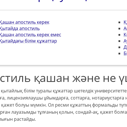
Қашан апостиль керек
Қ
Қытайда апостиль
А
Қашан апостиль керек емес
К
Қытайдағы білім құжаттар
А
Д
Б
стиль қашан және не ү
 қытайлық білім туралы құжаттар шетелдік университетт
ға, лицензиялаушы ұйымдарға, соттарға, нотариустарға
 қажет болуы мүмкін. Ол ресми құжаттың формальды түп
рған лауазымды тұлғаның қолын, сондай-ақ, қажет болғ
лығын растайды.