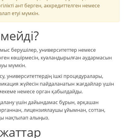
ікті ант берген, аккредиттелген немесе
лап етуі мүмкін.
лмейді?
ұмыс берушілер, университеттер немесе
нген көшірмесін, куәландырылған аудармасын
ауы мүмкін.
у, университеттердің ішкі процедуралары,
фикация жүйесін пайдаланатын жағдайлар үшін
н мекеме немесе орган қабылдайды.
далану үшін дайындамас бұрын, әрқашан
рганнан, лицензиялаушы ұйымнан, соттан,
ды нақтылап алыңыз.
ұжаттар