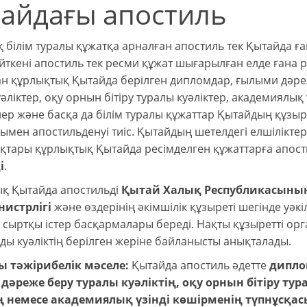
айдағы апостиль
 білім туралы құжатқа арналған апостиль тек Қытайда ған
йткені апостиль тек ресми құжат шығарылған елде ғана р
н құрлықтық Қытайда берілген дипломдар, ғылыми дәре
әліктер, оқу орнын бітіру туралы куәліктер, академиялық 
ер және басқа да білім туралы құжаттар Қытайдың құзыр
ымен апостильденуі тиіс. Қытайдың шетелдегі елшіліктер
қтары құрлықтық Қытайда ресімделген құжаттарға апост
і
.
қ Қытайда апостильді
Қытай Халық Республикасыны
нистрлігі
және өздерінің әкімшілік құзыреті шегінде уәкіл
і сыртқы істер басқармалары береді. Нақты құзыретті орг
ды куәліктің берілген жеріне байланысты анықталады.
 тәжірибелік мәселе:
Қытайда апостиль әдетте
дипло
әреже беру туралы куәліктің, оқу орнын бітіру тур
ің немесе академиялық үзінді көшірменің түпнұсқа