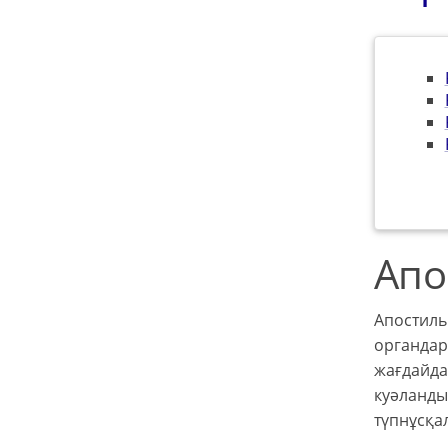
Апо
Апостиль
органдар
жағдайда
куәланды
түпнұсқа