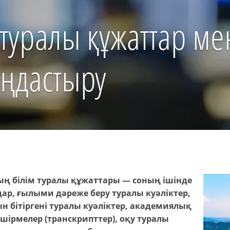
 туралы құжаттар м
аңдастыру
ң білім туралы құжаттары — соның ішінде
ар, ғылыми дәреже беру туралы куәліктер,
н бітіргені туралы куәліктер, академиялық
өшірмелер (транскрипттер), оқу туралы