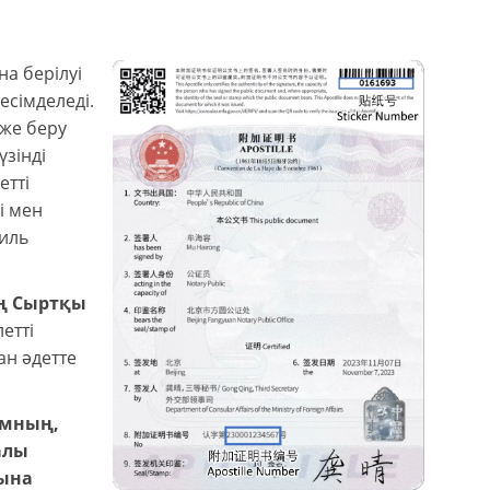
а берілуі
есімделеді.
же беру
үзінді
етті
і мен
иль
ң Сыртқы
етті
ан әдетте
мның,
алы
сына