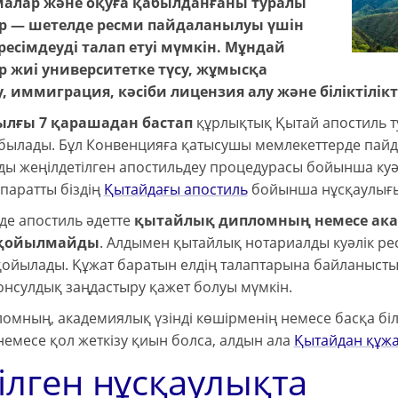
алар және оқуға қабылданғаны туралы
р — шетелде ресми пайдаланылуы үшін
есімдеуді талап етуі мүмкін. Мұндай
р жиі университетке түсу, жұмысқа
, иммиграция, кәсіби лицензия алу және біліктілік
ылғы 7 қарашадан бастап
құрлықтық Қытай апостиль 
былады. Бұл Конвенцияға қатысушы мемлекеттерде пайд
ды жеңілдетілген апостильдеу процедурасы бойынша куә
паратты біздің
Қытайдағы апостиль
бойынша нұсқаулығы
де апостиль әдетте
қытайлық дипломның немесе акад
 қойылмайды
. Алдымен қытайлық нотариалды куәлік рес
қойылады. Құжат баратын елдің талаптарына байланыст
онсулдық заңдастыру қажет болуы мүмкін.
ломның, академиялық үзінді көшірменің немесе басқа біл
немесе қол жеткізу қиын болса, алдын ала
Қытайдан құжат
ілген нұсқаулықта