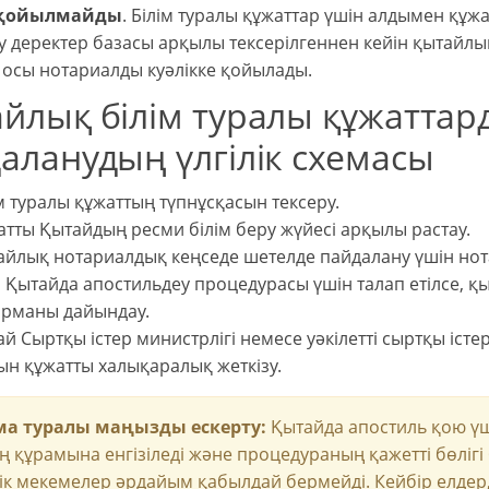
 қойылмайды
. Білім туралы құжаттар үшін алдымен құж
у деректер базасы арқылы тексерілгеннен кейін қытайлық
 осы нотариалды куәлікке қойылады.
йлық білім туралы құжаттар
аланудың үлгілік схемасы
м туралы құжаттың түпнұсқасын тексеру.
тты Қытайдың ресми білім беру жүйесі арқылы растау.
йлық нотариалдық кеңседе шетелде пайдалану үшін нота
 Қытайда апостильдеу процедурасы үшін талап етілсе, қ
арманы дайындау.
й Сыртқы істер министрлігі немесе уәкілетті сыртқы іст
н құжатты халықаралық жеткізу.
а туралы маңызды ескерту:
Қытайда апостиль қою үш
ің құрамына енгізіледі және процедураның қажетті бөлі
ік мекемелер әрдайым қабылдай бермейді. Кейбір елдер,