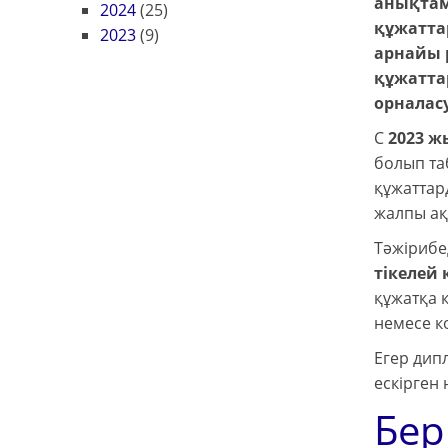
анықтам
2024
(25)
құжатта
2023
(9)
арнайы р
құжатта
орналасу
С
2023 ж
болып та
құжаттар
жалпы ақ
Тәжірибе
тікелей
құжатқа 
немесе к
Егер дип
ескірген 
Бер