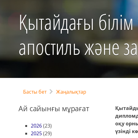
Қытайдағы білім
апостиль және з
Басты бет
Жаңалықтар
Ай сайынғы мұрағат
Қытайды
дипломд
оқу орны
2026
(23)
үзінді к
2025
(29)