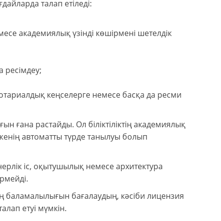
дайларда талап етіледі:
месе академиялық үзінді көшірмені шетелдік
 ресімдеу;
 нотариалдық кеңселерге немесе басқа да ресми
н ғана растайды. Ол біліктіліктің академиялық
енің автоматты түрде танылуы болып
ерлік іс, оқытушылық немесе архитектура
рмейді.
нің баламалылығын бағалаудың, кәсіби лицензия
алап етуі мүмкін.