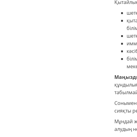
Қытайлық 
шете
қыта
білі
шет
имми
кәсі
білі
мек
Маңызды
құндылығ
табылма
Сонымен 
сияқты р
Мұндай ж
алудың не