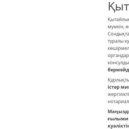
Қыт
Қытайлық
мүмкін, ө
Сондықта
туралы ку
көшірмел
органдар
консулды
бермейд
Құрлықты
істер ми
жергілікт
нотариал
Маңызды
ғылыми д
куәлікт