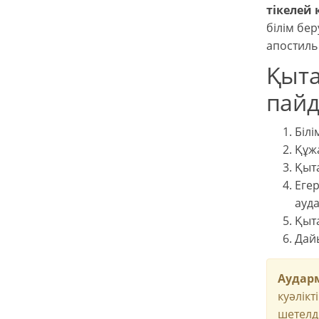
тікелей
білім бер
апостиль
Қыта
пайд
Білі
Құжа
Қыта
Егер
ауд
Қыта
Дайы
Аударм
куәлікт
шетелд