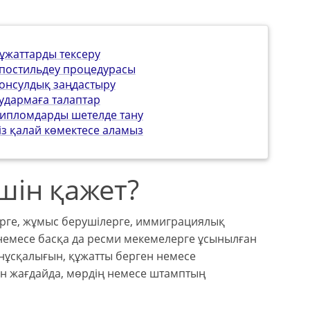
ұжаттарды тексеру
постильдеу процедурасы
онсулдық заңдастыру
удармаға талаптар
ипломдарды шетелде тану
із қалай көмектесе аламыз
шін қажет?
ерге, жұмыс берушілерге, иммиграциялық
 немесе басқа да ресми мекемелерге ұсынылған
нұсқалығын, құжатты берген немесе
ан жағдайда, мөрдің немесе штамптың