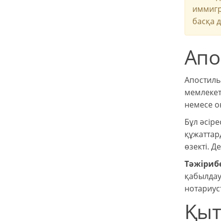
иммигр
басқа 
Апо
Апостиль
мемлекет
немесе он
Бұл әсір
құжаттар
өзекті. Д
Тәжірибе
қабылдау
нотариус
Қыт