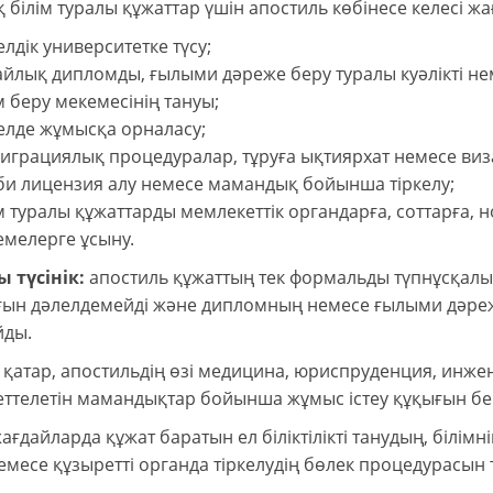
білім туралы құжаттар үшін апостиль көбінесе келесі жағ
лдік университетке түсу;
йлық дипломды, ғылыми дәреже беру туралы куәлікті не
м беру мекемесінің тануы;
елде жұмысқа орналасу;
грациялық процедуралар, тұруға ықтиярхат немесе виза
би лицензия алу немесе мамандық бойынша тіркелу;
м туралы құжаттарды мемлекеттік органдарға, соттарға,
емелерге ұсыну.
 түсінік:
апостиль құжаттың тек формальды түпнұсқалығы
ын дәлелдемейді және дипломның немесе ғылыми дәреж
йды.
қатар, апостильдің өзі медицина, юриспруденция, инжен
еттелетін мамандықтар бойынша жұмыс істеу құқығын бе
ағдайларда құжат баратын ел біліктілікті танудың, білім
месе құзыретті органда тіркелудің бөлек процедурасын т