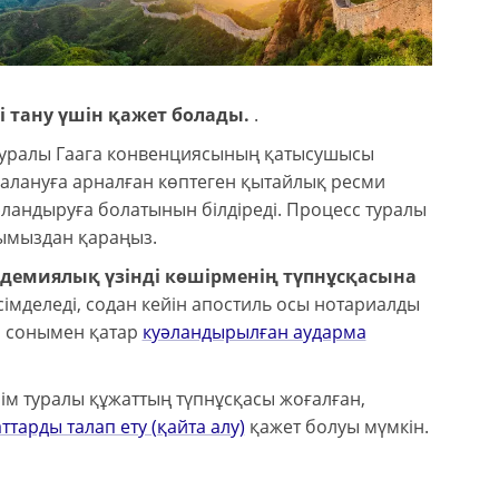
ті тану үшін қажет болады.
.
туралы Гаага конвенциясының қатысушысы
алануға арналған көптеген қытайлық ресми
ландыруға болатынын білдіреді. Процесс туралы
мыздан қараңыз.
емиялық үзінді көшірменің түпнұсқасына
імделеді, содан кейін апостиль осы нотариалды
ы сонымен қатар
куәландырылған аударма
ім туралы құжаттың түпнұсқасы жоғалған,
тарды талап ету (қайта алу)
қажет болуы мүмкін.