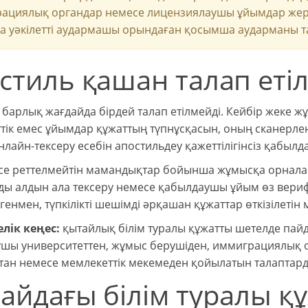
ациялық органдар немесе лицензиялаушы ұйымдар жергіл
да уәкілетті аудармашы орындаған қосымша аударманы та
стиль қашан талап еті
 барлық жағдайда бірдей талап етілмейді. Кейбір жеке ж
тік емес ұйымдар құжаттың түпнұсқасын, оның сканерле
лайн-тексеру есебін апостильдеу қажеттілігінсіз қабылд
есе реттелмейтін мамандықтар бойынша жұмысқа орналас
ды алдын ала тексеру немесе қабылдаушы ұйым өз вери
егенмен, түпкілікті шешімді әрқашан құжаттар өткізілеті
лік кеңес:
қытайлық білім туралы құжатты шетелде пай
шы университеттен, жұмыс берушіден, иммиграциялық о
тан немесе мемлекеттік мекемеден қойылатын талаптар
айдағы білім туралы қ