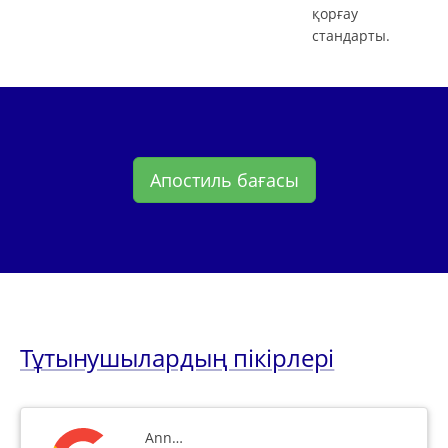
қорғау
стандарты.
Апостиль бағасы
Тұтынушылардың пікірлері
Ann…