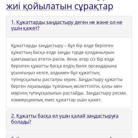
жиі қойылатын сұрақтар
1. Құжаттарды заңдастыру деген не және ол не
үшін қажет?
Құжаттарды заңдастыру – бұл бір елде берілген
құжаттың басқа елде заңды түрде қолданылуын
қамтамасыз ететін рәсім. Яғни, егер сіз бір елде
берілген құжатты басқа елдің билік органдарына
ұсынғыңыз келсе, алдымен бұл құжаттың
түпнұсқалығы расталуы керек. Заңдастыру құжатты
берген лауазымды тұлғаның өкілеттілігін, қолы мен
мөрінің түпнұсқалығын растайды. Заңдастыру ресми,
коммерциялық емес құжаттар үшін қажет.
2. Құжатты басқа ел үшін қалай заңдастыруға
болады?