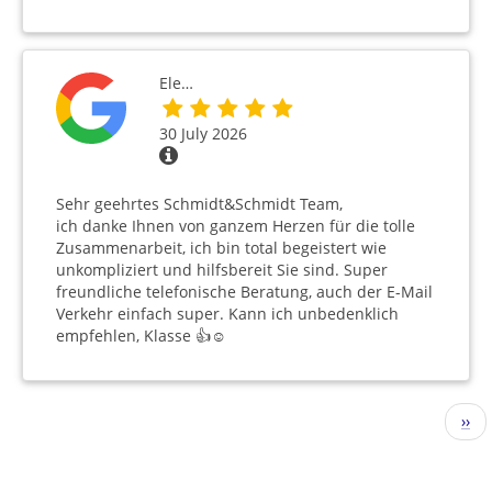
Ele…
30 July 2026
Sehr geehrtes Schmidt&Schmidt Team,
ich danke Ihnen von ganzem Herzen für die tolle
Zusammenarbeit, ich bin total begeistert wie
unkompliziert und hilfsbereit Sie sind. Super
freundliche telefonische Beratung, auch der E-Mail
Verkehr einfach super. Kann ich unbedenklich
empfehlen, Klasse 👍☺️
Pagination
Nex
››
pag