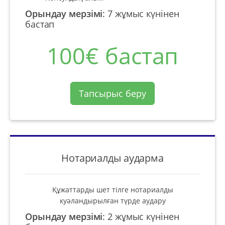
Орындау мерзімі
:
7 жұмыс күнінен
бастап
100€ бастап
Тапсырыс беру
Нотариалды аударма
Құжаттарды шет тілге нотариалды
куәландырылған түрде аудару
Орындау мерзімі
:
2 жұмыс күнінен