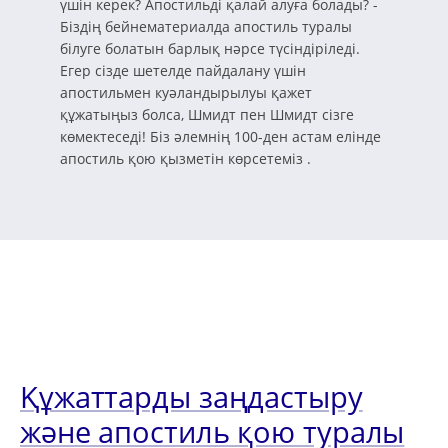
үшін керек? Апостильді қалай алуға болады? -
Біздің бейнематериалда апостиль туралы
білуге болатын барлық нәрсе түсіндіріледі.
Егер сізде шетелде пайдалану үшін
апостильмен куәландырылуы қажет
құжатыңыз болса, Шмидт пен Шмидт сізге
көмектеседі! Біз әлемнің 100-ден астам елінде
апостиль қою қызметін көрсетеміз .
Құжаттарды заңдастыру
және апостиль қою туралы