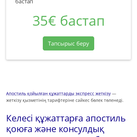
бастап
35€ бастап
Тапсырыс беру
Апостиль қойылған құжаттарды экспресс жеткізу
—
жеткізу қызметінің тарифтеріне сәйкес бөлек төленеді.
Келесі құжаттарға апостиль
қоюға және консулдық