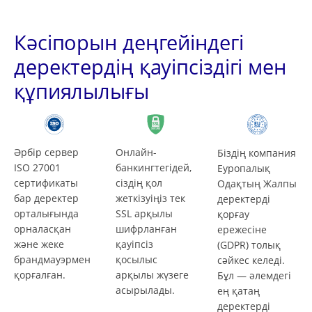
Кәсіпорын деңгейіндегі
деректердің қауіпсіздігі мен
құпиялылығы
Әрбір сервер
Онлайн-
Біздің компания
ISO 27001
банкингтегідей,
Еуропалық
сертификаты
сіздің қол
Одақтың Жалпы
бар деректер
жеткізуіңіз тек
деректерді
орталығында
SSL арқылы
қорғау
орналасқан
шифрланған
ережесіне
және жеке
қауіпсіз
(GDPR) толық
брандмауэрмен
қосылыс
сәйкес келеді.
қорғалған.
арқылы жүзеге
Бұл — әлемдегі
асырылады.
ең қатаң
деректерді