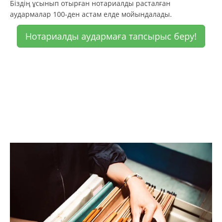
Біздің ұсынып отырған нотариалды расталған
аудармалар 100-ден астам елде мойындалады.
Нотариалды аудармаға тапсырыс беру!