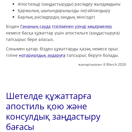
Апостильді (заңдастыруды) рәсімдеу жылдамдығы
Қаржылық шығындарыңызды оңтайландыру
Барлық рәсімдердің заңдық мінсіздігі
Бізден
Гананың сауда тізілімінен үзінді көшірмелер
немесе басқа құжаттар үшін апостильге (заңдастыруға)
тапсырыс бере аласыз.
Сонымен қатар, бізден құжаттарды қазақ немесе орыс
тіліне
нотариалдық аударуға
тапсырыс беруге болады.
жанартылған:
6 March 2026
Шетелде құжаттарға
апостиль қою және
консулдық заңдастыру
бағасы