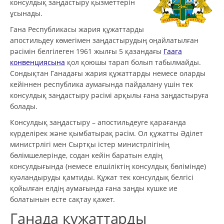
консулдық заңдастыру қызметтерін
ұсынады.
Гана Республикасы жария құжаттарды
апостильдеу көмегімен заңдастырудың оңайлатылған
рәсімін белгілеген 1961 жылғы 5 қазандағы
Гаага
конвенциясына
қол қоюшы тарап болып табылмайды.
Сондықтан Ганадағы жария құжаттарды немесе оларды
кейіннен республика аумағында пайдалану үшін тек
консулдық заңдастыру рәсімі арқылы ғана заңдастыруға
болады.
Консулдық заңдастыру – апостильдеуге қарағанда
күрделірек және қымбатырақ рәсім. Ол құжатты Әділет
министрлігі мен Сыртқы істер министрлігінің
бөлімшелерінде, содан кейін баратын елдің
консулдығында (немесе елшіліктің консулдық бөлімінде)
куәландыруды қамтиды. Құжат тек консулдық белгісі
қойылған елдің аумағында ғана заңды күшке ие
болатынын есте сақтау қажет.
Ганада құжаттарды