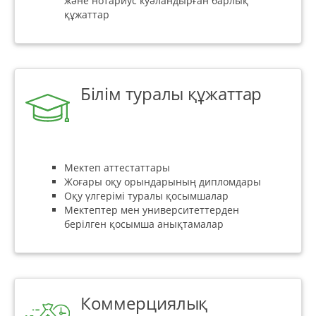
және нотариус куәландырған барлық
құжаттар
Білім туралы құжаттар
Мектеп аттестаттары
Жоғары оқу орындарының дипломдары
Оқу үлгерімі туралы қосымшалар
Мектептер мен университеттерден
берілген қосымша анықтамалар
Коммерциялық