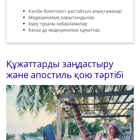
Кәсіби біліктілікті растайтын анықтамалар
Медициналық қорытындылар
Ауру туралы хабарламалар
Басқа да медициналық құжаттар
Құжаттарды заңдастыру
және апостиль қою тәртібі