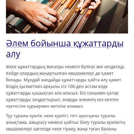
Әлем бойынша құжаттарды
алу
Жеке құжаттардың жоғалуы немесе бүлінуі жиі кездеседі.
Кейде олардың жаңартылған көшірмелері де қажет
болады. Мұндай жағдайда құжаттарды қайта алу қажет.
Біздің қызметіміз арқылы сіз 100-ден астам елде
құжаттарды қашықтан ала аласыз. Біз сонымен қатар
құжаттарды заңдастырып, оларды әлемнің кез келген
нүктесіне курьермен жеткізе аламыз.
Туу туралы куәлік, неке куәлігі, тегі ауысқаны туралы
анықтама, ажырасу немесе қайтыс болу туралы куәліктің
көшірмелері шетелде неке тіркеу, жаңа туған баланы