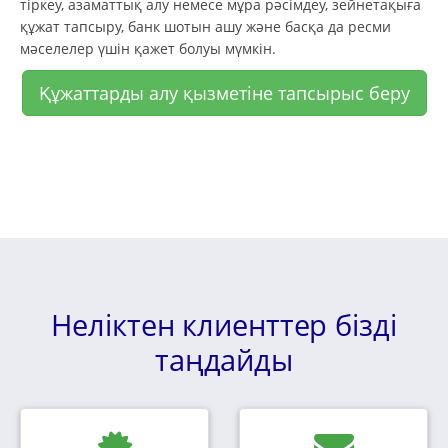
тіркеу, азаматтық алу немесе мұра рәсімдеу, зейнетақыға
құжат тапсыру, банк шотын ашу және басқа да ресми
мәселелер үшін қажет болуы мүмкін.
Құжаттарды алу қызметіне тапсырыс беру
Неліктен клиенттер бізді
таңдайды