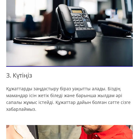
3. Күтіңіз
Құжаттарды заңдастыру біраз уақытты алады. Біздің
мамандар ісін жетік біледі және барынша жылдам әрі
сапалы жұмыс істейді. Құжаттар дайын болған сәтте сізге
хабарлаймыз.