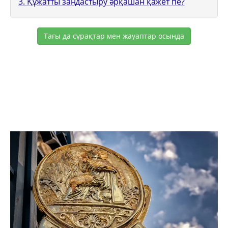
3. Құжатты заңдастыру әрқашан қажет пе?
Тағы да сұрақтар мен жауаптар осында