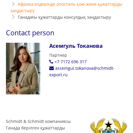
Африка елдерінде апостиль қою және құжаттарды
заңдастыру
Ганадағы құжаттарды консулдық заңдастыру
Contact person
Асемгуль Токанова
Партнер
+7 7172 696 317
assemgul.tokanova@schmidt-
export.ru
Schmidt & Schmidt компаниясы
Ганада берілген құжаттарды