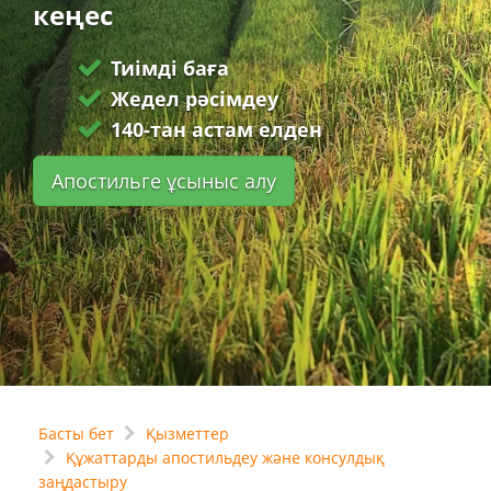
кеңес
Тиімді баға
Жедел рәсімдеу
140-тан астам елден
Апостильге ұсыныс алу
Басты бет
Қызметтер
Құжаттарды апостильдеу және консулдық
заңдастыру