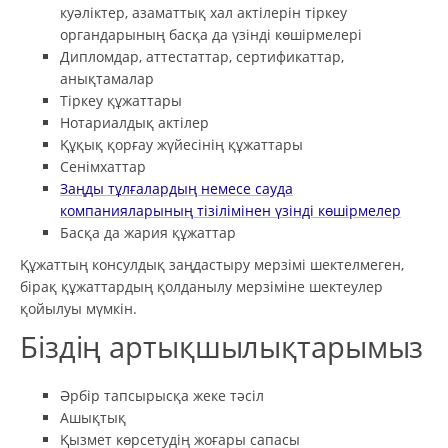
куәліктер, азаматтық хал актілерін тіркеу
органдарының басқа да үзінді көшірмелері
Дипломдар, аттестаттар, сертификаттар,
анықтамалар
Тіркеу құжаттары
Нотариалдық актілер
Құқық қорғау жүйесінің құжаттары
Сенімхаттар
Заңды тұлғалардың немесе сауда
компанияларының тізілімінен үзінді көшірмелер
Басқа да жария құжаттар
Құжаттың консулдық заңдастыру мерзімі шектелмеген,
бірақ құжаттардың қолданылу мерзіміне шектеулер
қойылуы мүмкін.
Біздің артықшылықтарымыз
Әрбір тапсырысқа жеке тәсіл
Ашықтық
Қызмет көрсетудің жоғары сапасы