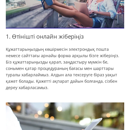
1. Өтінішті онлайн жіберіңіз
Құжаттарыңыздың көшірмесін электрондық пошта
немесе сайттағы арнайы форма арқылы бізге жіберіңіз.
Біз құжаттарыңызды қарап, заңдастыру мүмкін бе,
сонымен қатар процедураның бағасы мен шарттары
туралы хабарлаймыз. Алдын ала тексеруге біраз уақыт
қажет болады. Қажетті ақпарат дайын болғанда, сізбен
дереу хабарласамыз.