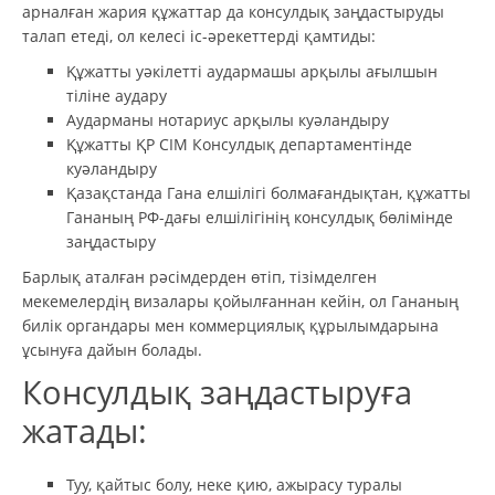
арналған жария құжаттар да консулдық заңдастыруды
талап етеді, ол келесі іс-әрекеттерді қамтиды:
Құжатты уәкілетті аудармашы арқылы ағылшын
тіліне аудару
Аударманы нотариус арқылы куәландыру
Құжатты ҚР СІМ Консулдық департаментінде
куәландыру
Қазақстанда Гана елшілігі болмағандықтан, құжатты
Гананың РФ-дағы елшілігінің консулдық бөлімінде
заңдастыру
Барлық аталған рәсімдерден өтіп, тізімделген
мекемелердің визалары қойылғаннан кейін, ол Гананың
билік органдары мен коммерциялық құрылымдарына
ұсынуға дайын болады.
Консулдық заңдастыруға
жатады:
Туу, қайтыс болу, неке қию, ажырасу туралы