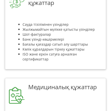
құжаттар
Сауда тізілімінен үзінділер
Жылжымайтын мүлікке қатысты үзінділер
Шот-фактуралар
Банк үзінді-көшірмелері
Бағалы қағаздар сатып алу шарттары
Көлік құралдарын тіркеу құжаттары
ISO және еркін сатуға арналған
сертификаттар
Медициналық құжаттар