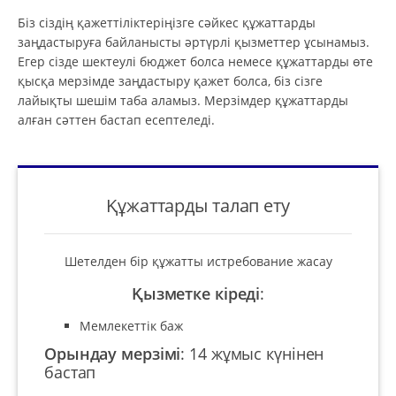
Біз сіздің қажеттіліктеріңізге сәйкес құжаттарды
заңдастыруға байланысты әртүрлі қызметтер ұсынамыз.
Егер сізде шектеулі бюджет болса немесе құжаттарды өте
қысқа мерзімде заңдастыру қажет болса, біз сізге
лайықты шешім таба аламыз. Мерзімдер құжаттарды
алған сәттен бастап есептеледі.
Құжаттарды талап ету
Шетелден бір құжатты истребование жасау
Қызметке кіреді
:
Мемлекеттік баж
Орындау мерзімі
:
14 жұмыс күнінен
бастап