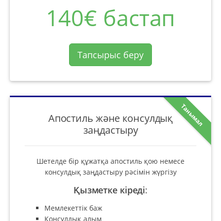
140€ бастап
Тапсырыс беру
Танымал
Апостиль және консулдық
заңдастыру
Шетелде бір құжатқа апостиль қою немесе
консулдық заңдастыру рәсімін жүргізу
Қызметке кіреді
:
Мемлекеттік баж
Консулдық алым