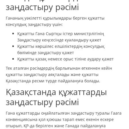
заңдастыру рәсімі
Гананың уәкілетті құрылымдары берген құжатты
консулдық заңдастыру үшін:
Құжатты Гана Сыртқы істер министрлігінің
Заңдастыру кеңсесінде куәландыру қажет
Құжатты көршілес елшіліктердің консулдық
бөлімінде заңдастыру қажет
Құжатты қазақ немесе орыс тіліне аудару қажет
Тек аталған рәсімдердің барлығынан өткеннен кейін
құжатты заңдастыру аяқталады және құжатты
Қазақстанда ресми түрде пайдалануға болады.
Қазақстанда құжаттарды
заңдастыру рәсімі
Гана құжаттарды оңайлатылған заңдастыру туралы Гаага
конвенциясына қол қоюшы тарап емес екенін ескере
отырып, ҚР-да берілген және Ганада пайдалануға