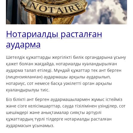
Нотариалды расталған
аударма
Шетелдік құжаттарды жергілікті билік органдарына ұсыну
қажет болған жағдайда, нотариалды куәландырылған
аударма талап етіледі. Мұндай құжаттар тек ант берген
(лицензияланған) аудармашы арқылы аударылып,
нотариус, сот немесе басқа уәкілетті орган арқылы
куәландырылуы тиіс.
Біз білікті ант берген аудармашылармен жұмыс істейміз
және сізге келісімшарттар, сауда тізілімінен үзінділер, сот
шешімдері және анықтамалар сияқты әртүрлі
құжаттардың түрлі тілдерге нотариалды расталған
аудармасын ұсынамыз.