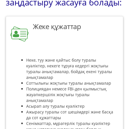
заңдастыру жасауға болады:
Жеке құжаттар
Неке, туу және қайтыс болу туралы
куәліктер, некеге тұруға кедергі жоқтығы
туралы анықтамалар, бойдақ екені туралы
анықтамалар
Соттылығы жоқтығы туралы анықтамалар
Полициядан немесе FBI-ден қылмыстық
жауапкершілік жоқтығы туралы
анықтамалар
Асырап алу туралы куәліктер
Ажырасу туралы сот шешімдері және басқа
да сот құжаттары
Сенімхаттар, мұрагерлік туралы куәліктер