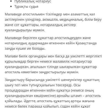
Публикалық нотариус
Тұрақты судья
Малавиде апостильмен тізілімдер мен азаматтық хал
актілерінен үзінділер, әкімшілік, медициналық, білім беру
және сот құжаттары, нотариалдық актілер
куәландырылуы мүмкін.
Малавиде берілген құжаттар апостильдеуден және
нотариалдық аудармадан өткеннен кейін Қазақстанда
заңды күшке ие болады.
Малави билік органдары мен басқа да уәкілетті жергілікті
құрылымдар берген немесе малавилік нотариустар
куәландырған, ағылшын тілінде шығарылған құжаттар
апостиль көмегімен заңдастырылуы мүмкін.
Заңдастыру барысында уәкілетті шенеуніктер құжаттың
шығу тегі мен түпнұсқалығын тексереді. Осы
процедурадан өткеннен кейін құжатқа (немесе оның
куәландырылған көшірмесіне) арнайы штамп – апостиль
қойылады. Әдетте, апостиль құжаттың артқы жағына
немесе бөлек параққа қойылып, содан кейін құжат