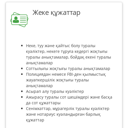
Жеке құжаттар
Неке, туу және қайтыс болу туралы
куәліктер, некеге тұруға кедергі жоқтығы
туралы анықтамалар, бойдақ екені туралы
анықтамалар
Соттылығы жоқтығы туралы анықтамалар
Полициядан немесе FBI-ден қылмыстық
жауапкершілік жоқтығы туралы
анықтамалар
Асырап алу туралы куәліктер
Ажырасу туралы сот шешімдері және басқа
да сот құжаттары
Сенімхаттар, мұрагерлік туралы куәліктер
және нотариус куәландырған барлық
құжаттар