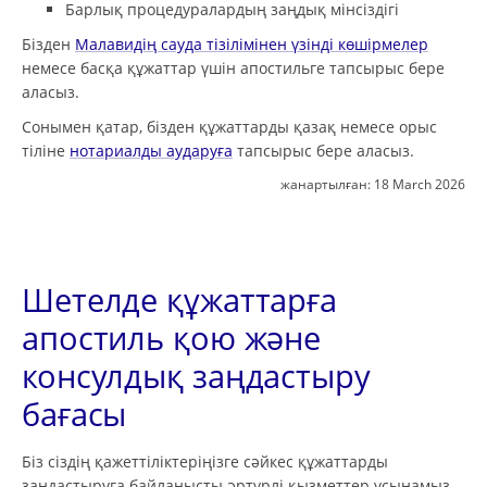
Барлық процедуралардың заңдық мінсіздігі
Бізден
Малавидің сауда тізілімінен үзінді көшірмелер
немесе басқа құжаттар үшін апостильге тапсырыс бере
аласыз.
Сонымен қатар, бізден құжаттарды қазақ немесе орыс
тіліне
нотариалды аударуға
тапсырыс бере аласыз.
жанартылған:
18 March 2026
Шетелде құжаттарға
апостиль қою және
консулдық заңдастыру
бағасы
Біз сіздің қажеттіліктеріңізге сәйкес құжаттарды
заңдастыруға байланысты әртүрлі қызметтер ұсынамыз.