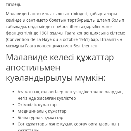
тігіледі.
Малавидегі апостиль ағылшын тіліндегі, қабырғалары
кемінде 9 сантиметр болатын төртбұрышты штамп болып
табылады, онда міндетті «Apostille» тақырыбы және
француз тілінде 1961 жылғы Гаага конвенциясына сілтеме
(Convention de La Haye du 5 octobre 1961) бар. Штамптың
мазмұны Гаага конвенциясымен белгіленген.
Малавиде келесі құжаттар
апостильмен
куәландырылуы мүмкін:
Азаматтық хал актілерінен үзінділер және олардың
негізінде жасалған куәліктер
Әкімшілік құжаттар
Медициналық құжаттар
Білім туралы құжаттар
Сот құжаттары және құқық қорғау органдарының
құжаттары