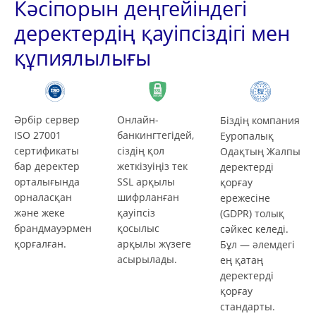
Кәсіпорын деңгейіндегі
деректердің қауіпсіздігі мен
құпиялылығы
Әрбір сервер
Онлайн-
Біздің компания
ISO 27001
банкингтегідей,
Еуропалық
сертификаты
сіздің қол
Одақтың Жалпы
бар деректер
жеткізуіңіз тек
деректерді
орталығында
SSL арқылы
қорғау
орналасқан
шифрланған
ережесіне
және жеке
қауіпсіз
(GDPR) толық
брандмауэрмен
қосылыс
сәйкес келеді.
қорғалған.
арқылы жүзеге
Бұл — әлемдегі
асырылады.
ең қатаң
деректерді
қорғау
стандарты.