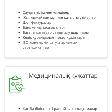
Сауда тізілімінен үзінділер
Жылжымайтын мүлікке қатысты үзінділер
Шот-фактуралар
Банк үзінді-көшірмелері
Бағалы қағаздар сатып алу шарттары
Көлік құралдарын тіркеу құжаттары
ISO және еркін сатуға арналған
сертификаттар
Медициналық құжаттар
Кәсіби біліктілікті растайтын анықтамалар