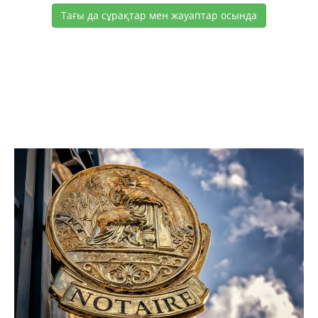
Тағы да сұрақтар мен жауаптар осында