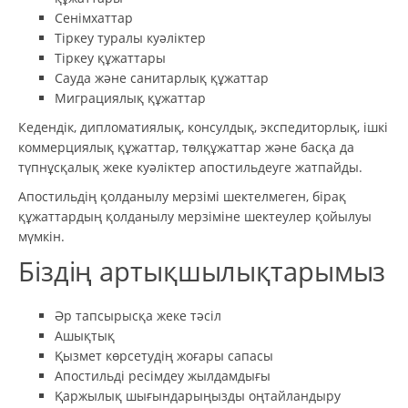
Сенімхаттар
Тіркеу туралы куәліктер
Тіркеу құжаттары
Сауда және санитарлық құжаттар
Миграциялық құжаттар
Кедендік, дипломатиялық, консулдық, экспедиторлық, ішкі
коммерциялық құжаттар, төлқұжаттар және басқа да
түпнұсқалық жеке куәліктер апостильдеуге жатпайды.
Апостильдің қолданылу мерзімі шектелмеген, бірақ
құжаттардың қолданылу мерзіміне шектеулер қойылуы
мүмкін.
Біздің артықшылықтарымыз
Әр тапсырысқа жеке тәсіл
Ашықтық
Қызмет көрсетудің жоғары сапасы
Апостильді ресімдеу жылдамдығы
Қаржылық шығындарыңызды оңтайландыру