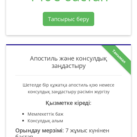
Тапсырыс беру
Танымал
Апостиль және консулдық
заңдастыру
Шетелде бір құжатқа апостиль қою немесе
консулдық заңдастыру рәсімін жүргізу
Қызметке кіреді
:
Мемлекеттік баж
Консулдық алым
Орындау мерзімі
:
7 жұмыс күнінен
бастап