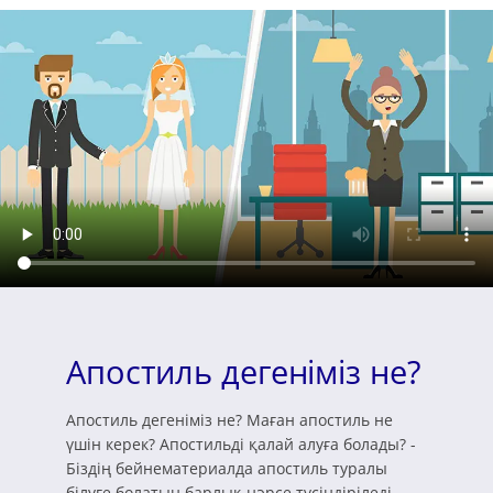
Апостиль дегеніміз не?
Апостиль дегеніміз не? Маған апостиль не
үшін керек? Апостильді қалай алуға болады? -
Біздің бейнематериалда апостиль туралы
білуге болатын барлық нәрсе түсіндіріледі.