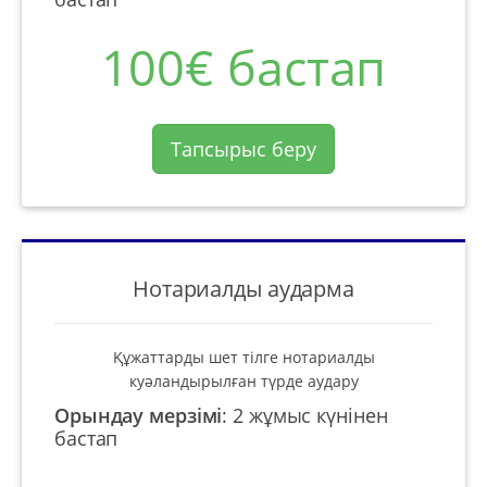
100€ бастап
Тапсырыс беру
Нотариалды аударма
Құжаттарды шет тілге нотариалды
куәландырылған түрде аудару
Орындау мерзімі
:
2 жұмыс күнінен
бастап