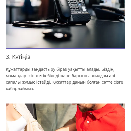
3. Күтіңіз
Құжаттарды заңдастыру біраз уақытты алады. Біздің
мамандар ісін жетік біледі және барынша жылдам әрі
сапалы жұмыс істейді. Құжаттар дайын болған сәтте сізге
хабарлаймыз.