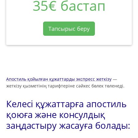
35€ бастап
Тапсырыс беру
Апостиль қойылған құжаттарды экспресс жеткізу
—
жеткізу қызметінің тарифтеріне сәйкес бөлек төленеді.
Келесі құжаттарға апостиль
қоюға және консулдық
заңдастыру жасауға болады: