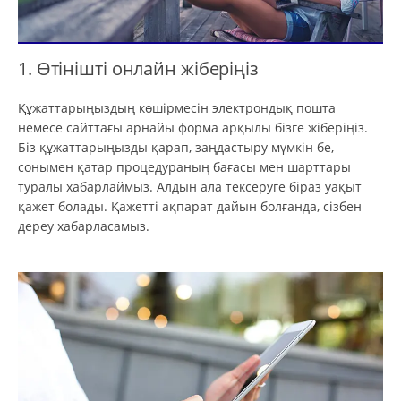
1. Өтінішті онлайн жіберіңіз
Құжаттарыңыздың көшірмесін электрондық пошта
немесе сайттағы арнайы форма арқылы бізге жіберіңіз.
Біз құжаттарыңызды қарап, заңдастыру мүмкін бе,
сонымен қатар процедураның бағасы мен шарттары
туралы хабарлаймыз. Алдын ала тексеруге біраз уақыт
қажет болады. Қажетті ақпарат дайын болғанда, сізбен
дереу хабарласамыз.