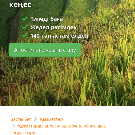
кеңес
Тиімді баға
Жедел рәсімдеу
140-тан астам елден
Апостильге ұсыныс алу
Басты бет
Қызметтер
Құжаттарды апостильдеу және консулдық
заңдастыру