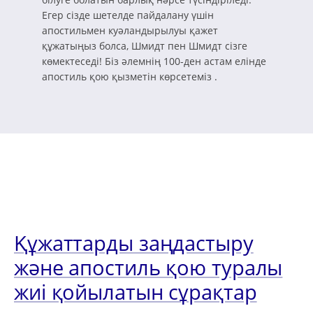
Егер сізде шетелде пайдалану үшін
апостильмен куәландырылуы қажет
құжатыңыз болса, Шмидт пен Шмидт сізге
көмектеседі! Біз әлемнің 100-ден астам елінде
апостиль қою қызметін көрсетеміз .
Құжаттарды заңдастыру
және апостиль қою туралы
жиі қойылатын сұрақтар