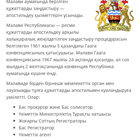
Малави аумағында берілген
құжаттарды заңдастыру —
апостильдеу қызметтерін ұсынады.
Малави Республикасы — ресми
құжаттарды апостильдеу арқылы
халықаралық жеңілдетілген заңдастыру процедурасын
белгілеген 1961 жылғы 5 қазандағы Гаага
конвенциясының қатысушысы. Малави Гаага
конвенциясына 1967 жылғы 24 ақпанда қосылды, ал сол
жылдың 2 желтоқсанында конвенция Республика
аумағында күшіне енді.
Малавиде бірден бірнеше мемлекеттік орган мен
лауазымды тұлға құжаттарды апостильмен куәландыруға
уәкілетті. Олар:
Бас прокурор және Бас солиситор
Үкіметтік Министрліктің Тұрақты хатшысы
Жоғарғы Соттың Регистраторы
Бас Регистратор
Үкіметтік агент