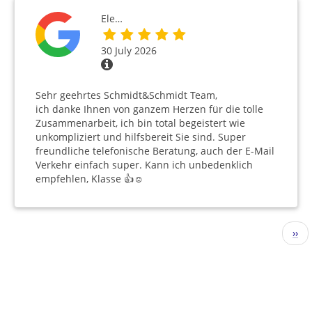
Ele…
30 July 2026
Sehr geehrtes Schmidt&Schmidt Team,
ich danke Ihnen von ganzem Herzen für die tolle
Zusammenarbeit, ich bin total begeistert wie
unkompliziert und hilfsbereit Sie sind. Super
freundliche telefonische Beratung, auch der E-Mail
Verkehr einfach super. Kann ich unbedenklich
empfehlen, Klasse 👍☺️
Pagination
Nex
››
pag