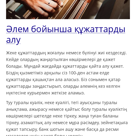
Әлем бойынша құжаттарды
алу
Жеке құжаттардың жоғалуы немесе бүлінуі жиі кездеседі.
Кейде олардың жаңартылған көшірмелері де қажет
болады. Мұндай жағдайда құжаттарды қайта алу қажет.
Біздің қызметіміз арқылы сіз 100-ден астам елде
құжаттарды қашықтан ала аласыз. Біз сонымен қатар
құжаттарды заңдастырып, оларды әлемнің кез келген
нүктесіне курьермен жеткізе аламыз.
Туу туралы куәлік, неке куәлігі, тегі ауысқаны туралы
анықтама, ажырасу немесе қайтыс болу туралы куәліктің
көшірмелері шетелде неке тіркеу, жаңа туған баланы
тіркеу, азаматтық алу немесе мұра рәсімдеу, зейнетақыға
құжат тапсыру, банк шотын ашу және басқа да ресми
мәселелер үшін қажет болуы мүмкін.