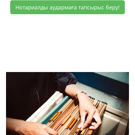
Нотариалды аудармаға тапсырыс беру!