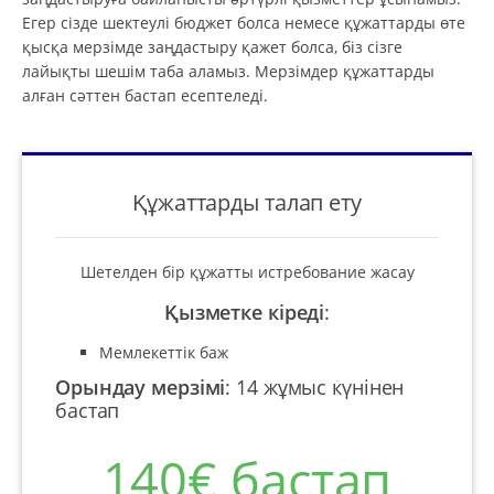
Егер сізде шектеулі бюджет болса немесе құжаттарды өте
қысқа мерзімде заңдастыру қажет болса, біз сізге
лайықты шешім таба аламыз. Мерзімдер құжаттарды
алған сәттен бастап есептеледі.
Құжаттарды талап ету
Шетелден бір құжатты истребование жасау
Қызметке кіреді
:
Мемлекеттік баж
Орындау мерзімі
:
14 жұмыс күнінен
бастап
140€ бастап