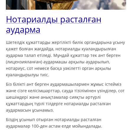
Нотариалды расталған
аударма
Шетелдік құжаттарды жергілікті билік органдарына ұсыну
қажет болған жағдайда, нотариалды куәландырылған
аударма талап етіледі. Мұндай құжаттар тек ант берген
(лицензияланған) аудармашы арқылы аударылып,
нотариус, сот немесе басқа уәкілетті орган арқылы
куәландырылуы тиіс.
Біз білікті ант берген аудармашылармен жұмыс істейміз
және сізге келісімшарттар, сауда тізілімінен үзінділер, сот
шешімдері және анықтамалар сияқты әртүрлі
құжаттардың түрлі тілдерге нотариалды расталған
аудармасын ұсынамыз.
Біздің ұсынып отырған нотариалды расталған
аудармалар 100-ден астам елде мойындалады.