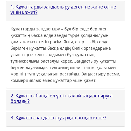
1. Құжаттарды заңдастыру деген не және ол не
үшін қажет?
Құжаттарды заңдастыру – бұл бір елде берілген
құжаттың басқа елде заңды түрде қолданылуын
қамтамасыз ететін рәсім. Яғни, егер сіз бір елде
берілген құжатты басқа елдің билік органдарына
ұсынғыңыз келсе, алдымен бұл құжаттың
түпнұсқалығы расталуы керек. Заңдастыру құжатты
берген лауазымды тұлғаның өкілеттілігін, қолы мен
мөрінің түпнұсқалығын растайды. Заңдастыру ресми,
коммерциялық емес құжаттар үшін қажет.
2. Құжатты басқа ел үшін қалай заңдастыруға
болады?
3. Құжатты заңдастыру әрқашан қажет пе?