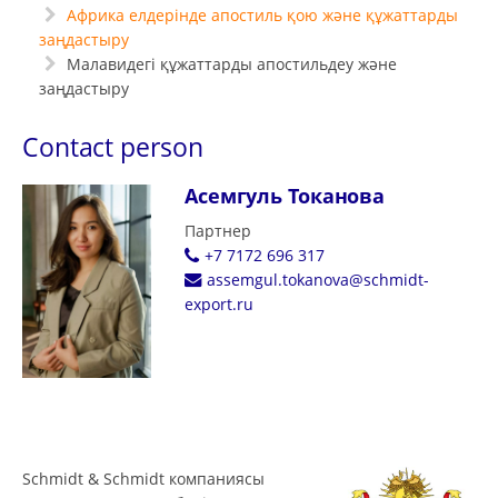
Африка елдерінде апостиль қою және құжаттарды
заңдастыру
Малавидегі құжаттарды апостильдеу және
заңдастыру
Contact person
Асемгуль Токанова
Партнер
+7 7172 696 317
assemgul.tokanova@schmidt-
export.ru
Schmidt & Schmidt компаниясы