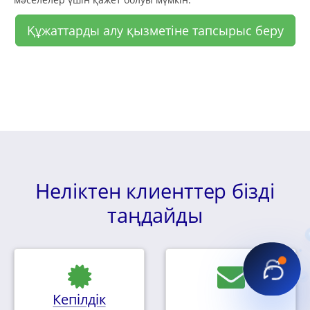
Құжаттарды алу қызметіне тапсырыс беру
Неліктен клиенттер бізді
таңдайды
Кепілдік