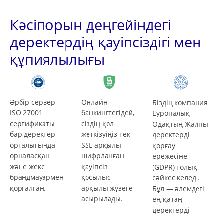
Кәсіпорын деңгейіндегі
деректердің қауіпсіздігі мен
құпиялылығы
Әрбір сервер
Онлайн-
Біздің компания
ISO 27001
банкингтегідей,
Еуропалық
сертификаты
сіздің қол
Одақтың Жалпы
бар деректер
жеткізуіңіз тек
деректерді
орталығында
SSL арқылы
қорғау
орналасқан
шифрланған
ережесіне
және жеке
қауіпсіз
(GDPR) толық
брандмауэрмен
қосылыс
сәйкес келеді.
қорғалған.
арқылы жүзеге
Бұл — әлемдегі
асырылады.
ең қатаң
деректерді