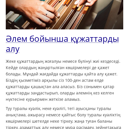
Әлем бойынша құжаттарды
алу
Жеке құжаттардың жоғалуы немесе бүлінуі жиі кездеседі.
Кейде олардың жаңартылған көшірмелері де қажет
болады. Мұндай жағдайда құжаттарды қайта алу қажет.
Біздің қызметіміз арқылы сіз 100-ден астам елде
құжаттарды қашықтан ала аласыз. Біз сонымен қатар
құжаттарды заңдастырып, оларды әлемнің кез келген
нүктесіне курьермен жеткізе аламыз.
Туу туралы куәлік, неке куәлігі, тегі ауысқаны туралы
анықтама, ажырасу немесе қайтыс болу туралы куәліктің
көшірмелері шетелде неке тіркеу, жаңа туған баланы
тіркеу, азаматтық алу немесе мұра рәсімдеу, зейнетақыға