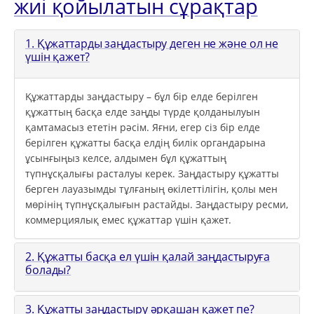
жиі қойылатын сұрақтар
1. Құжаттарды заңдастыру деген не және ол не
үшін қажет?
Құжаттарды заңдастыру – бұл бір елде берілген
құжаттың басқа елде заңды түрде қолданылуын
қамтамасыз ететін рәсім. Яғни, егер сіз бір елде
берілген құжатты басқа елдің билік органдарына
ұсынғыңыз келсе, алдымен бұл құжаттың
түпнұсқалығы расталуы керек. Заңдастыру құжатты
берген лауазымды тұлғаның өкілеттілігін, қолы мен
мөрінің түпнұсқалығын растайды. Заңдастыру ресми,
коммерциялық емес құжаттар үшін қажет.
2. Құжатты басқа ел үшін қалай заңдастыруға
болады?
3. Құжатты заңдастыру әрқашан қажет пе?