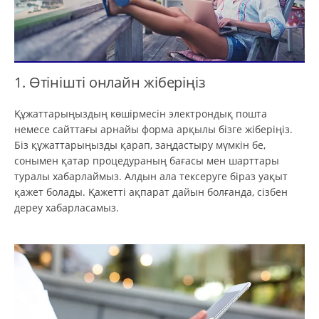
1. Өтінішті онлайн жіберіңіз
Құжаттарыңыздың көшірмесін электрондық пошта
немесе сайттағы арнайы форма арқылы бізге жіберіңіз.
Біз құжаттарыңызды қарап, заңдастыру мүмкін бе,
сонымен қатар процедураның бағасы мен шарттары
туралы хабарлаймыз. Алдын ала тексеруге біраз уақыт
қажет болады. Қажетті ақпарат дайын болғанда, сізбен
дереу хабарласамыз.