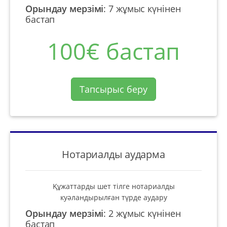
Орындау мерзімі
:
7 жұмыс күнінен
бастап
100€ бастап
Тапсырыс беру
Нотариалды аударма
Құжаттарды шет тілге нотариалды
куәландырылған түрде аудару
Орындау мерзімі
:
2 жұмыс күнінен
бастап