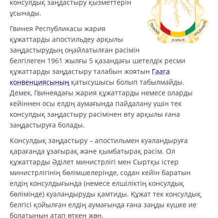
консулдық заңдастыру қызметтерін
ұсынады.
Гвинея Республикасы жария
құжаттарды апостильдеу арқылы
заңдастырудың оңайлатылған рәсімін
белгілеген 1961 жылғы 5 қазандағы шетелдік ресми
құжаттарды заңдастыру талабын жоятын
Гаага
конвенциясының
қатысушысы болып табылмайды.
Демек, Гвинеядағы жария құжаттарды немесе оларды
кейіннен осы елдің аумағында пайдалану үшін тек
консулдық заңдастыру рәсімінен өту арқылы ғана
заңдастыруға болады.
Консулдық заңдастыру – апостильмен куәландыруға
қарағанда ұзағырақ және қымбатырақ рәсім. Ол
құжаттарды Әділет министрлігі мен Сыртқы істер
министрлігінің бөлімшелерінде, содан кейін баратын
елдің консулдығында (немесе елшіліктің консулдық
бөлімінде) куәландыруды қамтиды. Құжат тек консулдық
белгісі қойылған елдің аумағында ғана заңды күшке ие
болатынын атап өткен жөн.