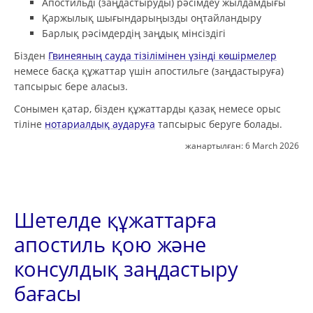
Апостильді (заңдастыруды) рәсімдеу жылдамдығы
Қаржылық шығындарыңызды оңтайландыру
Барлық рәсімдердің заңдық мінсіздігі
Бізден
Гвинеяның сауда тізілімінен үзінді көшірмелер
немесе басқа құжаттар үшін апостильге (заңдастыруға)
тапсырыс бере аласыз.
Сонымен қатар, бізден құжаттарды қазақ немесе орыс
тіліне
нотариалдық аударуға
тапсырыс беруге болады.
жанартылған:
6 March 2026
Шетелде құжаттарға
апостиль қою және
консулдық заңдастыру
бағасы