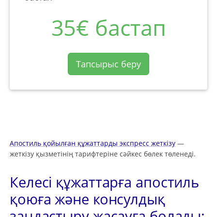
35€ бастап
Тапсырыс беру
Апостиль қойылған құжаттарды экспресс жеткізу
—
жеткізу қызметінің тарифтеріне сәйкес бөлек төленеді.
Келесі құжаттарға апостиль
қоюға және консулдық
заңдастыру жасауға болады: