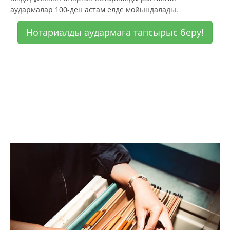
аудармалар 100-ден астам елде мойындалады.
Нотариалды аудармаға тапсырыс беру!