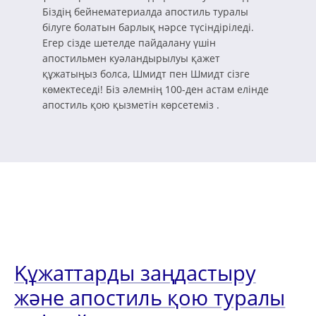
Біздің бейнематериалда апостиль туралы
білуге болатын барлық нәрсе түсіндіріледі.
Егер сізде шетелде пайдалану үшін
апостильмен куәландырылуы қажет
құжатыңыз болса, Шмидт пен Шмидт сізге
көмектеседі! Біз әлемнің 100-ден астам елінде
апостиль қою қызметін көрсетеміз .
Құжаттарды заңдастыру
және апостиль қою туралы