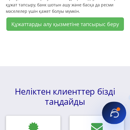
құжат тапсыру, банк шотын ашу және басқа да ресми
мәселелер үшін қажет болуы мүмкін.
Құжаттарды алу қызметіне тапсырыс беру
Неліктен клиенттер бізді
таңдайды