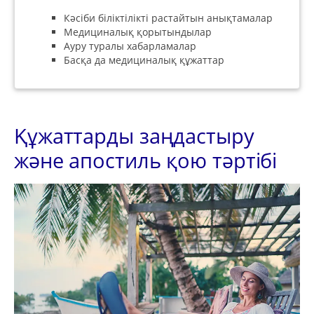
Кәсіби біліктілікті растайтын анықтамалар
Медициналық қорытындылар
Ауру туралы хабарламалар
Басқа да медициналық құжаттар
Құжаттарды заңдастыру
және апостиль қою тәртібі