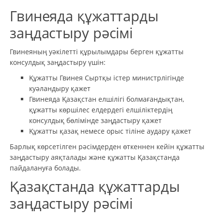
Гвинеяда құжаттарды
заңдастыру рәсімі
Гвинеяның уәкілетті құрылымдары берген құжатты
консулдық заңдастыру үшін:
Құжатты Гвинея Сыртқы істер министрлігінде
куәландыру қажет
Гвинеяда Қазақстан елшілігі болмағандықтан,
құжатты көршілес елдердегі елшіліктердің
консулдық бөлімінде заңдастыру қажет
Құжатты қазақ немесе орыс тіліне аудару қажет
Барлық көрсетілген рәсімдерден өткеннен кейін құжатты
заңдастыру аяқталады және құжатты Қазақстанда
пайдалануға болады.
Қазақстанда құжаттарды
заңдастыру рәсімі