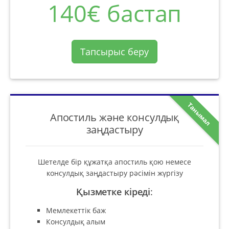
140€ бастап
Тапсырыс беру
Танымал
Апостиль және консулдық
заңдастыру
Шетелде бір құжатқа апостиль қою немесе
консулдық заңдастыру рәсімін жүргізу
Қызметке кіреді
:
Мемлекеттік баж
Консулдық алым