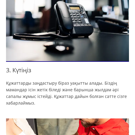
3. Күтіңіз
Құжаттарды заңдастыру біраз уақытты алады. Біздің
мамандар ісін жетік біледі және барынша жылдам әрі
сапалы жұмыс істейді. Құжаттар дайын болған сәтте сізге
хабарлаймыз.