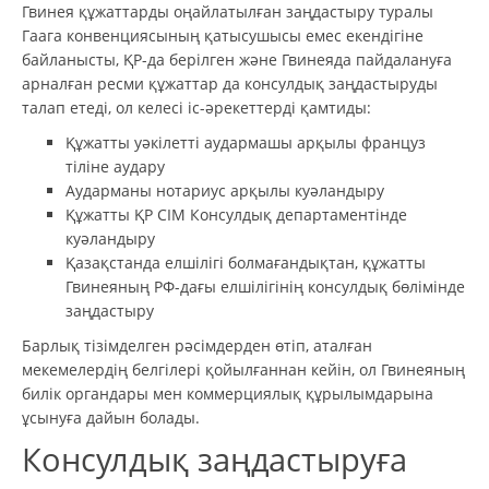
Гвинея құжаттарды оңайлатылған заңдастыру туралы
Гаага конвенциясының қатысушысы емес екендігіне
байланысты, ҚР-да берілген және Гвинеяда пайдалануға
арналған ресми құжаттар да консулдық заңдастыруды
талап етеді, ол келесі іс-әрекеттерді қамтиды:
Құжатты уәкілетті аудармашы арқылы француз
тіліне аудару
Аударманы нотариус арқылы куәландыру
Құжатты ҚР СІМ Консулдық департаментінде
куәландыру
Қазақстанда елшілігі болмағандықтан, құжатты
Гвинеяның РФ-дағы елшілігінің консулдық бөлімінде
заңдастыру
Барлық тізімделген рәсімдерден өтіп, аталған
мекемелердің белгілері қойылғаннан кейін, ол Гвинеяның
билік органдары мен коммерциялық құрылымдарына
ұсынуға дайын болады.
Консулдық заңдастыруға