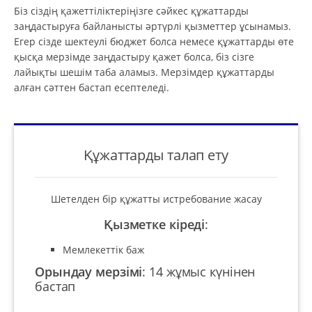
Біз сіздің қажеттіліктеріңізге сәйкес құжаттарды
заңдастыруға байланысты әртүрлі қызметтер ұсынамыз.
Егер сізде шектеулі бюджет болса немесе құжаттарды өте
қысқа мерзімде заңдастыру қажет болса, біз сізге
лайықты шешім таба аламыз. Мерзімдер құжаттарды
алған сәттен бастап есептеледі.
Құжаттарды талап ету
Шетелден бір құжатты истребование жасау
Қызметке кіреді
:
Мемлекеттік баж
Орындау мерзімі
:
14 жұмыс күнінен
бастап