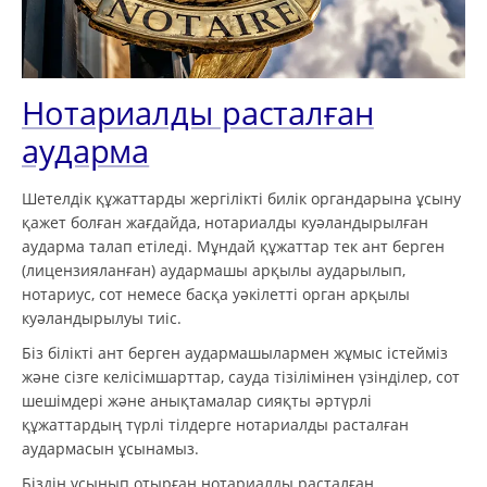
Нотариалды расталған
аударма
Шетелдік құжаттарды жергілікті билік органдарына ұсыну
қажет болған жағдайда, нотариалды куәландырылған
аударма талап етіледі. Мұндай құжаттар тек ант берген
(лицензияланған) аудармашы арқылы аударылып,
нотариус, сот немесе басқа уәкілетті орган арқылы
куәландырылуы тиіс.
Біз білікті ант берген аудармашылармен жұмыс істейміз
және сізге келісімшарттар, сауда тізілімінен үзінділер, сот
шешімдері және анықтамалар сияқты әртүрлі
құжаттардың түрлі тілдерге нотариалды расталған
аудармасын ұсынамыз.
Біздің ұсынып отырған нотариалды расталған