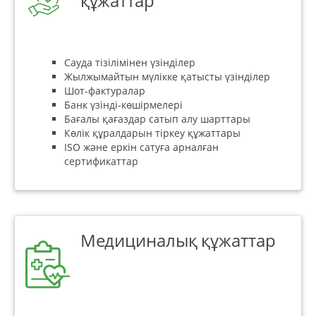
құжаттар
Сауда тізілімінен үзінділер
Жылжымайтын мүлікке қатысты үзінділер
Шот-фактуралар
Банк үзінді-көшірмелері
Бағалы қағаздар сатып алу шарттары
Көлік құралдарын тіркеу құжаттары
ISO және еркін сатуға арналған
сертификаттар
Медициналық құжаттар