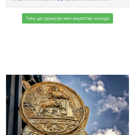
Тағы да сұрақтар мен жауаптар осында