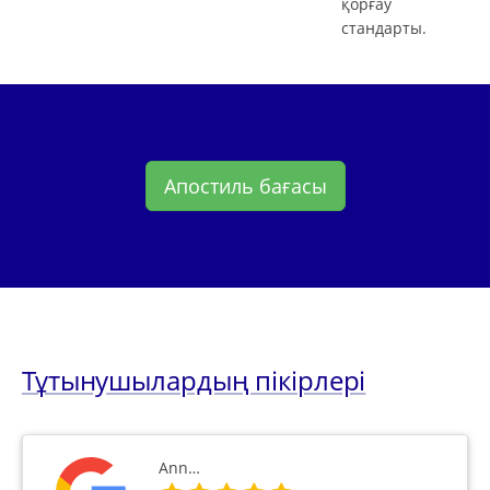
қорғау
стандарты.
Апостиль бағасы
Тұтынушылардың пікірлері
Ann…