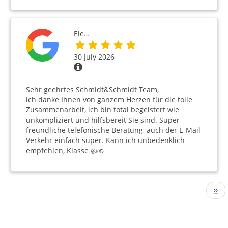
Ele…
30 July 2026
Sehr geehrtes Schmidt&Schmidt Team,
ich danke Ihnen von ganzem Herzen für die tolle
Zusammenarbeit, ich bin total begeistert wie
unkompliziert und hilfsbereit Sie sind. Super
freundliche telefonische Beratung, auch der E-Mail
Verkehr einfach super. Kann ich unbedenklich
empfehlen, Klasse 👍☺️
Pagination
Nex
››
pag