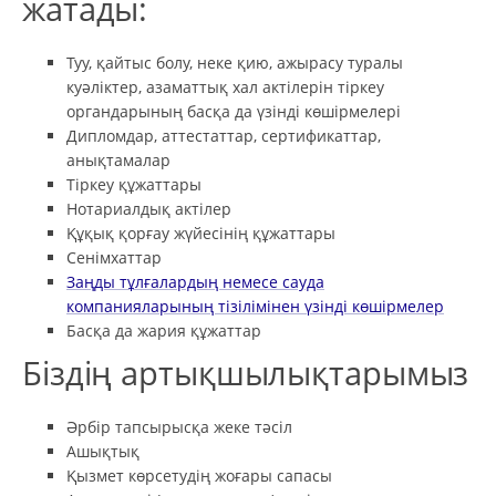
жатады:
Туу, қайтыс болу, неке қию, ажырасу туралы
куәліктер, азаматтық хал актілерін тіркеу
органдарының басқа да үзінді көшірмелері
Дипломдар, аттестаттар, сертификаттар,
анықтамалар
Тіркеу құжаттары
Нотариалдық актілер
Құқық қорғау жүйесінің құжаттары
Сенімхаттар
Заңды тұлғалардың немесе сауда
компанияларының тізілімінен үзінді көшірмелер
Басқа да жария құжаттар
Біздің артықшылықтарымыз
Әрбір тапсырысқа жеке тәсіл
Ашықтық
Қызмет көрсетудің жоғары сапасы