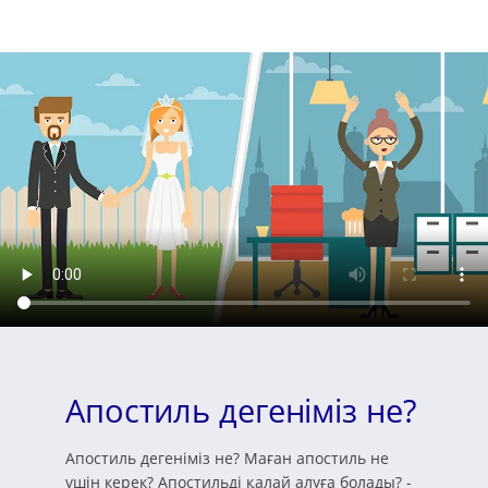
Апостиль дегеніміз не?
Апостиль дегеніміз не? Маған апостиль не
үшін керек? Апостильді қалай алуға болады? -