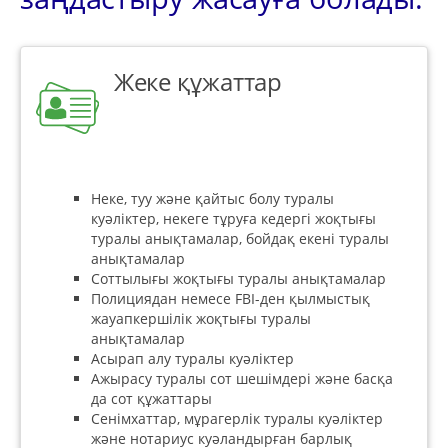
Жеке құжаттар
Неке, туу және қайтыс болу туралы
куәліктер, некеге тұруға кедергі жоқтығы
туралы анықтамалар, бойдақ екені туралы
анықтамалар
Соттылығы жоқтығы туралы анықтамалар
Полициядан немесе FBI-ден қылмыстық
жауапкершілік жоқтығы туралы
анықтамалар
Асырап алу туралы куәліктер
Ажырасу туралы сот шешімдері және басқа
да сот құжаттары
Сенімхаттар, мұрагерлік туралы куәліктер
және нотариус куәландырған барлық