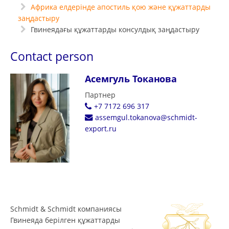
Африка елдерінде апостиль қою және құжаттарды
заңдастыру
Гвинеядағы құжаттарды консулдық заңдастыру
Contact person
Асемгуль Токанова
Партнер
+7 7172 696 317
assemgul.tokanova@schmidt-
export.ru
Schmidt & Schmidt компаниясы
Гвинеяда берілген құжаттарды