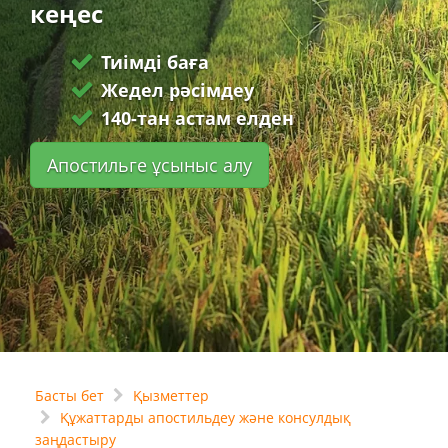
кеңес
Тиімді баға
Жедел рәсімдеу
140-тан астам елден
Апостильге ұсыныс алу
Басты бет
Қызметтер
Құжаттарды апостильдеу және консулдық
заңдастыру