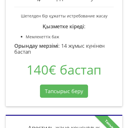
Шетелден бір құжатты истребование жасау
Қызметке кіреді
:
Мемлекеттік баж
Орындау мерзімі
:
14 жұмыс күнінен
бастап
140€ бастап
Тапсырыс беру
Танымал
Апостиль және консулдық