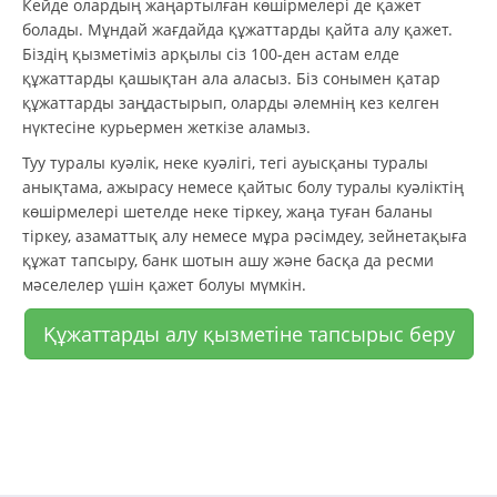
Кейде олардың жаңартылған көшірмелері де қажет
болады. Мұндай жағдайда құжаттарды қайта алу қажет.
Біздің қызметіміз арқылы сіз 100-ден астам елде
құжаттарды қашықтан ала аласыз. Біз сонымен қатар
құжаттарды заңдастырып, оларды әлемнің кез келген
нүктесіне курьермен жеткізе аламыз.
Туу туралы куәлік, неке куәлігі, тегі ауысқаны туралы
анықтама, ажырасу немесе қайтыс болу туралы куәліктің
көшірмелері шетелде неке тіркеу, жаңа туған баланы
тіркеу, азаматтық алу немесе мұра рәсімдеу, зейнетақыға
құжат тапсыру, банк шотын ашу және басқа да ресми
мәселелер үшін қажет болуы мүмкін.
Құжаттарды алу қызметіне тапсырыс беру