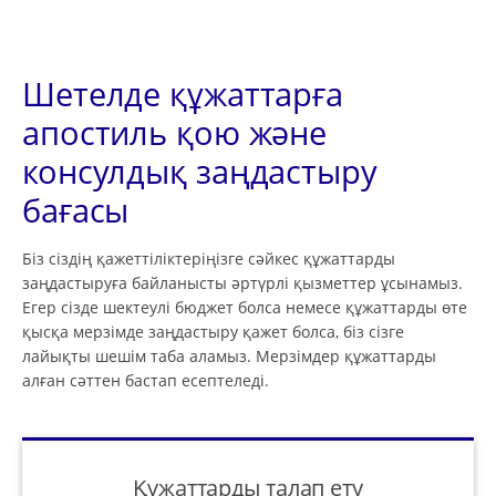
Шетелде құжаттарға
апостиль қою және
консулдық заңдастыру
бағасы
Біз сіздің қажеттіліктеріңізге сәйкес құжаттарды
заңдастыруға байланысты әртүрлі қызметтер ұсынамыз.
Егер сізде шектеулі бюджет болса немесе құжаттарды өте
қысқа мерзімде заңдастыру қажет болса, біз сізге
лайықты шешім таба аламыз. Мерзімдер құжаттарды
алған сәттен бастап есептеледі.
Құжаттарды талап ету