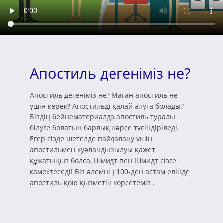
Апостиль дегеніміз не?
Апостиль дегеніміз не? Маған апостиль не
үшін керек? Апостильді қалай алуға болады? -
Біздің бейнематериалда апостиль туралы
білуге болатын барлық нәрсе түсіндіріледі.
Егер сізде шетелде пайдалану үшін
апостильмен куәландырылуы қажет
құжатыңыз болса, Шмидт пен Шмидт сізге
көмектеседі! Біз әлемнің 100-ден астам елінде
апостиль қою қызметін көрсетеміз .