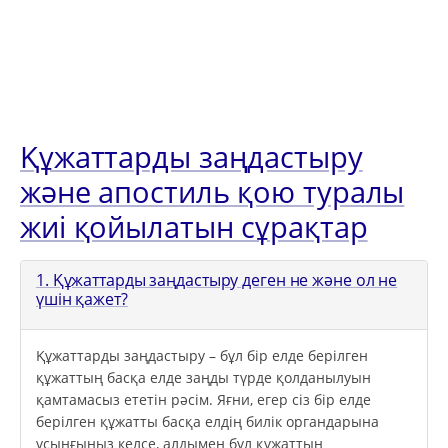
Құжаттарды заңдастыру
және апостиль қою туралы
жиі қойылатын сұрақтар
1. Құжаттарды заңдастыру деген не және ол не
үшін қажет?
Құжаттарды заңдастыру – бұл бір елде берілген
құжаттың басқа елде заңды түрде қолданылуын
қамтамасыз ететін рәсім. Яғни, егер сіз бір елде
берілген құжатты басқа елдің билік органдарына
ұсынғыңыз келсе, алдымен бұл құжаттың