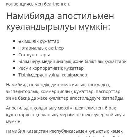
конвенциясымен белгіленген.
Намибияда апостильмен
куәландырылуы мүмкін:
Әкімшілік құжаттар
Нотариалдық актілер
Сот құжаттары
Білім беру, медициналық және біліктілік құжаттары
Ресми корпоративтік құжаттар
Тізілімдерден үзінді көшірмелер
Намибияда кедендік, дипломатиялық, консулдық,
экспедиторлық, коммерциялық құжаттар, паспорттар
және басқа да жеке куәліктер апостильдеуге жатпайды.
Апостильдің қолданылу мерзімі шектелмеген, бірақ
құжаттардың қолданылу мерзіміне шектеулер қойылуы
мүмкін.
Намибия Қазақстан Республикасымен құқықтық көмек