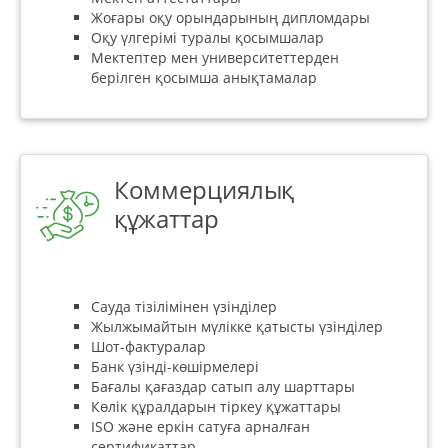
Жоғары оқу орындарының дипломдары
Оқу үлгерімі туралы қосымшалар
Мектептер мен университеттерден
берілген қосымша анықтамалар
Коммерциялық
құжаттар
Сауда тізілімінен үзінділер
Жылжымайтын мүлікке қатысты үзінділер
Шот-фактуралар
Банк үзінді-көшірмелері
Бағалы қағаздар сатып алу шарттары
Көлік құралдарын тіркеу құжаттары
ISO және еркін сатуға арналған
сертификаттар