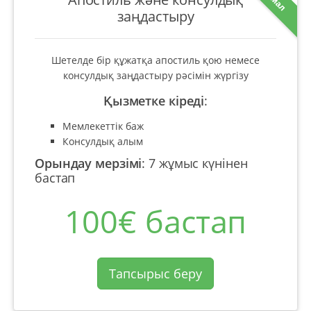
заңдастыру
Шетелде бір құжатқа апостиль қою немесе
консулдық заңдастыру рәсімін жүргізу
Қызметке кіреді
:
Мемлекеттік баж
Консулдық алым
Орындау мерзімі
:
7 жұмыс күнінен
бастап
100€ бастап
Тапсырыс беру