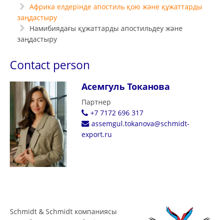
Африка елдерінде апостиль қою және құжаттарды
заңдастыру
Намибиядағы құжаттарды апостильдеу және
заңдастыру
Contact person
Асемгуль Токанова
Партнер
+7 7172 696 317
assemgul.tokanova@schmidt-
export.ru
Schmidt & Schmidt компаниясы