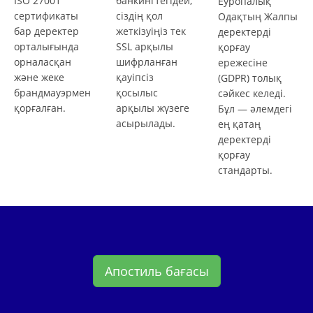
ISO 27001
банкингтегідей,
Еуропалық
сертификаты
сіздің қол
Одақтың Жалпы
бар деректер
жеткізуіңіз тек
деректерді
орталығында
SSL арқылы
қорғау
орналасқан
шифрланған
ережесіне
және жеке
қауіпсіз
(GDPR) толық
брандмауэрмен
қосылыс
сәйкес келеді.
қорғалған.
арқылы жүзеге
Бұл — әлемдегі
асырылады.
ең қатаң
деректерді
қорғау
стандарты.
Апостиль бағасы