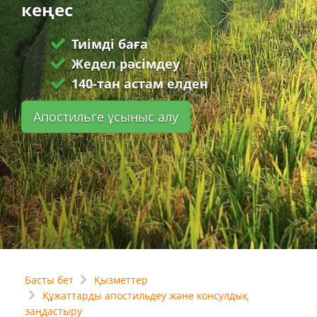
кеңес
Тиімді баға
Жедел рәсімдеу
140-тан астам елден
Апостильге ұсыныс алу
Басты бет
Қызметтер
Құжаттарды апостильдеу және консулдық
заңдастыру