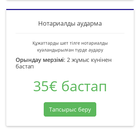
Нотариалды аударма
Құжаттарды шет тілге нотариалды
куәландырылған түрде аудару
Орындау мерзімі
:
2 жұмыс күнінен
бастап
35€ бастап
Тапсырыс беру