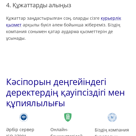
4. Құжаттарды алыңыз
Құжаттар заңдастырылған соң, оларды сізге
курьерлік
қызмет
арқылы бүкіл әлем бойынша жібереміз. Біздің
компания сонымен қатар аударма қызметтерін де
ұсынады.
Кәсіпорын деңгейіндегі
деректердің қауіпсіздігі мен
құпиялылығы
Әрбір сервер
Онлайн-
Біздің компания