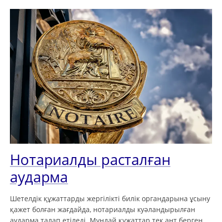
Нотариалды расталған
аударма
Шетелдік құжаттарды жергілікті билік органдарына ұсыну
қажет болған жағдайда, нотариалды куәландырылған
аударма талап етіледі. Мұндай құжаттар тек ант берген