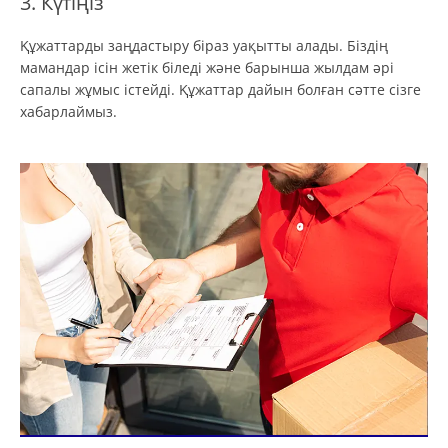
3. Күтіңіз
Құжаттарды заңдастыру біраз уақытты алады. Біздің
мамандар ісін жетік біледі және барынша жылдам әрі
сапалы жұмыс істейді. Құжаттар дайын болған сәтте сізге
хабарлаймыз.