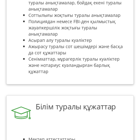
туралы анықтамалар, бойдақ екені туралы
анықтамалар
Соттылығы жоқтығы туралы анықтамалар
Полициядан немесе FBI-ден қылмыстық
жауапкершілік жоқтығы туралы
анықтамалар
Асырап алу туралы куәліктер
Ажырасу туралы сот шешімдері және басқа
да сот құжаттары
Сенімхаттар, мұрагерлік туралы куәліктер
және нотариус куәландырған барлық
құжаттар
Білім туралы құжаттар
Мектеп аттестаттары