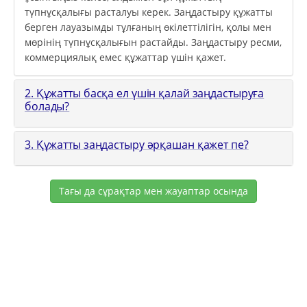
түпнұсқалығы расталуы керек. Заңдастыру құжатты
берген лауазымды тұлғаның өкілеттілігін, қолы мен
мөрінің түпнұсқалығын растайды. Заңдастыру ресми,
коммерциялық емес құжаттар үшін қажет.
2. Құжатты басқа ел үшін қалай заңдастыруға
болады?
3. Құжатты заңдастыру әрқашан қажет пе?
Тағы да сұрақтар мен жауаптар осында