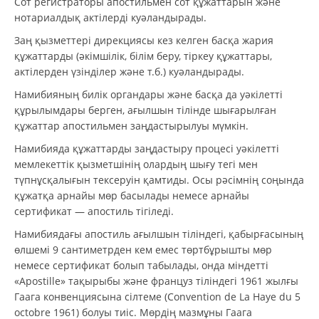
Сот регистраторы апостильмен сот құжаттарын және
нотариалдық актілерді куәландырады.
Заң қызметтері дирекциясы кез келген басқа жария
құжаттарды (әкімшілік, білім беру, тіркеу құжаттары,
актілерден үзінділер және т.б.) куәландырады.
Намибияның билік органдары және басқа да уәкілетті
құрылымдары берген, ағылшын тілінде шығарылған
құжаттар апостильмен заңдастырылуы мүмкін.
Намибияда құжаттарды заңдастыру процесі уәкілетті
мемлекеттік қызметшінің олардың шығу тегі мен
түпнұсқалығын тексеруін қамтиды. Осы рәсімнің соңында
құжатқа арнайы мөр басылады немесе арнайы
сертификат — апостиль тігіледі.
Намибиядағы апостиль ағылшын тіліндегі, қабырғасының
өлшемі 9 сантиметрден кем емес төртбұрышты мөр
немесе сертификат болып табылады, онда міндетті
«Apostille» тақырыбы және француз тіліндегі 1961 жылғы
Гаага конвенциясына сілтеме (Convention de La Haye du 5
octobre 1961) болуы тиіс. Мөрдің мазмұны Гаага