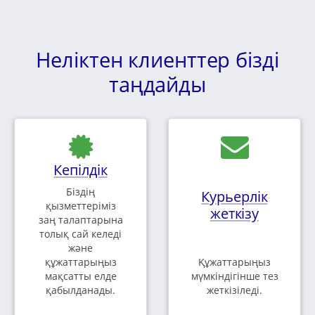
Неліктен клиенттер бізді
таңдайды
Кепілдік
Біздің
Курьерлік
қызметтеріміз
жеткізу
заң талаптарына
толық сай келеді
және
құжаттарыңыз
Құжаттарыңыз
мақсатты елде
мүмкіндігінше тез
қабылданады.
жеткізіледі.