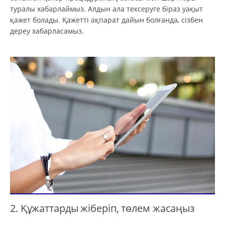
туралы хабарлаймыз. Алдын ала тексеруге біраз уақыт
қажет болады. Қажетті ақпарат дайын болғанда, сізбен
дереу хабарласамыз.
2. Құжаттарды жіберіп, төлем жасаңыз