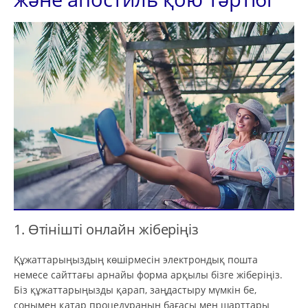
1. Өтінішті онлайн жіберіңіз
Құжаттарыңыздың көшірмесін электрондық пошта
немесе сайттағы арнайы форма арқылы бізге жіберіңіз.
Біз құжаттарыңызды қарап, заңдастыру мүмкін бе,
сонымен қатар процедураның бағасы мен шарттары