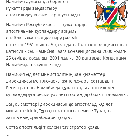
Намибия аумағында берілген
құжаттарды заңдастыру —
апостильдеу қызметтерін ұсынады.
Намибия Республикасы — құжаттарды
апостильмен куәландыру арқылы
оңайлатылған заңдастыру рәсімін
енгізген 1961 жылғы 5 қазандағы Гаага конвенциясының
қатысушысы. Намибия Гаага конвенциясына 2000 жылғы
25 сәуірде қосылды. 2001 жылғы 30 қаңтарда Конвенция
Намибияда өз күшіне енді.
Намибия Әділет министрлігінің Заң қызметтері
дирекциясы мен Жоғарғы және жоғары соттардың
Регистраторы Намибияда құжаттарды апостильмен
куәландыруға ресми уәкілетті органдар болып табылады.
Заң қызметтері дирекциясында апостильді Әділет
министрлігінің Тұрақты хатшысы немесе Тұрақты
хатшының орынбасары қояды.
Сотта апостильді тікелей Регистратор қояды.