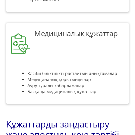
Медициналық құжаттар
Кәсіби біліктілікті растайтын анықтамалар
Медициналық қорытындылар
Ауру туралы хабарламалар
Басқа да медициналық құжаттар
Құжаттарды заңдастыру
және апостиль қою тәртібі