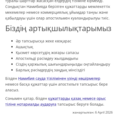
туралы шарттар жасасқан елдердің тізіміне кірмейді.
Сондықтан Намибияда берілген құжаттарды мемлекеттік
мекемелер немесе коммерциялық ұйымдар тануы және
қабылдауы үшін олар апостильмен куәландырылуы тиіс.
Біздің артықшылықтарымыз
Әр тапсырысқа жеке көзқарас
Ашықтық
Қызмет көрсетудің жоғары сапасы
Апостильді рәсімдеу жылдамдығы
Сіздің қаржылық шығындарыңызды оңтайландыру
Барлық рәсімдердің заңдық мінсіздігі
Бізден
Намибия сауда тізілімінен үзінді көшірмелер
немесе басқа құжаттар үшін апостильге тапсырыс бере
аласыз.
Сонымен қатар, бізден
құжаттарды қазақ немесе орыс
тіліне нотариалды аударуға
тапсырыс беруге болады.
жанартылған:
6 April 2026