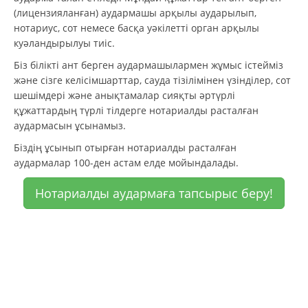
(лицензияланған) аудармашы арқылы аударылып,
нотариус, сот немесе басқа уәкілетті орган арқылы
куәландырылуы тиіс.
Біз білікті ант берген аудармашылармен жұмыс істейміз
және сізге келісімшарттар, сауда тізілімінен үзінділер, сот
шешімдері және анықтамалар сияқты әртүрлі
құжаттардың түрлі тілдерге нотариалды расталған
аудармасын ұсынамыз.
Біздің ұсынып отырған нотариалды расталған
аудармалар 100-ден астам елде мойындалады.
Нотариалды аудармаға тапсырыс беру!