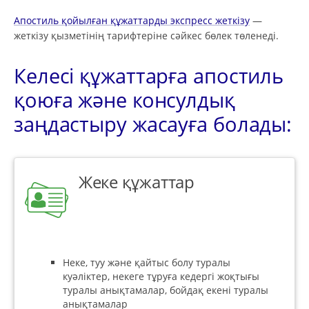
Апостиль қойылған құжаттарды экспресс жеткізу
—
жеткізу қызметінің тарифтеріне сәйкес бөлек төленеді.
Келесі құжаттарға апостиль
қоюға және консулдық
заңдастыру жасауға болады:
Жеке құжаттар
Неке, туу және қайтыс болу туралы
куәліктер, некеге тұруға кедергі жоқтығы
туралы анықтамалар, бойдақ екені туралы
анықтамалар