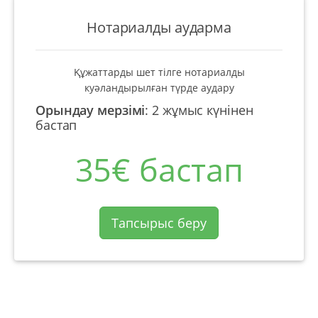
Нотариалды аударма
Құжаттарды шет тілге нотариалды
куәландырылған түрде аудару
Орындау мерзімі
:
2 жұмыс күнінен
бастап
35€ бастап
Тапсырыс беру