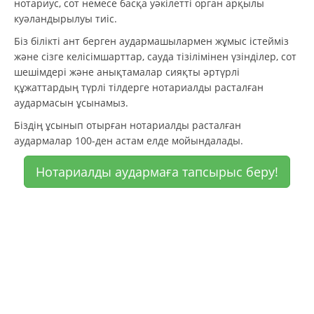
нотариус, сот немесе басқа уәкілетті орган арқылы
куәландырылуы тиіс.
Біз білікті ант берген аудармашылармен жұмыс істейміз
және сізге келісімшарттар, сауда тізілімінен үзінділер, сот
шешімдері және анықтамалар сияқты әртүрлі
құжаттардың түрлі тілдерге нотариалды расталған
аудармасын ұсынамыз.
Біздің ұсынып отырған нотариалды расталған
аудармалар 100-ден астам елде мойындалады.
Нотариалды аудармаға тапсырыс беру!