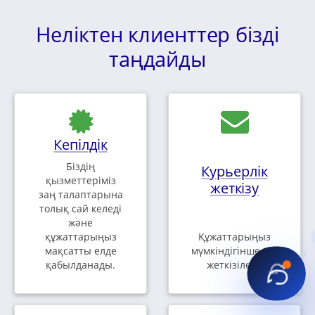
Неліктен клиенттер бізді
таңдайды
Кепілдік
Біздің
Курьерлік
қызметтеріміз
жеткізу
заң талаптарына
толық сай келеді
және
құжаттарыңыз
Құжаттарыңыз
мақсатты елде
мүмкіндігінше тез
қабылданады.
жеткізіледі.