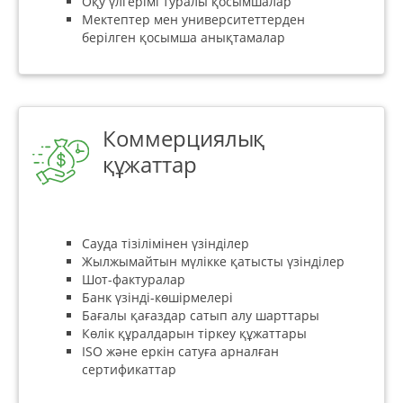
Оқу үлгерімі туралы қосымшалар
Мектептер мен университеттерден
берілген қосымша анықтамалар
Коммерциялық
құжаттар
Сауда тізілімінен үзінділер
Жылжымайтын мүлікке қатысты үзінділер
Шот-фактуралар
Банк үзінді-көшірмелері
Бағалы қағаздар сатып алу шарттары
Көлік құралдарын тіркеу құжаттары
ISO және еркін сатуға арналған
сертификаттар