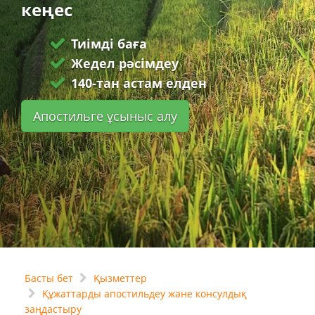
кеңес
Тиімді баға
Жедел рәсімдеу
140-тан астам елден
Апостильге ұсыныс алу
Басты бет
Қызметтер
Құжаттарды апостильдеу және консулдық
заңдастыру