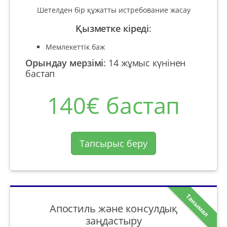
Шетелден бір құжатты истребование жасау
Қызметке кіреді
:
Мемлекеттік баж
Орындау мерзімі
:
14 жұмыс күнінен
бастап
140€ бастап
Тапсырыс беру
Танымал
Апостиль және консулдық
заңдастыру