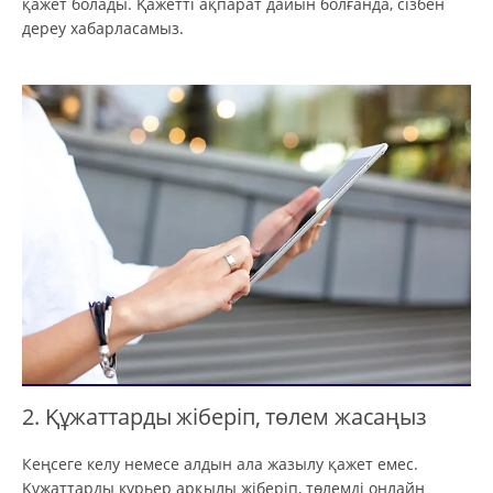
қажет болады. Қажетті ақпарат дайын болғанда, сізбен
дереу хабарласамыз.
2. Құжаттарды жіберіп, төлем жасаңыз
Кеңсеге келу немесе алдын ала жазылу қажет емес.
Құжаттарды курьер арқылы жіберіп, төлемді онлайн