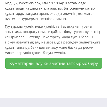
Біздің қызметіміз арқылы сіз 100-ден астам елде
құжаттарды қашықтан ала аласыз. Біз сонымен қатар
құжаттарды заңдастырып, оларды әлемнің кез келген
нүктесіне курьермен жеткізе аламыз.
Туу туралы куәлік, неке куәлігі, тегі ауысқаны туралы
анықтама, ажырасу немесе қайтыс болу туралы куәліктің
көшірмелері шетелде неке тіркеу, жаңа туған баланы
тіркеу, азаматтық алу немесе мұра рәсімдеу, зейнетақыға
құжат тапсыру, банк шотын ашу және басқа да ресми
мәселелер үшін қажет болуы мүмкін.
Құжаттарды алу қызметіне тапсырыс беру