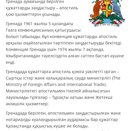
Гренада аумағында берілген
құжаттарды заңдастыру – апостиль
қою қызметтерін ұсынады.
Гренада 1961 жылғы 5 қазандағы
Гаага конвенциясының қатысушысы
болып табылады, бұл конвенция құжаттарды апостиль
арқылы оңайлатылған тәртіппен заңдастыруды бекітеді.
Конвенция Гренада үшін 1974 жылғы 7 ақпанда,
Ұлыбританиядан тәуелсіздігін алған сәттен бастап күшіне
енді.
Гренадада құжаттарға апостиль қоюға уәкілетті орган –
Сыртқы істер және халықаралық сауда министрлігі (The
Ministry of Foreign Affairs and International Trade).
Министрліктегі апостильмен тікелей айналысатын
лауазымды тұлғалар – Тұрақты хатшы және Жетекші
әкімшілік қызметкер.
Гренадада берілген, апостильмен заңдастырылған және
нотариалды куәландырылған аудармасы бар құжаттар
Қазақстанда құқықтық күшке ие болады.