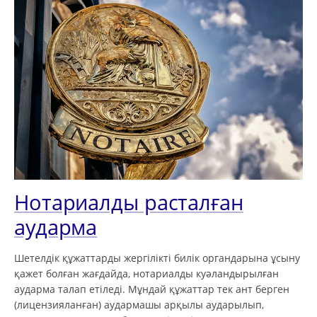
Нотариалды расталған
аударма
Шетелдік құжаттарды жергілікті билік органдарына ұсыну
қажет болған жағдайда, нотариалды куәландырылған
аударма талап етіледі. Мұндай құжаттар тек ант берген
(лицензияланған) аудармашы арқылы аударылып,