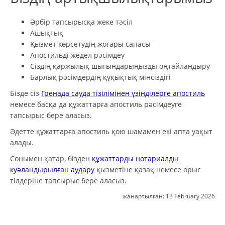
Әрбір тапсырысқа жеке тәсіл
Ашықтық
Қызмет көрсетудің жоғары сапасы
Апостильді жедел рәсімдеу
Сіздің қаржылық шығындарыңызды оңтайландыру
Барлық рәсімдердің құқықтық мінсіздігі
Бізде сіз
Гренада сауда тізілімінен үзінділерге апостиль
немесе басқа да құжаттарға апостиль рәсімдеуге
тапсырыс бере аласыз.
Әдетте құжаттарға апостиль қою шамамен екі апта уақыт
алады.
Сонымен қатар, бізден
құжаттарды нотариалды
куәландырылған аудару
қызметіне қазақ немесе орыс
тілдеріне тапсырыс бере аласыз.
жанартылған:
13 February 2026