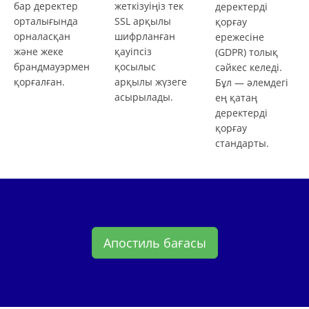
бар деректер
жеткізуіңіз тек
деректерді
орталығында
SSL арқылы
қорғау
орналасқан
шифрланған
ережесіне
және жеке
қауіпсіз
(GDPR) толық
брандмауэрмен
қосылыс
сәйкес келеді.
қорғалған.
арқылы жүзеге
Бұл — әлемдегі
асырылады.
ең қатаң
деректерді
қорғау
стандарты.
Апостиль бағасы