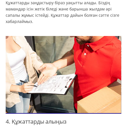
Құжаттарды заңдастыру біраз уақытты алады. Біздің
мамандар ісін жетік біледі және барынша жылдам әрі
сапалы жұмыс істейді. Құжаттар дайын болған сәтте сізге
хабарлаймыз.
4. Құжаттарды алыңыз