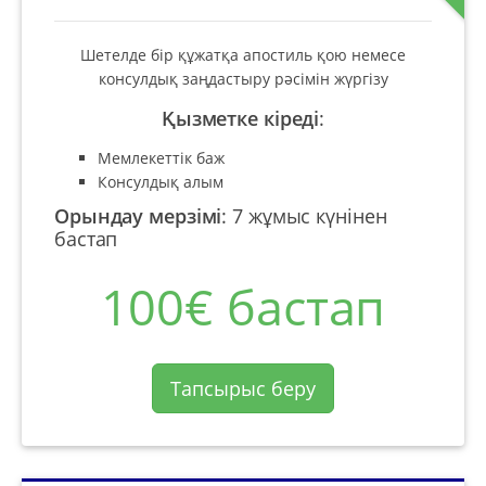
Шетелде бір құжатқа апостиль қою немесе
консулдық заңдастыру рәсімін жүргізу
Қызметке кіреді
:
Мемлекеттік баж
Консулдық алым
Орындау мерзімі
:
7 жұмыс күнінен
бастап
100€ бастап
Тапсырыс беру