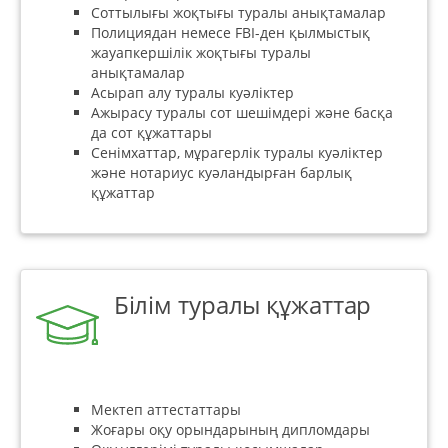
Соттылығы жоқтығы туралы анықтамалар
Полициядан немесе FBI-ден қылмыстық
жауапкершілік жоқтығы туралы
анықтамалар
Асырап алу туралы куәліктер
Ажырасу туралы сот шешімдері және басқа
да сот құжаттары
Сенімхаттар, мұрагерлік туралы куәліктер
және нотариус куәландырған барлық
құжаттар
Білім туралы құжаттар
Мектеп аттестаттары
Жоғары оқу орындарының дипломдары