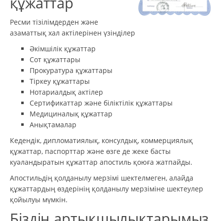
құжаттар
Ресми тізілімдерден және
азаматтық хал актілерінен үзінділер
Әкімшілік құжаттар
Сот құжаттары
Прокуратура құжаттары
Тіркеу құжаттары
Нотариалдық актілер
Сертификаттар және біліктілік құжаттары
Медициналық құжаттар
Анықтамалар
Кедендік, дипломатиялық, консулдық, коммерциялық
құжаттар, паспорттар және өзге де жеке басты
куәландыратын құжаттар апостиль қоюға жатпайды.
Апостильдің қолданылу мерзімі шектелмеген, алайда
құжаттардың өздерінің қолданылу мерзіміне шектеулер
қойылуы мүмкін.
Біздің артықшылықтарымыз