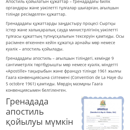
Апостиль қойылатын құжаттар – Гренададағы билік
органдары және уәкілетті тұлғалар шығарған, ағылшын
тілінде ресімделген құжаттар.
Гренададағы құжаттарды заңдастыру процесі Сыртқы
істер және халықаралық сауда министрлігінің уәкілетті
тұлғасы құжаттың түпнұсқалығын тексеруін қамтиды. Осы
рәсімнен өткеннен кейін құжатқа арнайы мөр немесе
куәлік – апостиль қойылады.
Гренададағы апостиль – ағылшын тіліндегі, кемінде 9
сантиметрлік төртбұрышты мөр немесе куәлік, міндетті
«Apostille» тақырыбын және француз тілінде 1961 жылғы
Гаага конвенциясына сілтемені (Convention de La Haye du
5 octobre 1961) қамтиды. Мөрдің мазмұны Гаага
конвенциясымен белгіленген.
Гренадада
апостиль
қойылуы мүмкін