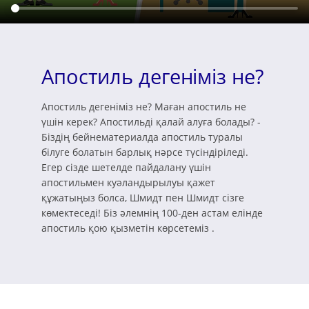
Апостиль дегеніміз не?
Апостиль дегеніміз не? Маған апостиль не
үшін керек? Апостильді қалай алуға болады? -
Біздің бейнематериалда апостиль туралы
білуге болатын барлық нәрсе түсіндіріледі.
Егер сізде шетелде пайдалану үшін
апостильмен куәландырылуы қажет
құжатыңыз болса, Шмидт пен Шмидт сізге
көмектеседі! Біз әлемнің 100-ден астам елінде
апостиль қою қызметін көрсетеміз .