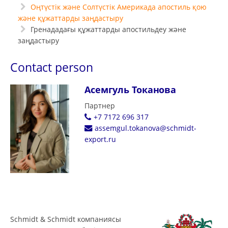
Оңтүстік және Солтүстік Америкада апостиль қою
және құжаттарды заңдастыру
Гренададағы құжаттарды апостильдеу және
заңдастыру
Contact person
Асемгуль Токанова
Партнер
+7 7172 696 317
assemgul.tokanova@schmidt-
export.ru
Schmidt & Schmidt компаниясы