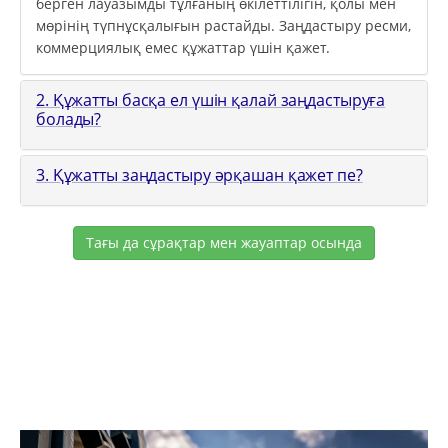
берген лауазымды тұлғаның өкілеттілігін, қолы мен
мөрінің түпнұсқалығын растайды. Заңдастыру ресми,
коммерциялық емес құжаттар үшін қажет.
2. Құжатты басқа ел үшін қалай заңдастыруға
болады?
3. Құжатты заңдастыру әрқашан қажет пе?
Тағы да сұрақтар мен жауаптар осында