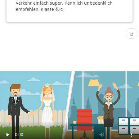
Verkehr einfach super. Kann ich unbedenklich
empfehlen, Klasse 👍☺️
Pagination
Nex
››
pag