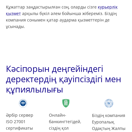
Құжаттар заңдастырылған соң, оларды сізге
курьерлік
қызмет
арқылы бүкіл әлем бойынша жібереміз. Біздің
компания сонымен қатар аударма қызметтерін де
ұсынады.
Кәсіпорын деңгейіндегі
деректердің қауіпсіздігі мен
құпиялылығы
Әрбір сервер
Онлайн-
Біздің компания
ISO 27001
банкингтегідей,
Еуропалық
сертификаты
сіздің қол
Одақтың Жалпы