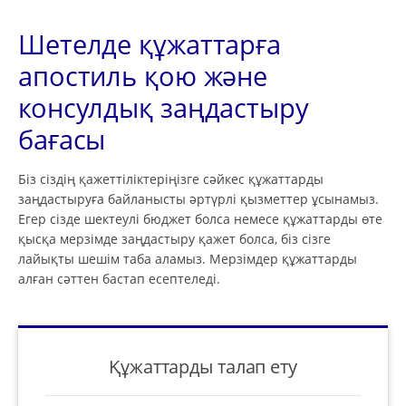
Шетелде құжаттарға
апостиль қою және
консулдық заңдастыру
бағасы
Біз сіздің қажеттіліктеріңізге сәйкес құжаттарды
заңдастыруға байланысты әртүрлі қызметтер ұсынамыз.
Егер сізде шектеулі бюджет болса немесе құжаттарды өте
қысқа мерзімде заңдастыру қажет болса, біз сізге
лайықты шешім таба аламыз. Мерзімдер құжаттарды
алған сәттен бастап есептеледі.
Құжаттарды талап ету