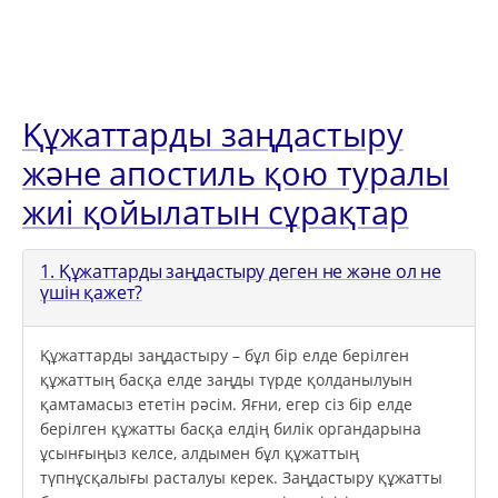
Құжаттарды заңдастыру
және апостиль қою туралы
жиі қойылатын сұрақтар
1. Құжаттарды заңдастыру деген не және ол не
үшін қажет?
Құжаттарды заңдастыру – бұл бір елде берілген
құжаттың басқа елде заңды түрде қолданылуын
қамтамасыз ететін рәсім. Яғни, егер сіз бір елде
берілген құжатты басқа елдің билік органдарына
ұсынғыңыз келсе, алдымен бұл құжаттың
түпнұсқалығы расталуы керек. Заңдастыру құжатты