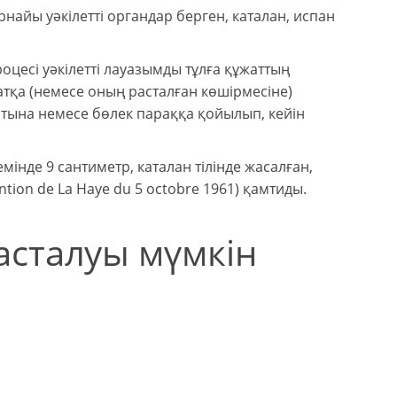
найы уәкілетті органдар берген, каталан, испан
цесі уәкілетті лауазымды тұлға құжаттың
тқа (немесе оның расталған көшірмесіне)
ртына немесе бөлек параққа қойылып, кейін
нде 9 сантиметр, каталан тілінде жасалған,
ntion de La Haye du 5 octobre 1961) қамтиды.
асталуы мүмкін