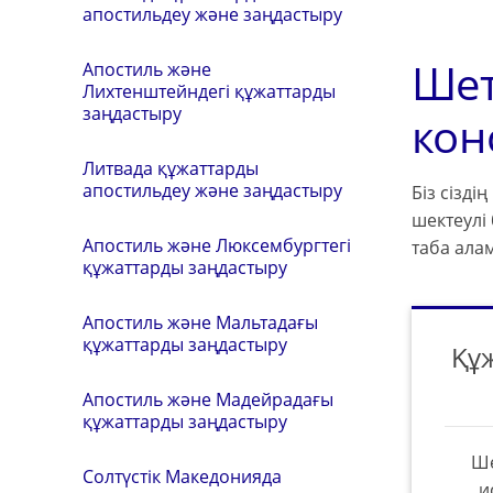
апостильдеу және заңдастыру
Шет
Апостиль және
Лихтенштейндегі құжаттарды
заңдастыру
кон
Литвада құжаттарды
апостильдеу және заңдастыру
Біз сізді
шектеулі
Апостиль және Люксембургтегі
таба алам
құжаттарды заңдастыру
Апостиль және Мальтадағы
құжаттарды заңдастыру
Құ
Апостиль және Мадейрадағы
құжаттарды заңдастыру
Ше
Солтүстік Македонияда
и