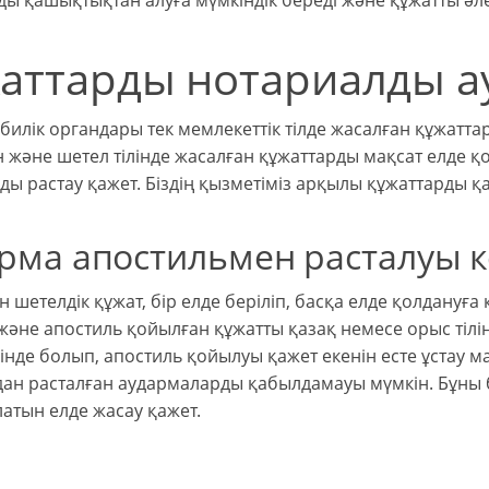
ы қашықтықтан алуға мүмкіндік береді және құжатты әлем
аттарды нотариалды а
 билік органдары тек мемлекеттік тілде жасалған құжат
н және шетел тілінде жасалған құжаттарды мақсат елде 
ды растау қажет. Біздің қызметіміз арқылы құжаттарды қ
рма апостильмен расталуы к
н шетелдік құжат, бір елде беріліп, басқа елде қолдануғ
және апостиль қойылған құжатты қазақ немесе орыс тілін
інде болып, апостиль қойылуы қажет екенін есте ұстау 
ан расталған аудармаларды қабылдамауы мүмкін. Бұны 
атын елде жасау қажет.