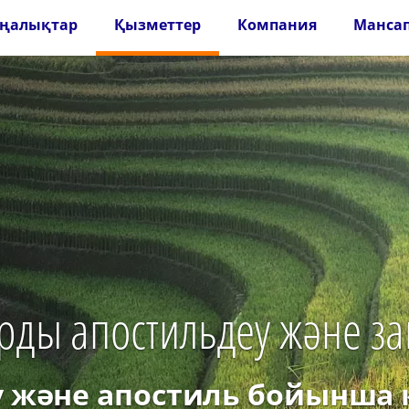
ңалықтар
Қызметтер
Компания
Манса
рды апостильдеу және з
 және апостиль бойынша 