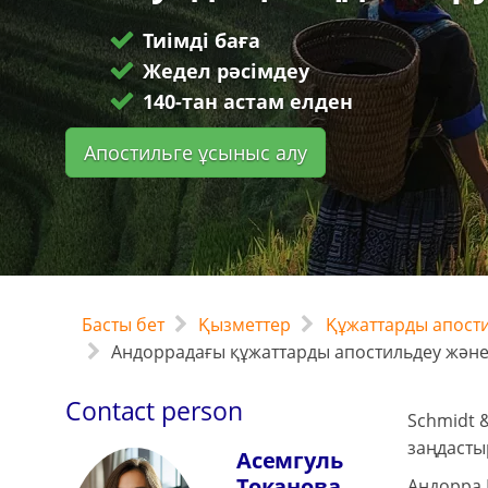
Тиімді баға
Жедел рәсімдеу
140-тан астам елден
Апостильге ұсыныс алу
Басты бет
Қызметтер
Құжаттарды апости
Андоррадағы құжаттарды апостильдеу және
Contact person
Schmidt 
заңдасты
Асемгуль
Токанова
Андорра К