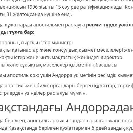
нвенциясын 1996 жылғы 15 сәуірде ратификациялады. К
ғы 31 желтоқсанда күшіне енді.
а құжаттарды апостильмен растауға
ресми түрде уәкіл
ды тұлға бар
:
орраның сыртқы істер министрі
ақты қатынастар және консулдық қызмет мәселелері жөні
ақты істер және ынтымақтастық жөніндегі директор
пы және құқықтық мәселелер қызметінің басшысы
ды апостиль қою үшін Андорра үкіметінің рәсімдік қызме
 апостильмен билік органдары берген құжаттар, сертифик
стрлерден үзінділер расталуы мүмкін.
ақстандағы Андоррада
а берілген, апостиль арқылы заңдастырылған және нота
нда Қазақстанда берілген құжаттармен бірдей заңдық күш