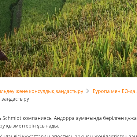
льдеу және консулдық заңдастыру
Еуропа мен ЕО-да
 заңдастыру
& Schmidt компаниясы Андорра аумағында берілген құж
ру қызметтерін ұсынады.
нязьдігі құжаттарды апостиль арқылы жеңілдетілген заңд