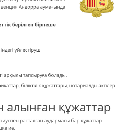
онвенция Андорра аумағында
еттік берілген бірнеше
ндегі үйлестіруші
ті арқылы тапсыруға болады.
аттар, біліктілік құжаттары, нотариалды актілер
н алынған құжаттар
риуспен расталған аудармасы бар құжаттар
ке ие.