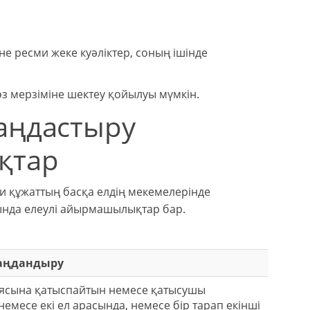
е ресми жеке куәліктер, соның ішінде
өз мерзіміне шектеу қойылуы мүмкін.
аңдастыру
қтар
ми құжаттың басқа елдің мекемелерінде
нда елеулі айырмашылықтар бар.
аңдандыру
иясына қатыспайтын немесе қатысушы
 немесе екі ел арасында, немесе бір тарап екінші