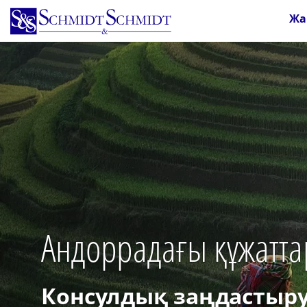
Skip
Жа
to
main
content
Андоррадағы құжатта
Консулдық заңдастыру