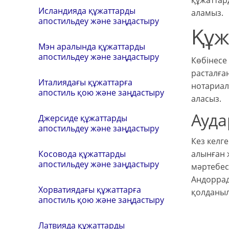
құжаттард
Исландияда құжаттарды
аламыз.
апостильдеу және заңдастыру
Құж
Мэн аралында құжаттарды
апостильдеу және заңдастыру
Көбінесе
расталға
Италиядағы құжаттарға
нотариал
апостиль қою және заңдастыру
аласыз.
Ауда
Джерсиде құжаттарды
апостильдеу және заңдастыру
Кез келге
алынған 
Косовода құжаттарды
апостильдеу және заңдастыру
мәртебес
Андоррад
Хорватиядағы құжаттарға
қолданыл
апостиль қою және заңдастыру
Латвияда құжаттарды