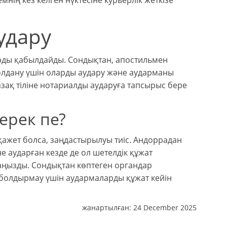
нің кез келген нүктесіне курьерлік жеткізе
удару
тарды қабылдайды. Сондықтан, апостильмен
қолдану үшін оларды аудару және аударманы
азақ тіліне нотариалды аударуға тапсырыс бере
ерек пе?
а қажет болса, заңдастырылуы тиіс. Андоррадан
е аударған кезде де ол шетелдік құжат
маңызды. Сондықтан көптеген органдар
болдырмау үшін аудармаларды құжат кейін
жанартылған:
24 December 2025