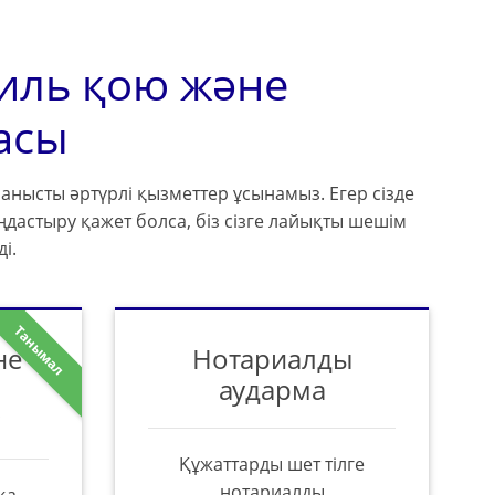
иль қою және
асы
йланысты әртүрлі қызметтер ұсынамыз. Егер сізде
дастыру қажет болса, біз сізге лайықты шешім
і.
Танымал
не
Нотариалды
аударма
Құжаттарды шет тілге
нотариалды