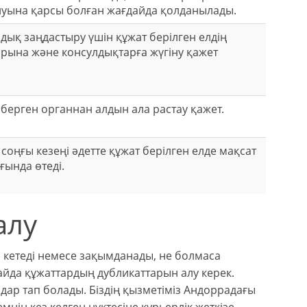
уына қарсы болған жағдайда қолданылады.
дық заңдастыру үшін құжат берілген елдің
арына және консулдықтарға жүгіну қажет
 берген органнан алдын ала растау қажет.
оңғы кезеңі әдетте құжат берілген елде мақсат
ғында өтеді.
алу
п кетеді немесе зақымданады, не болмаса
айда құжаттардың дубликаттарын алу керек.
ар тап болады. Біздің қызметіміз Андоррадағы