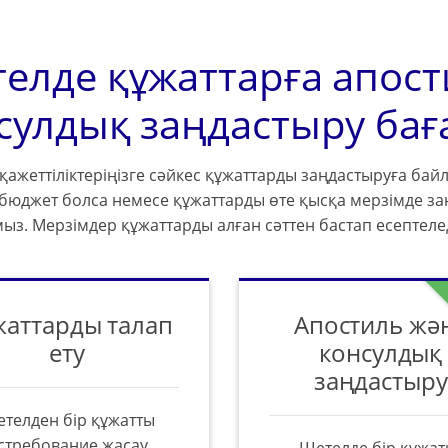
елде құжаттарға апост
сулдық заңдастыру бағ
ң қажеттіліктеріңізге сәйкес құжаттарды заңдастыруға ба
 бюджет болса немесе құжаттарды өте қысқа мерзімде заң
ыз. Мерзімдер құжаттарды алған сәттен бастап есептелед
жаттарды талап
Апостиль жә
ету
консулдық
заңдастыру
телден бір құжатты
стребование жасау