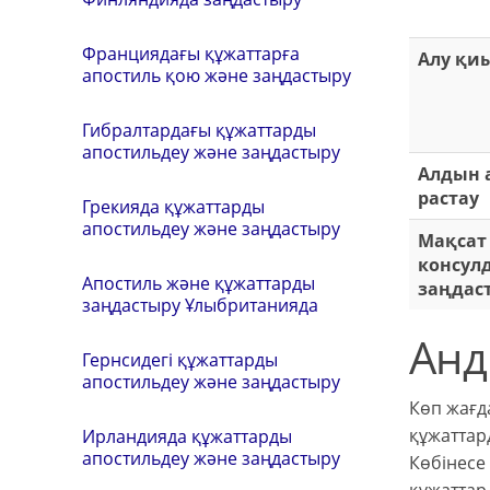
Франциядағы құжаттарға
Алу қи
апостиль қою және заңдастыру
Гибралтардағы құжаттарды
апостильдеу және заңдастыру
Алдын 
растау
Грекияда құжаттарды
апостильдеу және заңдастыру
Мақсат 
консул
Апостиль және құжаттарды
заңдас
заңдастыру Ұлыбританияда
Анд
Гернсидегі құжаттарды
апостильдеу және заңдастыру
Көп жағд
құжаттар
Ирландияда құжаттарды
апостильдеу және заңдастыру
Көбінесе