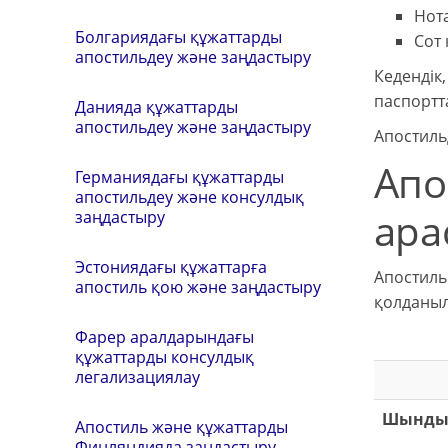
Нот
Болгариядағы құжаттарды
Сот
апостильдеу және заңдастыру
Кедендік
паспортт
Данияда құжаттарды
апостильдеу және заңдастыру
Апостиль
Апо
Германиядағы құжаттарды
апостильдеу және консулдық
ара
заңдастыру
Эстониядағы құжаттарға
Апостиль
апостиль қою және заңдастыру
қолданыл
Фарер аралдарындағы
құжаттарды консулдық
легализациялау
Шынды
Апостиль және құжаттарды
Финляндияда заңдастыру