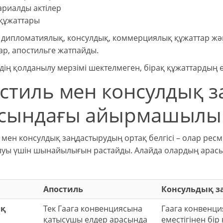
ариалды актілер
 құжаттары
, дипломатиялық, консулдық, коммерциялық құжаттар жән
ар, апостильге жатпайды.
дің қолданылу мерзімі шектелмеген, бірақ құжаттардың 
стиль мен консулдық з
сындағы айырмашылы
 мен консулдық заңдастырудың ортақ белгісі – олар рес
уы үшін шынайылығын растайды. Алайда олардың арасы
Апостиль
Консульдық з
қ
Тек Гаага конвенциясына
Гаага конвенц
қатысушы елдер арасында
еместігінен бір