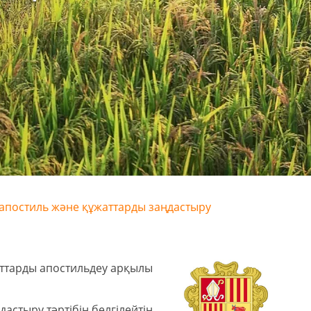
 апостиль және құжаттарды заңдастыру
аттарды апостильдеу арқылы
астыру тәртібін белгілейтін