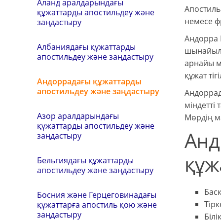
Аланд аралдарындағы
Апостильм
құжаттарды апостильдеу және
немесе фр
заңдастыру
Андорра 
Албаниядағы құжаттарды
шынайылы
апостильдеу және заңдастыру
арнайы м
құжат тігі
Андоррадағы құжаттарды
апостильдеу және заңдастыру
Андоррад
міндетті 
Азор аралдарындағы
Мөрдің м
құжаттарды апостильдеу және
Анд
заңдастыру
құж
Бельгиядағы құжаттарды
апостильдеу және заңдастыру
Бас
Босния және Герцеговинадағы
Тірк
құжаттарға апостиль қою және
заңдастыру
Білі