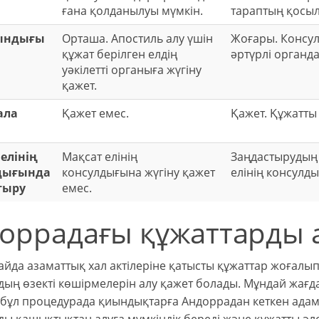
ғана қолданылуы мүмкін.
тараптың қосыл
ындығы
Орташа. Апостиль алу үшін
Жоғары. Консул
құжат берілген елдің
әртүрлі органд
уәкілетті органыға жүгіну
қажет.
ала
Қажет емес.
Қажет. Құжатты
елінің
Мақсат елінің
Заңдастырудың с
дығында
консулдығына жүгіну қажет
елінің консулды
тыру
емес.
оррадағы құжаттарды 
айда азаматтық хал актілеріне қатысты құжаттар жоғалы
дың өзекті көшірмелерін алу қажет болады. Мұндай жағд
 бұл процедурада қиындықтарға Андоррадан кеткен адамд