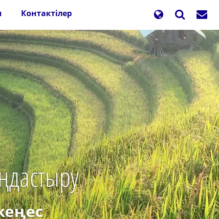
п
Контактілер
аңдастыру
кеңес