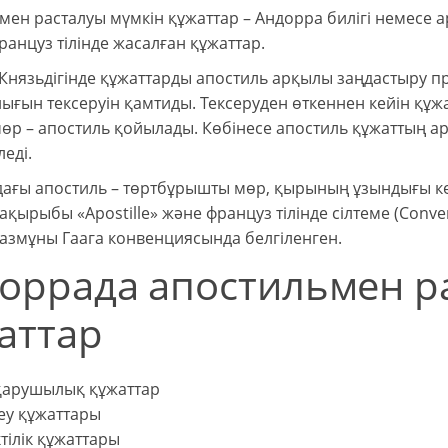
ен расталуы мүмкін құжаттар – Андорра билігі немесе ар
анцуз тілінде жасалған құжаттар.
Князьдігінде құжаттарды апостиль арқылы заңдастыру про
ғын тексеруін қамтиды. Тексеруден өткеннен кейін құжа
өр – апостиль қойылады. Көбінесе апостиль құжаттың а
леді.
ағы апостиль – төртбұрышты мөр, қырының ұзындығы кемі
тақырыбы «Apostille» және француз тілінде сілтеме (Conve
азмұны Гаага конвенциясында белгіленген.
оррада апостильмен р
аттар
қарушылық құжаттар
еу құжаттары
ктілік құжаттары