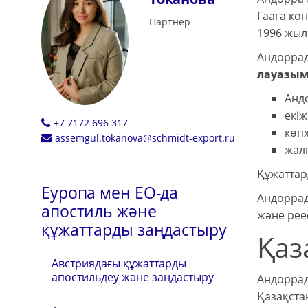
Гаага ко
Партнер
1996 жыл
Андоррад
лауазым
Анд
екіж
+7 7172 696 317
көпж
assemgul.tokanova@schmidt-export.ru
жал
Құжаттар
Еуропа мен ЕО-да
Андоррада
апостиль және
және рее
құжаттарды заңдастыру
Қаз
Австриядағы құжаттарды
апостильдеу және заңдастыру
Андоррад
Қазақста