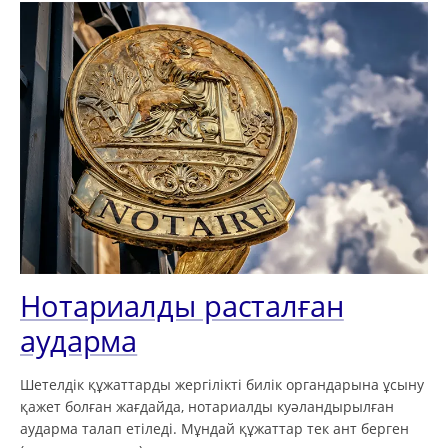
Нотариалды расталған
аударма
Шетелдік құжаттарды жергілікті билік органдарына ұсыну
қажет болған жағдайда, нотариалды куәландырылған
аударма талап етіледі. Мұндай құжаттар тек ант берген