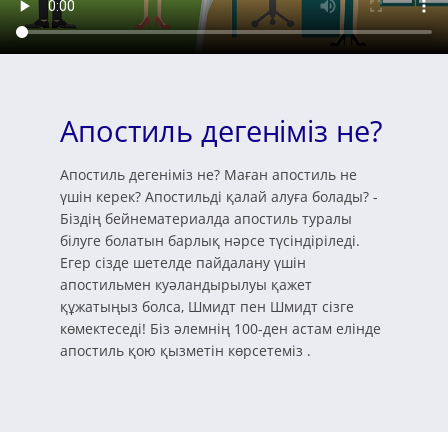
Апостиль дегеніміз не?
Апостиль дегеніміз не? Маған апостиль не
үшін керек? Апостильді қалай алуға болады? -
Біздің бейнематериалда апостиль туралы
білуге болатын барлық нәрсе түсіндіріледі.
Егер сізде шетелде пайдалану үшін
апостильмен куәландырылуы қажет
құжатыңыз болса, Шмидт пен Шмидт сізге
көмектеседі! Біз әлемнің 100-ден астам елінде
апостиль қою қызметін көрсетеміз .