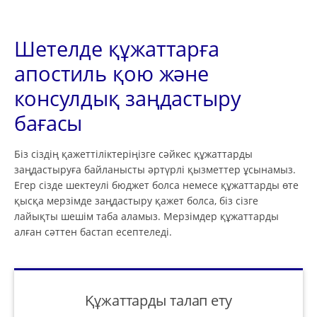
Шетелде құжаттарға
апостиль қою және
консулдық заңдастыру
бағасы
Біз сіздің қажеттіліктеріңізге сәйкес құжаттарды
заңдастыруға байланысты әртүрлі қызметтер ұсынамыз.
Егер сізде шектеулі бюджет болса немесе құжаттарды өте
қысқа мерзімде заңдастыру қажет болса, біз сізге
лайықты шешім таба аламыз. Мерзімдер құжаттарды
алған сәттен бастап есептеледі.
Құжаттарды талап ету