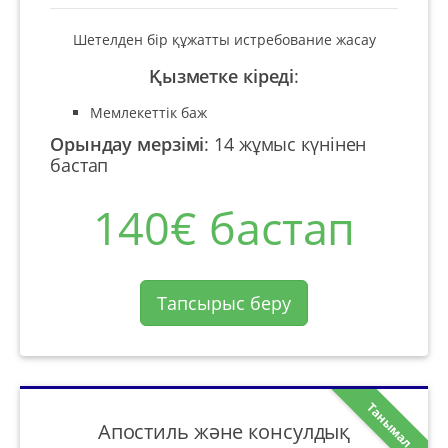
Шетелден бір құжатты истребование жасау
Қызметке кіреді
:
Мемлекеттік баж
Орындау мерзімі
:
14 жұмыс күнінен
бастап
140€ бастап
Тапсырыс беру
Танымал
Апостиль және консулдық