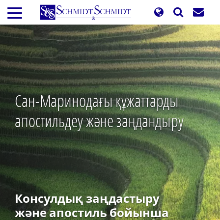
Skip
to
main
content
Сан-Маринодағы құжаттарды
апостильдеу және заңдандыру
Консулдық заңдастыру
және апостиль бойынша