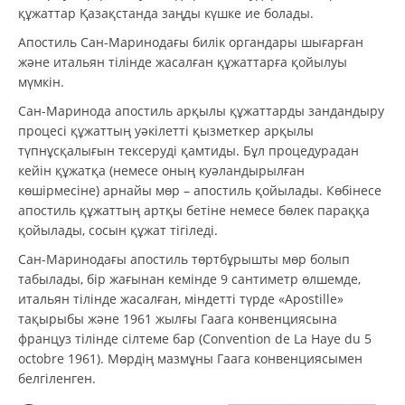
құжаттар Қазақстанда заңды күшке ие болады.
Апостиль Сан-Маринодағы билік органдары шығарған
және итальян тілінде жасалған құжаттарға қойылуы
мүмкін.
Сан-Маринода апостиль арқылы құжаттарды зандандыру
процесі құжаттың уәкілетті қызметкер арқылы
түпнұсқалығын тексеруді қамтиды. Бұл процедурадан
кейін құжатқа (немесе оның куәландырылған
көшірмесіне) арнайы мөр – апостиль қойылады. Көбінесе
апостиль құжаттың артқы бетіне немесе бөлек параққа
қойылады, сосын құжат тігіледі.
Сан-Маринодағы апостиль төртбұрышты мөр болып
табылады, бір жағынан кемінде 9 сантиметр өлшемде,
итальян тілінде жасалған, міндетті түрде «Apostille»
тақырыбы және 1961 жылғы Гаага конвенциясына
француз тілінде сілтеме бар (Convention de La Haye du 5
octobre 1961). Мөрдің мазмұны Гаага конвенциясымен
белгіленген.