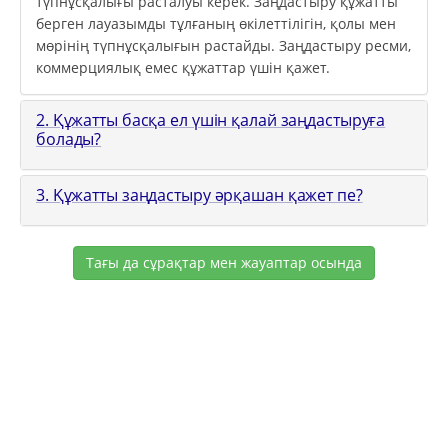
түпнұсқалығы расталуы керек. Заңдастыру құжатты
берген лауазымды тұлғаның өкілеттілігін, қолы мен
мөрінің түпнұсқалығын растайды. Заңдастыру ресми,
коммерциялық емес құжаттар үшін қажет.
2. Құжатты басқа ел үшін қалай заңдастыруға
болады?
3. Құжатты заңдастыру әрқашан қажет пе?
Тағы да сұрақтар мен жауаптар осында