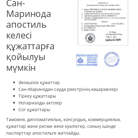
Сан-
Маринода
апостиль
келесі
құжаттарға
қойылуы
мүмкін
Әкімшілік құжаттар
Сан-Маринодан сауда реестрінің көшірмелері
Тіркеу құжаттары
Нотариалды актілер
Сот құжаттары
Таможня, дипломатиялық, консулдық, коммерциялық
құжаттар және ресми жеке куәліктер, соның ішінде
паспорттар апостильге жатпайды.