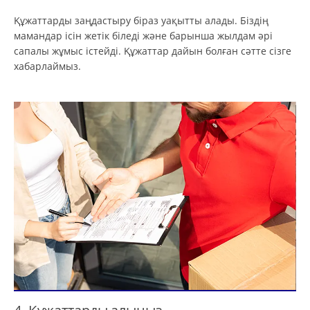
Құжаттарды заңдастыру біраз уақытты алады. Біздің
мамандар ісін жетік біледі және барынша жылдам әрі
сапалы жұмыс істейді. Құжаттар дайын болған сәтте сізге
хабарлаймыз.
4. Құжаттарды алыңыз