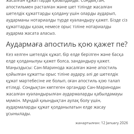
жасалған құжаттарды қабылдайды. Сондықтан,
апостильмен расталған және шет тілінде жасалған
шетелдік құжаттарды қолдану үшін оларды аударып,
аударманы нотариалды түрде куәландыру қажет. Бізде сіз
құжаттарды қазақ немесе орыс тіліне нотариалды
аударма жасата аласыз.
Аудармаға апостиль қою қажет пе?
Кез келген шетелдік құжат, бір елде берілген және басқа
елде қолданылуы қажет болса, зандандыру қажет.
Маңыздысы: Сан-Маринода жасалған және апостиль
қойылған құжатты орыс тіліне аудару, әлі де шетелдік
құжат мәртебесіне ие болып, оған апостиль қою талап
етіледі. Сондықтан көптеген органдар Сан-Маринодан
жасалған куәландырылған аудармаларды қабылдамауы
мүмкін. Мұндай қиындықтан аулақ болу үшін,
аудармаларды құжат қолданылатын елде жасау
ұсынылады.
жанартылған:
12 January 2026