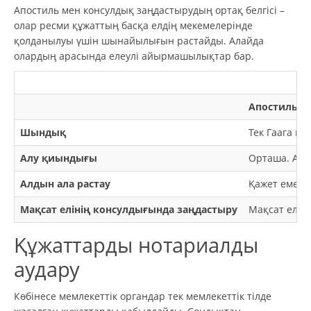
Апостиль мен консулдық заңдастырудың ортақ белгісі –
олар ресми құжаттың басқа елдің мекемелерінде
қолданылуы үшін шынайылығын растайды. Алайда
олардың арасында елеулі айырмашылықтар бар.
Апостиль
Шындық
Тек Гаага к
Алу қиындығы
Орташа. Апос
Алдын ала растау
Қажет емес.
Мақсат елінің консулдығында заңдастыру
Мақсат еліні
Құжаттарды нотариалды
аудару
Көбінесе мемлекеттік органдар тек мемлекеттік тілде