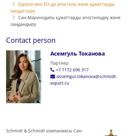
Еуропа мен ЕО-да апостиль және құжаттарды
заңдастыру
Сан-Маринодағы құжаттарды апостильдеу және
заңдандыру
Contact person
Асемгуль Токанова
Партнер
+7 7172 696 317
assemgul.tokanova@schmidt-
export.ru
Schmidt & Schmidt компаниясы Сан-