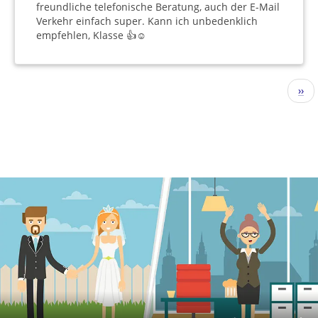
freundliche telefonische Beratung, auch der E-Mail
Verkehr einfach super. Kann ich unbedenklich
empfehlen, Klasse 👍☺️
Pagination
Nex
››
pag