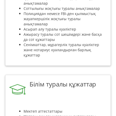
анықтамалар
Соттылығы жоқтығы туралы анықтамалар
Полициядан немесе FBI-ден қылмыстық
жауапкершілік жоқтығы туралы
анықтамалар
Асырап алу туралы куәліктер
Ажырасу туралы сот шешімдері және басқа
да сот құжаттары
Сенімхаттар, мұрагерлік туралы куәліктер
және нотариус куәландырған барлық
құжаттар
Білім туралы құжаттар
Мектеп аттестаттары