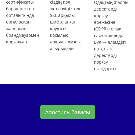
сертификаты
сіздің қол
Одақтың Жалпы
бар деректер
жеткізуіңіз тек
деректерді
орталығында
SSL арқылы
қорғау
орналасқан
шифрланған
ережесіне
және жеке
қауіпсіз
(GDPR) толық
брандмауэрмен
қосылыс
сәйкес келеді.
қорғалған.
арқылы жүзеге
Бұл — әлемдегі
асырылады.
ең қатаң
деректерді
қорғау
стандарты.
Апостиль бағасы