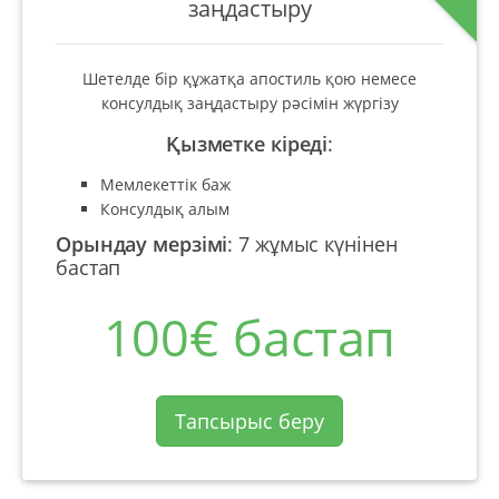
заңдастыру
Шетелде бір құжатқа апостиль қою немесе
консулдық заңдастыру рәсімін жүргізу
Қызметке кіреді
:
Мемлекеттік баж
Консулдық алым
Орындау мерзімі
:
7 жұмыс күнінен
бастап
100€ бастап
Тапсырыс беру