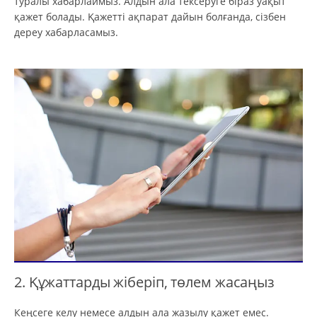
туралы хабарлаймыз. Алдын ала тексеруге біраз уақыт
қажет болады. Қажетті ақпарат дайын болғанда, сізбен
дереу хабарласамыз.
2. Құжаттарды жіберіп, төлем жасаңыз
Кеңсеге келу немесе алдын ала жазылу қажет емес.