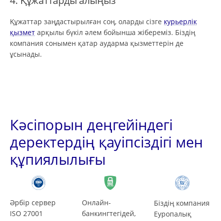
Құжаттар заңдастырылған соң, оларды сізге
курьерлік
қызмет
арқылы бүкіл әлем бойынша жібереміз. Біздің
компания сонымен қатар аударма қызметтерін де
ұсынады.
Кәсіпорын деңгейіндегі
деректердің қауіпсіздігі мен
құпиялылығы
Әрбір сервер
Онлайн-
Біздің компания
ISO 27001
банкингтегідей,
Еуропалық