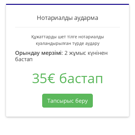
Нотариалды аударма
Құжаттарды шет тілге нотариалды
куәландырылған түрде аудару
Орындау мерзімі
:
2 жұмыс күнінен
бастап
35€ бастап
Тапсырыс беру