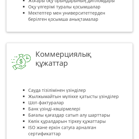
Жоғары оқу орындарының дипломдары
Оқу үлгерімі туралы қосымшалар
Мектептер мен университеттерден
берілген қосымша анықтамалар
Коммерциялық
құжаттар
Сауда тізілімінен үзінділер
Жылжымайтын мүлікке қатысты үзінділер
Шот-фактуралар
Банк үзінді-көшірмелері
Бағалы қағаздар сатып алу шарттары
Көлік құралдарын тіркеу құжаттары
ISO және еркін сатуға арналған
сертификаттар