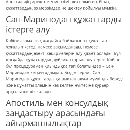
Апостильдің әрекет ету мерзімі шектелмеген, бірақ
құжаттардың өз мерзімдеріне шектеу қойылуы мүмкін.
Сан-Маринодан құжаттарды
істерге алу
Көбіне азаматтық жағдайға байланысты құжаттар
жоғалып кетеді немесе зақымданады, немесе
құжаттардың өзекті көшірмелерін алу қажет болады. Бұл
жағдайда құжаттардың дубликаттарын алу керек. Көбіне
бұл процедурамен қиындыққа тап болатындар – Сан-
Маринодан кеткен адамдар. Біздің сервис Сан-
Маринодан құжаттарды қашықтан алуға мүмкіндік береді
және құжатты әлемнің кез келген нүктесіне курьер
арқылы жеткізе алады.
Апостиль мен консулдық
заңдастыру арасындағы
айырмашылықтар