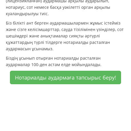
(лицензияланған) аудармашы арқылы аударылып,
нотариус, сот немесе басқа уәкілетті орган арқылы
куәландырылуы тиіс.
Біз білікті ант берген аудармашылармен жұмыс істейміз
және сізге келісімшарттар, сауда тізілімінен үзінділер, сот
шешімдері және анықтамалар сияқты әртүрлі
құжаттардың түрлі тілдерге нотариалды расталған
аудармасын ұсынамыз.
Біздің ұсынып отырған нотариалды расталған
аудармалар 100-ден астам елде мойындалады.
Нотариалды аудармаға тапсырыс беру!