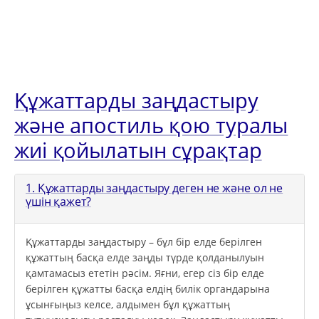
Құжаттарды заңдастыру
және апостиль қою туралы
жиі қойылатын сұрақтар
1. Құжаттарды заңдастыру деген не және ол не
үшін қажет?
Құжаттарды заңдастыру – бұл бір елде берілген
құжаттың басқа елде заңды түрде қолданылуын
қамтамасыз ететін рәсім. Яғни, егер сіз бір елде
берілген құжатты басқа елдің билік органдарына
ұсынғыңыз келсе, алдымен бұл құжаттың