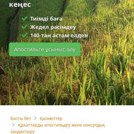
кеңес
Тиімді баға
Жедел рәсімдеу
140-тан астам елден
Апостильге ұсыныс алу
Басты бет
Қызметтер
Құжаттарды апостильдеу және консулдық
заңдастыру