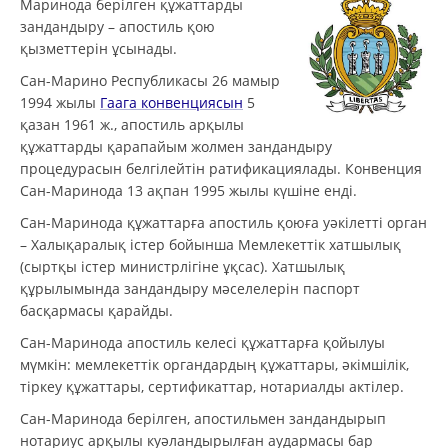
Маринода берілген құжаттарды
зандандыру – апостиль қою
қызметтерін ұсынады.
Сан-Марино Республикасы 26 мамыр
1994 жылы
Гаага конвенциясын
5
қазан 1961 ж., апостиль арқылы
құжаттарды қарапайым жолмен зандандыру
процедурасын белгілейтін ратификациялады. Конвенция
Сан-Маринода 13 ақпан 1995 жылы күшіне енді.
Сан-Маринода құжаттарға апостиль қоюға уәкілетті орган
– Халықаралық істер бойынша Мемлекеттік хатшылық
(сыртқы істер министрлігіне ұқсас). Хатшылық
құрылымында зандандыру мәселелерін паспорт
басқармасы қарайды.
Сан-Маринода апостиль келесі құжаттарға қойылуы
мүмкін: мемлекеттік органдардың құжаттары, әкімшілік,
тіркеу құжаттары, сертификаттар, нотариалды актілер.
Сан-Маринода берілген, апостильмен зандандырып
нотариус арқылы куәландырылған аудармасы бар