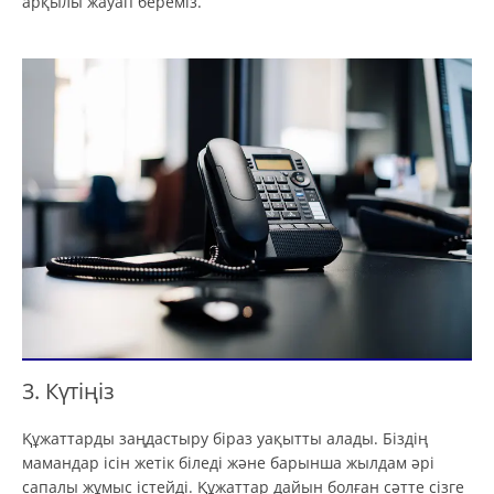
арқылы жауап береміз.
3. Күтіңіз
Құжаттарды заңдастыру біраз уақытты алады. Біздің
мамандар ісін жетік біледі және барынша жылдам әрі
сапалы жұмыс істейді. Құжаттар дайын болған сәтте сізге