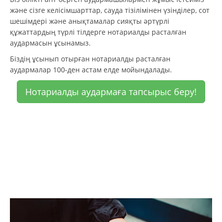
және сізге келісімшарттар, сауда тізілімінен үзінділер, сот
шешімдері және анықтамалар сияқты әртүрлі
құжаттардың түрлі тілдерге нотариалды расталған
аудармасын ұсынамыз.
Біздің ұсынып отырған нотариалды расталған
аудармалар 100-ден астам елде мойындалады.
Нотариалды аудармаға тапсырыс беру!