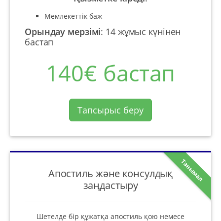
Мемлекеттік баж
Орындау мерзімі
:
14 жұмыс күнінен
бастап
140€ бастап
Тапсырыс беру
Танымал
Апостиль және консулдық
заңдастыру
Шетелде бір құжатқа апостиль қою немесе