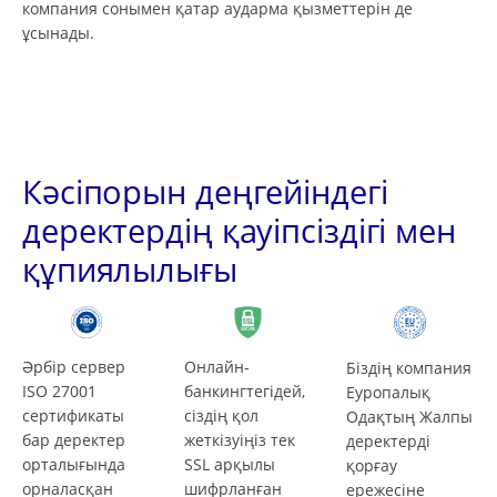
компания сонымен қатар аударма қызметтерін де
ұсынады.
Кәсіпорын деңгейіндегі
деректердің қауіпсіздігі мен
құпиялылығы
Әрбір сервер
Онлайн-
Біздің компания
ISO 27001
банкингтегідей,
Еуропалық
сертификаты
сіздің қол
Одақтың Жалпы
бар деректер
жеткізуіңіз тек
деректерді
орталығында
SSL арқылы
қорғау
орналасқан
шифрланған
ережесіне