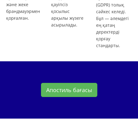
және жеке
қауіпсіз
(GDPR) толық
брандмауэрмен
қосылыс
сәйкес келеді.
қорғалған.
арқылы жүзеге
Бұл — әлемдегі
асырылады.
ең қатаң
деректерді
қорғау
стандарты.
Апостиль бағасы