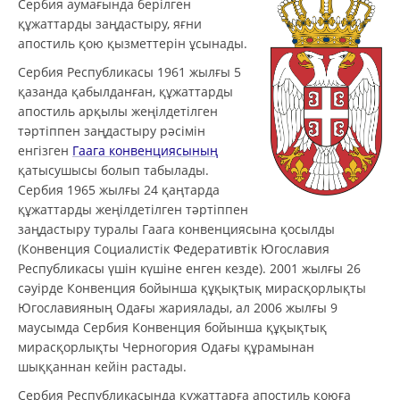
Сербия аумағында берілген
құжаттарды заңдастыру, яғни
апостиль қою қызметтерін ұсынады.
Сербия Республикасы 1961 жылғы 5
қазанда қабылданған, құжаттарды
апостиль арқылы жеңілдетілген
тәртіппен заңдастыру рәсімін
енгізген
Гаага конвенциясының
қатысушысы болып табылады.
Сербия 1965 жылғы 24 қаңтарда
құжаттарды жеңілдетілген тәртіппен
заңдастыру туралы Гаага конвенциясына қосылды
(Конвенция Социалистік Федеративтік Югославия
Республикасы үшін күшіне енген кезде). 2001 жылғы 26
сәуірде Конвенция бойынша құқықтық мирасқорлықты
Югославияның Одағы жариялады, ал 2006 жылғы 9
маусымда Сербия Конвенция бойынша құқықтық
мирасқорлықты Черногория Одағы құрамынан
шыққаннан кейін растады.
Сербия Республикасында құжаттарға апостиль қоюға