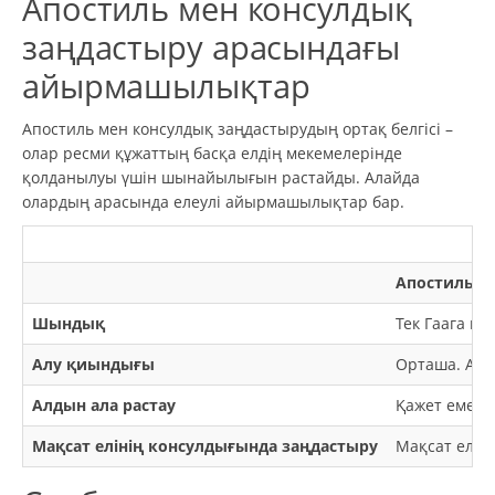
Апостиль мен консулдық
заңдастыру арасындағы
айырмашылықтар
Апостиль мен консулдық заңдастырудың ортақ белгісі –
олар ресми құжаттың басқа елдің мекемелерінде
қолданылуы үшін шынайылығын растайды. Алайда
олардың арасында елеулі айырмашылықтар бар.
Апостиль
Шындық
Тек Гаага к
Алу қиындығы
Орташа. Апос
Алдын ала растау
Қажет емес.
Мақсат елінің консулдығында заңдастыру
Мақсат еліні