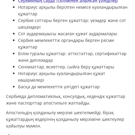
Сербияның сауда тізілімінен алынған үзінділер
Нотариус арқылы берілген немесе куәландырылған
құжаттар
Сербия соттары берген құжаттар: үкімдер және сот
шешімдері
Сот аудармашысы жасаған құжат аудармалары
Сербия мемлекеттік органдары берген ресми
құжаттар
Білім туралы құжаттар: аттестаттар, сертификаттар
және дипломдар
Сенімхаттар, өсиеттер, сыйға беру құжаттары
Нотариус арқылы куәландырылған құжат
көшірмелері
Басқа да мемлекеттік үлгідегі құжаттар
Сербияда дипломатиялық, консулдық, кедендік құжаттар
және паспорттар апостильге жатпайды.
Апостильдің қолданылу мерзімі шектелмейді, бірақ
құжаттардың өздерінің қолданылу мерзіміне шектеулер
қойылуы мүмкін.