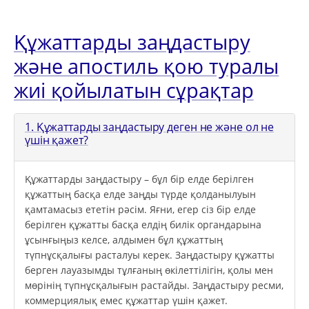
Құжаттарды заңдастыру
және апостиль қою туралы
жиі қойылатын сұрақтар
1. Құжаттарды заңдастыру деген не және ол не
үшін қажет?
Құжаттарды заңдастыру – бұл бір елде берілген
құжаттың басқа елде заңды түрде қолданылуын
қамтамасыз ететін рәсім. Яғни, егер сіз бір елде
берілген құжатты басқа елдің билік органдарына
ұсынғыңыз келсе, алдымен бұл құжаттың
түпнұсқалығы расталуы керек. Заңдастыру құжатты
берген лауазымды тұлғаның өкілеттілігін, қолы мен
мөрінің түпнұсқалығын растайды. Заңдастыру ресми,
коммерциялық емес құжаттар үшін қажет.