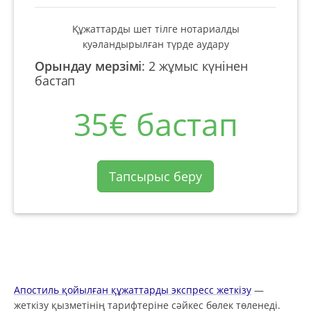
Құжаттарды шет тілге нотариалды
куәландырылған түрде аудару
Орындау мерзімі
:
2 жұмыс күнінен
бастап
35€ бастап
Тапсырыс беру
Апостиль қойылған құжаттарды экспресс жеткізу
—
жеткізу қызметінің тарифтеріне сәйкес бөлек төленеді.