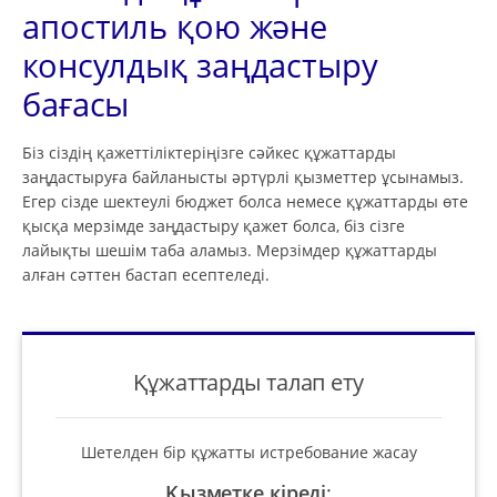
апостиль қою және
консулдық заңдастыру
бағасы
Біз сіздің қажеттіліктеріңізге сәйкес құжаттарды
заңдастыруға байланысты әртүрлі қызметтер ұсынамыз.
Егер сізде шектеулі бюджет болса немесе құжаттарды өте
қысқа мерзімде заңдастыру қажет болса, біз сізге
лайықты шешім таба аламыз. Мерзімдер құжаттарды
алған сәттен бастап есептеледі.
Құжаттарды талап ету
Шетелден бір құжатты истребование жасау
Қызметке кіреді
: