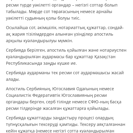
ресми түрде уәкілетті органдар – негізгі соттар болып
табылады. Мөрде сот төрағасының немесе арнайы
уәкілетті судьяның қолы болуы тиіс.
Осылайша сот, әкімшілік, нотариаттық құжаттар, сондай-
ақ жария тізілімдерден алынған үзінділер апостиль
арқылы куәландырылуы мүмкін.
Сербияда берілген, апостиль қойылған және нотариуспен
куәландырылған аудармасы бар құжаттар Қазақстан
Республикасында заңды күшке ие.
Сербияда аударманы тек ресми сот аудармашысы жасай
алады.
Апостиль Сербияның, Югославия Одағының немесе
Социалистік Федеративтік Югославияның ресми
органдары берген, серб тілінде немесе СФЮ-ның басқа
ресми тілдерінде жасалған құжаттарға қойылады.
Сербияда құжаттарды заңдастыру процесі олардың
түпнұсқалығын тексеруді қамтиды. Тексеру аяқталғаннан
кейін құжатқа (немесе негізгі сотта куәландырылған