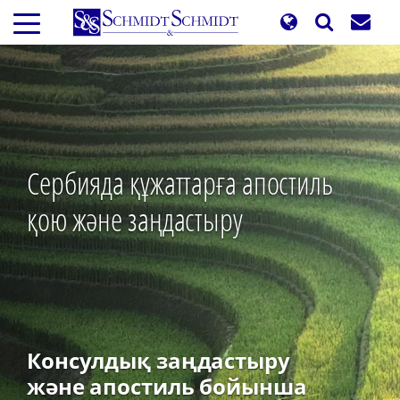
Skip
to
main
content
Сербияда құжаттарға апостиль
қою және заңдастыру
Консулдық заңдастыру
және апостиль бойынша