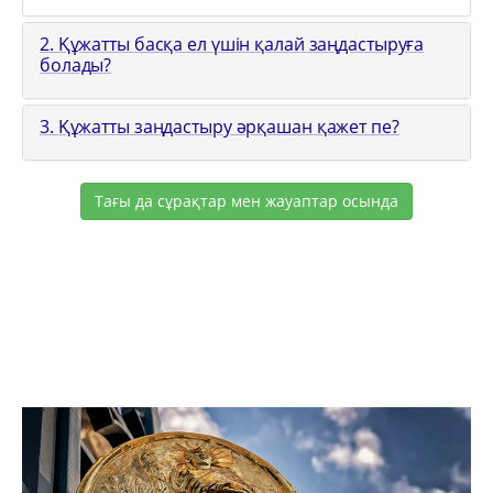
2. Құжатты басқа ел үшін қалай заңдастыруға
болады?
3. Құжатты заңдастыру әрқашан қажет пе?
Тағы да сұрақтар мен жауаптар осында