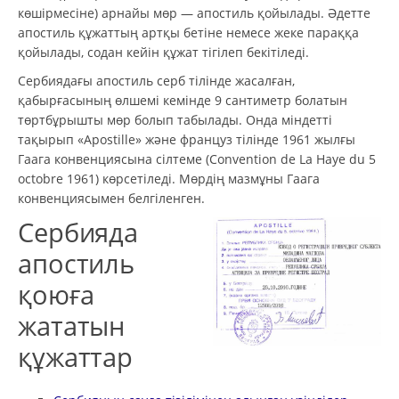
көшірмесіне) арнайы мөр — апостиль қойылады. Әдетте
апостиль құжаттың артқы бетіне немесе жеке параққа
қойылады, содан кейін құжат тігілеп бекітіледі.
Сербиядағы апостиль серб тілінде жасалған,
қабырғасының өлшемі кемінде 9 сантиметр болатын
төртбұрышты мөр болып табылады. Онда міндетті
тақырып «Apostille» және француз тілінде 1961 жылғы
Гаага конвенциясына сілтеме (Convention de La Haye du 5
octobre 1961) көрсетіледі. Мөрдің мазмұны Гаага
конвенциясымен белгіленген.
Сербияда
апостиль
қоюға
жататын
құжаттар