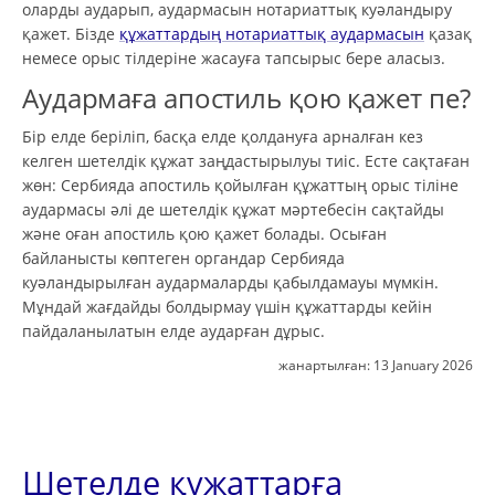
оларды аударып, аудармасын нотариаттық куәландыру
қажет. Бізде
құжаттардың нотариаттық аудармасын
қазақ
немесе орыс тілдеріне жасауға тапсырыс бере аласыз.
Аудармаға апостиль қою қажет пе?
Бір елде беріліп, басқа елде қолдануға арналған кез
келген шетелдік құжат заңдастырылуы тиіс. Есте сақтаған
жөн: Сербияда апостиль қойылған құжаттың орыс тіліне
аудармасы әлі де шетелдік құжат мәртебесін сақтайды
және оған апостиль қою қажет болады. Осыған
байланысты көптеген органдар Сербияда
куәландырылған аудармаларды қабылдамауы мүмкін.
Мұндай жағдайды болдырмау үшін құжаттарды кейін
пайдаланылатын елде аударған дұрыс.
жанартылған:
13 January 2026
Шетелде құжаттарға