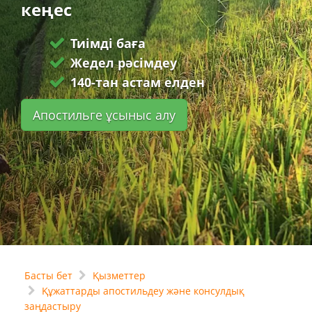
кеңес
Тиімді баға
Жедел рәсімдеу
140-тан астам елден
Апостильге ұсыныс алу
Басты бет
Қызметтер
Құжаттарды апостильдеу және консулдық
заңдастыру