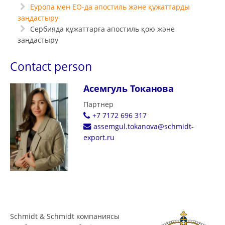
Еуропа мен ЕО-да апостиль және құжаттарды
заңдастыру
Сербияда құжаттарға апостиль қою және
заңдастыру
Contact person
Асемгуль Токанова
Партнер
+7 7172 696 317
assemgul.tokanova@schmidt-
export.ru
Schmidt & Schmidt компаниясы