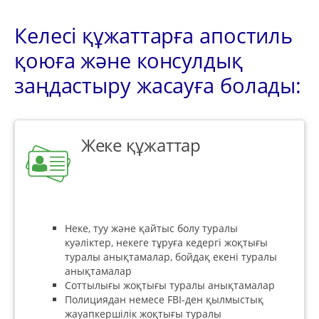
Келесі құжаттарға апостиль
қоюға және консулдық
заңдастыру жасауға болады:
Жеке құжаттар
Неке, туу және қайтыс болу туралы
куәліктер, некеге тұруға кедергі жоқтығы
туралы анықтамалар, бойдақ екені туралы
анықтамалар
Соттылығы жоқтығы туралы анықтамалар
Полициядан немесе FBI-ден қылмыстық
жауапкершілік жоқтығы туралы