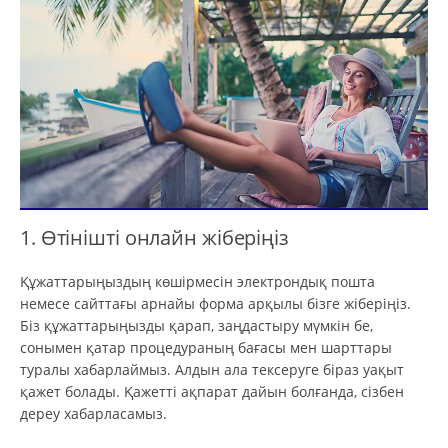
1. Өтінішті онлайн жіберіңіз
Құжаттарыңыздың көшірмесін электрондық пошта
немесе сайттағы арнайы форма арқылы бізге жіберіңіз.
Біз құжаттарыңызды қарап, заңдастыру мүмкін бе,
сонымен қатар процедураның бағасы мен шарттары
туралы хабарлаймыз. Алдын ала тексеруге біраз уақыт
қажет болады. Қажетті ақпарат дайын болғанда, сізбен
дереу хабарласамыз.