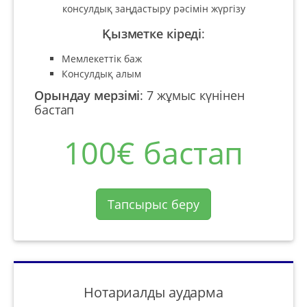
консулдық заңдастыру рәсімін жүргізу
Қызметке кіреді
:
Мемлекеттік баж
Консулдық алым
Орындау мерзімі
:
7 жұмыс күнінен
бастап
100€ бастап
Тапсырыс беру
Нотариалды аударма