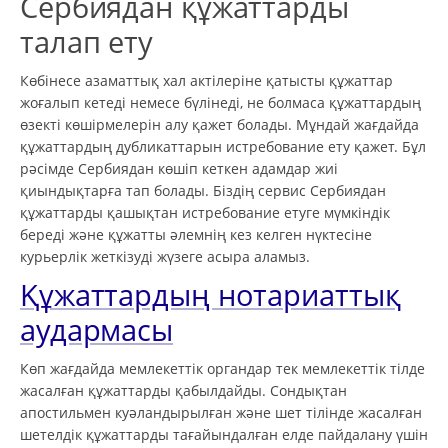
Сербиядан құжаттарды
талап ету
Көбінесе азаматтық хал актілеріне қатысты құжаттар
жоғалып кетеді немесе бүлінеді, не болмаса құжаттардың
өзекті көшірмелерін алу қажет болады. Мұндай жағдайда
құжаттардың дубликаттарын истребование ету қажет. Бұл
рәсімде Сербиядан көшіп кеткен адамдар жиі
қиындықтарға тап болады. Біздің сервис Сербиядан
құжаттарды қашықтан истребование етуге мүмкіндік
береді және құжатты әлемнің кез келген нүктесіне
курьерлік жеткізуді жүзеге асыра аламыз.
Құжаттардың нотариаттық
аудармасы
Көп жағдайда мемлекеттік органдар тек мемлекеттік тілде
жасалған құжаттарды қабылдайды. Сондықтан
апостильмен куәландырылған және шет тілінде жасалған
шетелдік құжаттарды тағайындалған елде пайдалану үшін