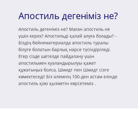
Апостиль дегеніміз не?
Апостиль дегеніміз не? Маған апостиль не
үшін керек? Апостильді қалай алуға болады? -
Біздің бейнематериалда апостиль туралы
білуге болатын барлық нәрсе түсіндіріледі.
Егер сізде шетелде пайдалану үшін
апостильмен куәландырылуы қажет
құжатыңыз болса, Шмидт пен Шмидт сізге
көмектеседі! Біз әлемнің 100-ден астам елінде
апостиль қою қызметін көрсетеміз .