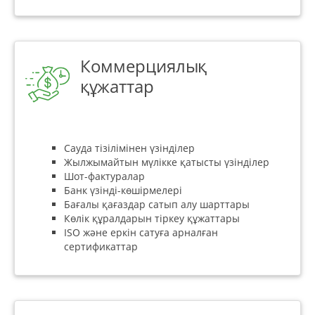
Коммерциялық
құжаттар
Сауда тізілімінен үзінділер
Жылжымайтын мүлікке қатысты үзінділер
Шот-фактуралар
Банк үзінді-көшірмелері
Бағалы қағаздар сатып алу шарттары
Көлік құралдарын тіркеу құжаттары
ISO және еркін сатуға арналған
сертификаттар