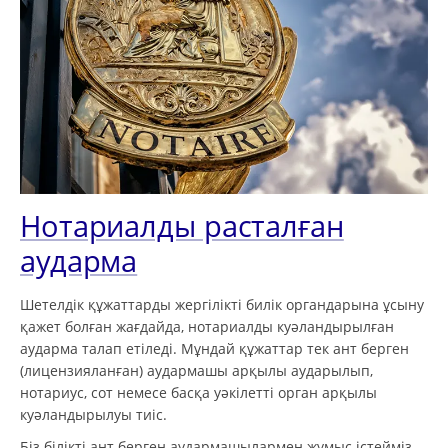
Нотариалды расталған
аударма
Шетелдік құжаттарды жергілікті билік органдарына ұсыну
қажет болған жағдайда, нотариалды куәландырылған
аударма талап етіледі. Мұндай құжаттар тек ант берген
(лицензияланған) аудармашы арқылы аударылып,
нотариус, сот немесе басқа уәкілетті орган арқылы
куәландырылуы тиіс.
Біз білікті ант берген аудармашылармен жұмыс істейміз