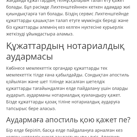
жағдайда құжаттардың телнұсқаларын талап ету қажет
болады. Бұл рәсімде Лихтенштейннен кеткен адамдар жиі
қиындықтарға тап болады. Біздің сервис Лихтенштейнде
құжаттарды қашықтан талап етуге мүмкіндік береді және
біз құжаттарды әлемнің кез келген нүктесіне курьерлік
жеткізуді ұйымдастыра аламыз.
Құжаттардың нотариалдық
аудармасы
Көбінесе мемлекеттік органдар құжаттарды тек
мемлекеттік тілде ғана қабылдайды. Сондықтан апостиль
қойылған және шет тілінде жасалған шетелдік
құжаттарды тағайындалған елде пайдалану үшін оларды
аударып, аударманы нотариалдық куәландыру қажет.
Бізде құжаттарды қазақ тіліне нотариалдық аударуға
тапсырыс бере аласыз.
Аудармаға апостиль қою қажет пе?
Бір елде беріліп, басқа елде пайдалануға арналған кез
келген шетелдік құжат заңдастырылуы тиіс. Апостиль