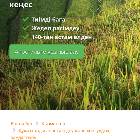
кеңес
Тиімді баға
Жедел рәсімдеу
140-тан астам елден
Апостильге ұсыныс алу
Басты бет
Қызметтер
Құжаттарды апостильдеу және консулдық
заңдастыру