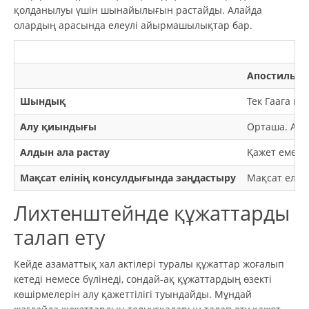
қолданылуы үшін шынайылығын растайды. Алайда
олардың арасында елеулі айырмашылықтар бар.
Апостиль
Шындық
Тек Гаага к
Алу қиындығы
Орташа. Апос
Алдын ала растау
Қажет емес.
Мақсат елінің консулдығында заңдастыру
Мақсат еліні
Лихтенштейнде құжаттарды
талап ету
Кейде азаматтық хал актілері туралы құжаттар жоғалып
кетеді немесе бүлінеді, сондай-ақ құжаттардың өзекті
көшірмелерін алу қажеттілігі туындайды. Мұндай