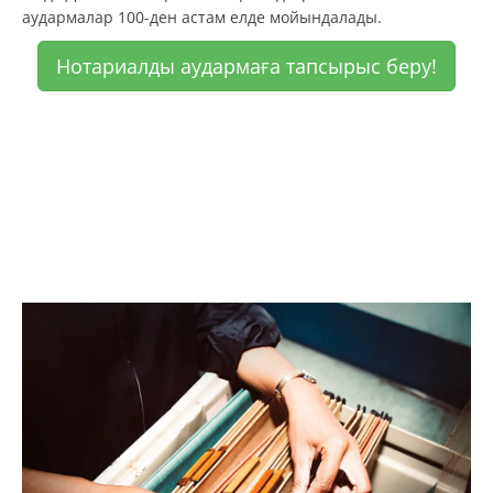
аудармалар 100-ден астам елде мойындалады.
Нотариалды аудармаға тапсырыс беру!