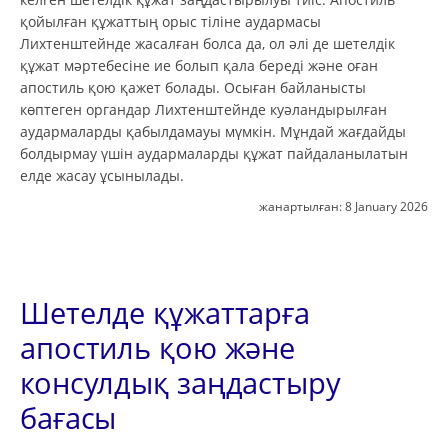
қойылған құжаттың орыс тіліне аудармасы
Лихтенштейнде жасалған болса да, ол әлі де шетелдік
құжат мәртебесіне ие болып қала береді және оған
апостиль қою қажет болады. Осыған байланысты
көптеген органдар Лихтенштейнде куәландырылған
аудармаларды қабылдамауы мүмкін. Мұндай жағдайды
болдырмау үшін аудармаларды құжат пайдаланылатын
елде жасау ұсынылады.
жанартылған:
8 January 2026
Шетелде құжаттарға
апостиль қою және
консулдық заңдастыру
бағасы