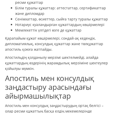
ресми құжаттар
Білім туралы құжаттар: аттестаттар, сертификаттар
және дипломдар
Сенімхаттар, өсиеттер, сыйға тарту туралы құжаттар
Нотариус куәландырған құжаттардың көшірмелері
Мемлекеттік үлгідегі өзге де құжаттар
Қарапайым құжат көшірмелері, сондай-ақ кедендік,
дипломатиялық, консулдық құжаттар және төлқұжаттар
апостиль қоюға жатпайды.
Апостильдің қолданылу мерзімі шектелмейді, алайда
құжаттардың өздерінің жарамдылық мерзіміне шектеулер
қойылуы мүмкін.
Апостиль мен консулдық
заңдастыру арасындағы
айырмашылықтар
Апостиль мен консулдық заңдастырудың ортақ белгісі –
олар ресми құжаттың басқа елдің мекемелерінде