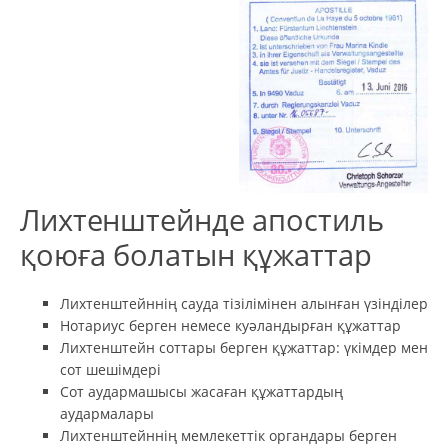
Лихтенштейнде апостиль
қоюға болатын құжаттар
Лихтенштейннің сауда тізілімінен алынған үзінділер
Нотариус берген немесе куәландырған құжаттар
Лихтенштейн соттары берген құжаттар: үкімдер мен
сот шешімдері
Сот аудармашысы жасаған құжаттардың
аудармалары
Лихтенштейннің мемлекеттік органдары берген