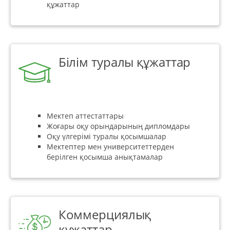
құжаттар
Білім туралы құжаттар
Мектеп аттестаттары
Жоғары оқу орындарының дипломдары
Оқу үлгерімі туралы қосымшалар
Мектептер мен университеттерден
берілген қосымша анықтамалар
Коммерциялық
құжаттар