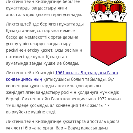
Лихтенштейн Князьдігінде берілген
құжаттарды заңдастыру, яғни
апостиль қою қызметтерін ұсынады.
Лихтенштейнде берілген құжаттарды
Қазақстанның соттарына немесе
басқа да мемлекеттік органдарына
ұсыну үшін оларды заңдастыру
рәсімінен өткізу қажет. Осы рәсімнің
нәтижесінде құжат Қазақстан
аумағында заңды күшке ие болады.
Лихтенштейн Князьдігі
1961 жылғы 5 қазандағы Гаага
конвенциясының
қатысушысы болып табылады, бұл
конвенция құжаттарды апостиль қою арқылы
жеңілдетілген заңдастыру рәсімін қолдануға мүмкіндік
береді. Лихтенштейн Гаага конвенциясына 1972 жылғы
19 шілдеде қосылды, ал конвенция 1972 жылғы 17
қыркүйекте күшіне енді.
Лихтенштейн Князьдігінде құжаттарға апостиль қоюға
уәкілетті бір ғана орган бар – Вадуц қаласындағы