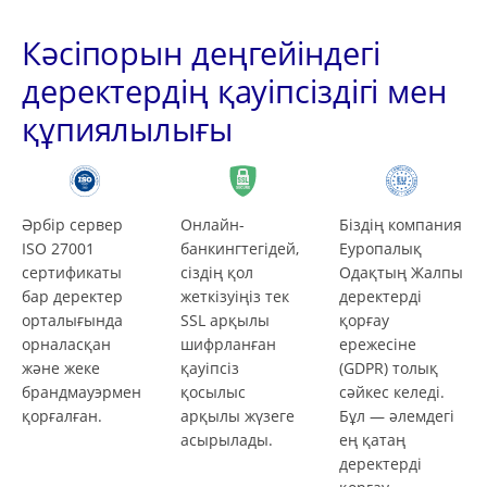
Кәсіпорын деңгейіндегі
деректердің қауіпсіздігі мен
құпиялылығы
Әрбір сервер
Онлайн-
Біздің компания
ISO 27001
банкингтегідей,
Еуропалық
сертификаты
сіздің қол
Одақтың Жалпы
бар деректер
жеткізуіңіз тек
деректерді
орталығында
SSL арқылы
қорғау
орналасқан
шифрланған
ережесіне
және жеке
қауіпсіз
(GDPR) толық
брандмауэрмен
қосылыс
сәйкес келеді.
қорғалған.
арқылы жүзеге
Бұл — әлемдегі
асырылады.
ең қатаң
деректерді