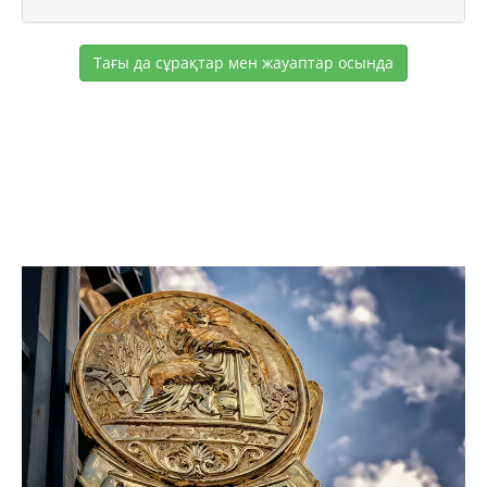
Тағы да сұрақтар мен жауаптар осында