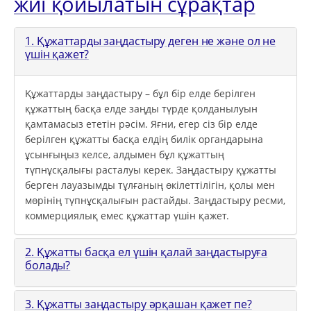
жиі қойылатын сұрақтар
1. Құжаттарды заңдастыру деген не және ол не
үшін қажет?
Құжаттарды заңдастыру – бұл бір елде берілген
құжаттың басқа елде заңды түрде қолданылуын
қамтамасыз ететін рәсім. Яғни, егер сіз бір елде
берілген құжатты басқа елдің билік органдарына
ұсынғыңыз келсе, алдымен бұл құжаттың
түпнұсқалығы расталуы керек. Заңдастыру құжатты
берген лауазымды тұлғаның өкілеттілігін, қолы мен
мөрінің түпнұсқалығын растайды. Заңдастыру ресми,
коммерциялық емес құжаттар үшін қажет.
2. Құжатты басқа ел үшін қалай заңдастыруға
болады?
3. Құжатты заңдастыру әрқашан қажет пе?