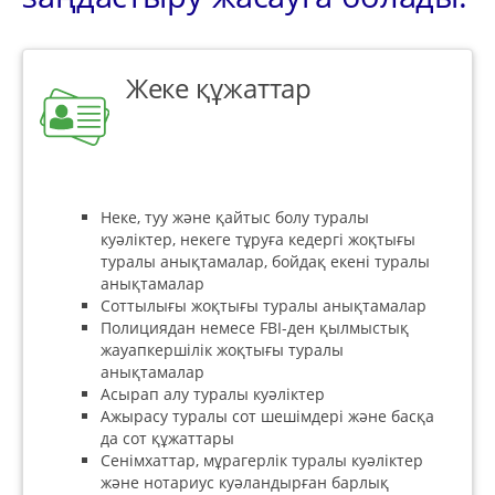
Жеке құжаттар
Неке, туу және қайтыс болу туралы
куәліктер, некеге тұруға кедергі жоқтығы
туралы анықтамалар, бойдақ екені туралы
анықтамалар
Соттылығы жоқтығы туралы анықтамалар
Полициядан немесе FBI-ден қылмыстық
жауапкершілік жоқтығы туралы
анықтамалар
Асырап алу туралы куәліктер
Ажырасу туралы сот шешімдері және басқа
да сот құжаттары
Сенімхаттар, мұрагерлік туралы куәліктер
және нотариус куәландырған барлық