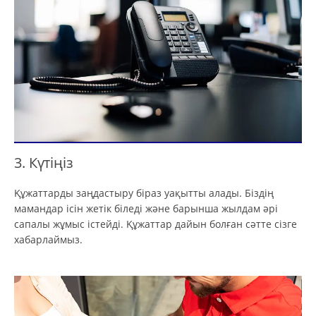
3. Күтіңіз
Құжаттарды заңдастыру біраз уақытты алады. Біздің
мамандар ісін жетік біледі және барынша жылдам әрі
сапалы жұмыс істейді. Құжаттар дайын болған сәтте сізге
хабарлаймыз.