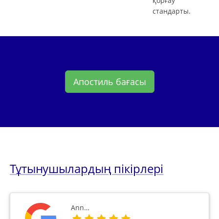
қорғау
стандарты.
Апостиль бағасы
Тұтынушылардың пікірлері
Ann…