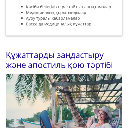
Кәсіби біліктілікті растайтын анықтамалар
Медициналық қорытындылар
Ауру туралы хабарламалар
Басқа да медициналық құжаттар
Құжаттарды заңдастыру
және апостиль қою тәртібі