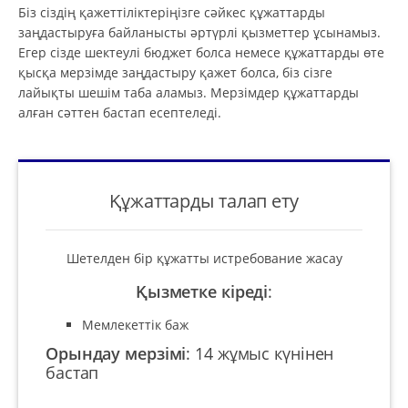
Біз сіздің қажеттіліктеріңізге сәйкес құжаттарды
заңдастыруға байланысты әртүрлі қызметтер ұсынамыз.
Егер сізде шектеулі бюджет болса немесе құжаттарды өте
қысқа мерзімде заңдастыру қажет болса, біз сізге
лайықты шешім таба аламыз. Мерзімдер құжаттарды
алған сәттен бастап есептеледі.
Құжаттарды талап ету
Шетелден бір құжатты истребование жасау
Қызметке кіреді
:
Мемлекеттік баж
Орындау мерзімі
:
14 жұмыс күнінен
бастап