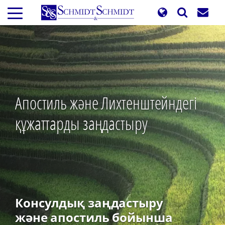
Skip
to
main
content
Апостиль және Лихтенштейндегі
құжаттарды заңдастыру
Консулдық заңдастыру
және апостиль бойынша