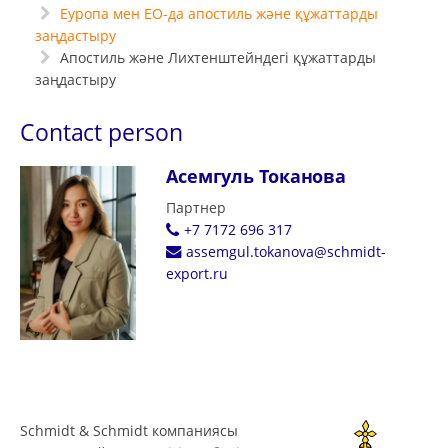
Еуропа мен ЕО-да апостиль және құжаттарды
заңдастыру
Апостиль және Лихтенштейндегі құжаттарды
заңдастыру
Contact person
Асемгуль Токанова
Партнер
+7 7172 696 317
assemgul.tokanova@schmidt-
export.ru
Schmidt & Schmidt компаниясы