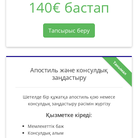
140€ бастап
Тапсырыс беру
Танымал
Апостиль және консулдық
заңдастыру
Шетелде бір құжатқа апостиль қою немесе
консулдық заңдастыру рәсімін жүргізу
Қызметке кіреді
:
Мемлекеттік баж
Консулдық алым