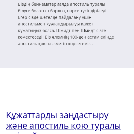
Біздің бейнематериалда апостиль туралы
білуге болатын барлық нәрсе түсіндіріледі.
Егер сізде шетелде пайдалану үшін
апостильмен куәландырылуы қажет
құжатыңыз болса, Шмидт пен Шмидт сізге
көмектеседі! Біз әлемнің 100-ден астам елінде
апостиль қою қызметін көрсетеміз .
Құжаттарды заңдастыру
және апостиль қою туралы