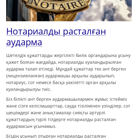
Нотариалды расталған
аударма
Шетелдік құжаттарды жергілікті билік органдарына ұсыну
қажет болған жағдайда, нотариалды куәландырылған
аударма талап етіледі. Мұндай құжаттар тек ант берген
(лицензияланған) аудармашы арқылы аударылып,
нотариус, сот немесе басқа уәкілетті орган арқылы
куәландырылуы тиіс.
Біз білікті ант берген аудармашылармен жұмыс істейміз
және сізге келісімшарттар, сауда тізілімінен үзінділер, сот
шешімдері және анықтамалар сияқты әртүрлі
құжаттардың түрлі тілдерге нотариалды расталған
аудармасын ұсынамыз.
Біздің ұсынып отырған нотариалды расталған