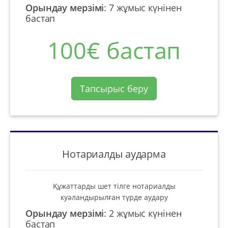
Орындау мерзімі
:
7 жұмыс күнінен
бастап
100€ бастап
Тапсырыс беру
Нотариалды аударма
Құжаттарды шет тілге нотариалды
куәландырылған түрде аудару
Орындау мерзімі
:
2 жұмыс күнінен
бастап