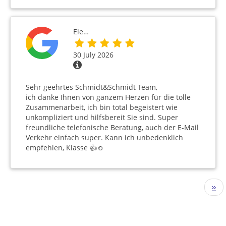
Ele…
30 July 2026
Sehr geehrtes Schmidt&Schmidt Team,
ich danke Ihnen von ganzem Herzen für die tolle
Zusammenarbeit, ich bin total begeistert wie
unkompliziert und hilfsbereit Sie sind. Super
freundliche telefonische Beratung, auch der E-Mail
Verkehr einfach super. Kann ich unbedenklich
empfehlen, Klasse 👍☺️
Pagination
Nex
››
pag