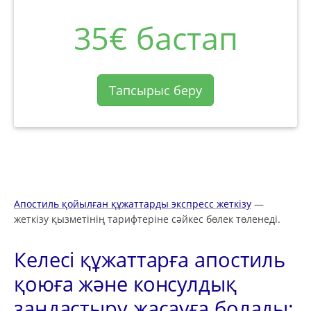
35€ бастап
Тапсырыс беру
Апостиль қойылған құжаттарды экспресс жеткізу
—
жеткізу қызметінің тарифтеріне сәйкес бөлек төленеді.
Келесі құжаттарға апостиль
қоюға және консулдық
заңдастыру жасауға болады: