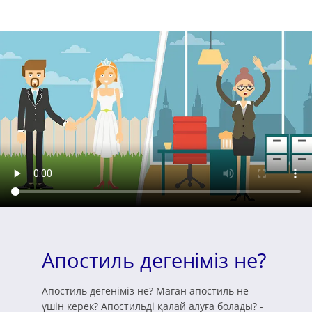
Апостиль дегеніміз не?
Апостиль дегеніміз не? Маған апостиль не
үшін керек? Апостильді қалай алуға болады? -