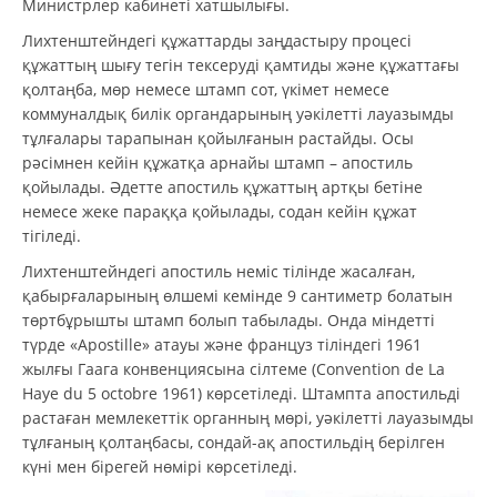
Министрлер кабинеті хатшылығы.
Лихтенштейндегі құжаттарды заңдастыру процесі
құжаттың шығу тегін тексеруді қамтиды және құжаттағы
қолтаңба, мөр немесе штамп сот, үкімет немесе
коммуналдық билік органдарының уәкілетті лауазымды
тұлғалары тарапынан қойылғанын растайды. Осы
рәсімнен кейін құжатқа арнайы штамп – апостиль
қойылады. Әдетте апостиль құжаттың артқы бетіне
немесе жеке параққа қойылады, содан кейін құжат
тігіледі.
Лихтенштейндегі апостиль неміс тілінде жасалған,
қабырғаларының өлшемі кемінде 9 сантиметр болатын
төртбұрышты штамп болып табылады. Онда міндетті
түрде «Apostille» атауы және француз тіліндегі 1961
жылғы Гаага конвенциясына сілтеме (Convention de La
Haye du 5 octobre 1961) көрсетіледі. Штампта апостильді
растаған мемлекеттік органның мөрі, уәкілетті лауазымды
тұлғаның қолтаңбасы, сондай-ақ апостильдің берілген
күні мен бірегей нөмірі көрсетіледі.