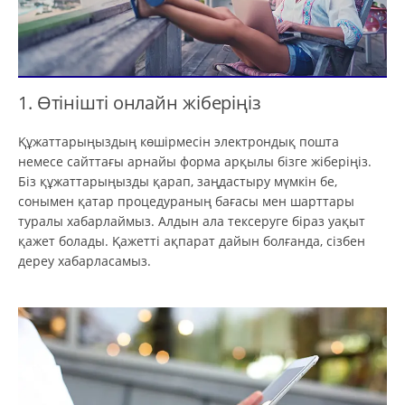
1. Өтінішті онлайн жіберіңіз
Құжаттарыңыздың көшірмесін электрондық пошта
немесе сайттағы арнайы форма арқылы бізге жіберіңіз.
Біз құжаттарыңызды қарап, заңдастыру мүмкін бе,
сонымен қатар процедураның бағасы мен шарттары
туралы хабарлаймыз. Алдын ала тексеруге біраз уақыт
қажет болады. Қажетті ақпарат дайын болғанда, сізбен
дереу хабарласамыз.